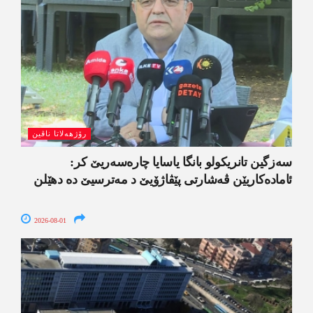
رۆژھەلاتا ناڤین
سەزگین تانریکولو بانگا یاسایا چارەسەریێ کر:
ئامادەکاریێن ڤەشارتی پێڤاژۆیێ د مەترسیێ دە دھێلن
2026-08-01