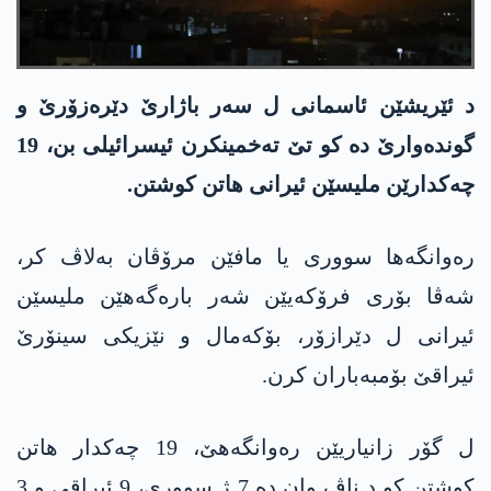
د ئێریشێن ئاسمانی ل سەر باژارێ دێرەزۆرێ و
گوندەوارێ دە کو تێ تەخمینکرن ئیسرائیلی بن، 19
چەکدارێن ملیسێن ئیرانی هاتن کوشتن.
رەوانگەها سووری یا مافێن مرۆڤان بەلاڤ کر،
شەڤا بۆری فرۆکەیێن شەر بارەگەهێن ملیسێن
ئیرانی ل دێرازۆر، بۆکەمال و نێزیکی سینۆرێ
ئیراقێ بۆمبەباران کرن.
ل گۆر زانیاریێن رەوانگەهێ، 19 چەکدار هاتن
کوشتن کو د ناڤ وان دە 7 ژ سووری، 9 ئیراقی و 3