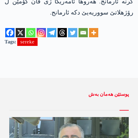
کرنە ئارمانج. هەروها ئامەریکا ژی ڤان کۆمێن ل
رۆژهلاتێ سووریەیێ دکە ئارمانج.
Tags:
sereke
پوستێن ھەمان بەش