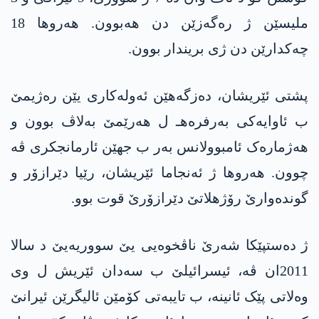
ملیسێن ژ رەگەزێن دن هەبوون. هەروها 18
چەکدارێن دن ژی بریندار بوون.
پشتی ئێریشان، دەزگەهێن ئەولەکاری یێن رەژیمێ
ب ئاوایەکی بەرفرەهـ ل هەرێمێ بەلاڤ بوون و
هەژمارەک ئامبوولانس بەر ب جهێن ئارمانجکری ڤە
چوون. هەروها ژ ئەنجاما ئێریشان، رێیا دێرازۆر و
گوندەوارێ رۆژهلاتێ دێرازۆرێ قوت بوو.
ژ دەستپێکا شەرێ ناڤخوەیی یێ سووریەیێ د سالا
2011ان ڤە، ئیسرائیلێ ب سەدان ئێریش ل وی
وەلاتی پێک ئانینە، ب تایبەتی کۆمێن ئالیگرێن ئیرانێ