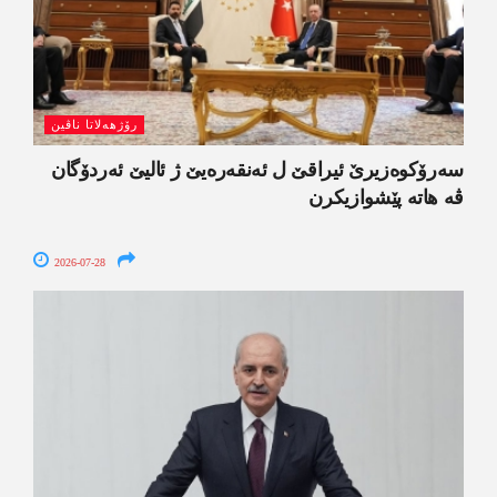
رۆژھەلاتا ناڤین
سەرۆکوەزیرێ ئیراقێ ل ئەنقەرەیێ ژ ئالیێ ئەردۆگان
ڤە ھاتە پێشوازیکرن
2026-07-28