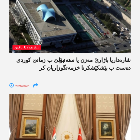
رۆژھەلاتا ناڤین
شارەداریا باژارێ مەزن یا ستەنبۆلێ ب زمانێ کوردی
دەست ب پێشکێشکرنا خزمەتگوزاریان کر
2026-08-01