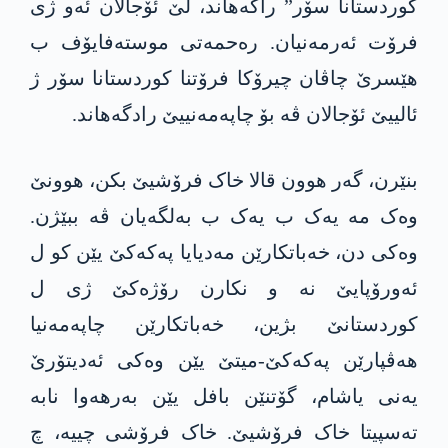
کوردستانا سۆر” راگەهاند، لێ ئۆجالان ئەو ژی
فرۆت ئەرمەنیان. رەحمەتی موستەفایۆف ب
ھێسرێ چاڤان چیرۆکا فرۆتنا کوردستانا سۆر ژ
ئالییێ ئۆجالان ڤە بۆ چاپەمەنییێ رادگەھاند.
بنێرن، گەر ھوون قالا خاک فرۆشیێ بکن، ھوونێ
وەک مە یەک ب یەک ب بەلگەیان ڤە ببێژن.
وەکی دن، خەباتکارێن مەدیایا پەکەکێ یێن کو ل
ئەورۆپایێ نە و نکارن رۆژەکێ ژی ل
کوردستانێ بژین، خەباتکارێن چاپەمەنیا
ھەڤپارێن پەکەکێ-میتێ یێن وەکی ئەدیتۆرێ
یەنی یاشام، گۆتنێن بافل یێن بەرھەوا نابە
تەسپیتا خاک فرۆشیێ. خاک فرۆشی چییە، چ