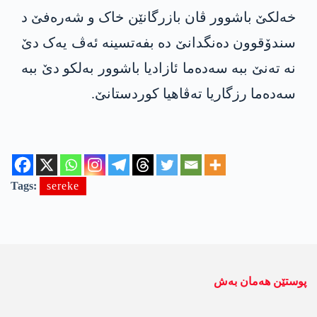
خەلکێ باشوور ڤان بازرگانێن خاک و شەرەفێ د
سندۆقوون دەنگدانێ دە بفەتسینە ئەڤ یەک دێ
نە تەنێ ببە سەدەما ئازادیا باشوور بەلکو دێ ببە
سەدەما رزگاریا تەڤاھیا کوردستانێ.
Tags:
sereke
پوستێن ھەمان بەش