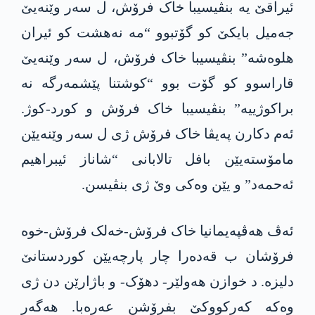
ئیراقێ یە بنڤیسیبا خاک فرۆش، ل سەر وێنەیێ
جەمیل بایکێ کو گۆتبوو “مە نەھشت کو ئیران
ھلوەشە” بنڤیسیبا خاک فرۆش، ل سەر وێنەیێ
قاراسوو کو گۆت بوو “کوشتنا پێشمەرگە نە
براکوژییە” بنڤیسیبا خاک فرۆش و کورد-کوژ.
ئەم دکارن پەیڤا خاک فرۆش ژی ل سەر وێنەیێن
مامۆستەیێن بافل تالابانی “شاناز ئیبراھیم
ئەحمەد” و یێن وەکی وێ ژی بنڤیسن.
ئەڤ هەڤپەیمانیا خاک فرۆش-خەلک فرۆش-خوە
فرۆشان ب قەدەرا چار پارچەیێن کوردستانێ
دلیزە. د خوازن ھەولێر- دھۆک- و باژارێن دن ژی
وەکە کەرکووکێ بفرۆشن عەرەبا. ھەگەر