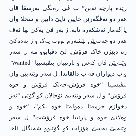
زێدە پارچە نەبن” ب ڤی رەنگی بەرسڤا ڤان
ھەر دو تەڤگەرێن خایین نایێ دایین و سجلا وان
یا گەمار ئەشکەرە نابە. ژ بەر ڤێ یەکێ نھا ئەڤ
ھەر دو چەتەیێن بێشەرم بوونە یەک و ژ پەدەکێ
رە دبێژن خاک فرۆش. لێ دڤیابوو مە ل سەر
وێنەیێن ڤان کەس و پارتییان بنڤیسیبا “Wanted”
و ب دیواران ڤە ب دالقاندا. ل سەر وێنەیێن وان
بنڤیسیبا “خوە فرۆش-خەلک فرۆش و خوە
فرۆش” و ل سەر وێنەیێ ئۆجالان کو گۆتی “ئەز
دخوازم خزمەتا دەولەتا خوە بکم”، “خوە و
وەلاتێ خوە و پارتییا خوە فرۆشت” ل سەر
وێنەیێ بەسێ ھۆزات کو گۆتبوو شەنگال ئاخا