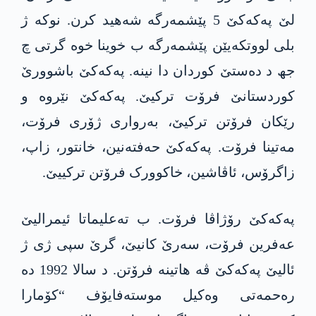
لێ پەکەکێ 5 پێشمەرگە شەھید کرن. نوکە ژ
بلی لووتکەیێن پێشمەرگە ب خوینا خوە گرتی چ
جھ د دەستێ کوردان دا نینە. پەکەکێ باشوورێ
کوردستانێ فرۆت ترکیێ. پەکەکێ نێروە و
رێکان فرۆتن ترکیێ، بەرواری ژۆری فرۆت،
مەتینا فرۆت. پەکەکێ حەفتەنین، خانتور، زاپ،
زاگرۆس، ئاڤاشین، خاکوورک فرۆتن ترکییێ.
پەکەکێ رۆژاڤا فرۆت. ب تەعلیماتا ئیمرالیێ
عەفرین فرۆت، سەرێ کانیێ، گرێ سپی ژی ژ
ئالیێ پەکەکێ ڤە ھاتینە فرۆتن. د سالا 1992 دە
رەحمەتی وەکیل موستەفایۆف “کۆمارا