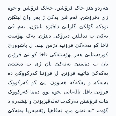
ھەردو ھێز خاک فرۆشن، خەلک فرۆشن و خوە
ژی دفرۆشن. ئەم ڤێ یەکێ ژ بەر وان لیتکێن
نوەکە گۆلکێ گارانێ داڤێژە نابێژن، ئەم ڤێ
یەکێ ب دەلیلێن دیرۆکی دبێژن. یەک بھۆست
ئاخا کو پەدەکێ فرۆتیە دژمن نینە. ل باشوورێ
کوردستانێ ھەر بھۆستەکی ئاخا کو تێ فرۆتن
یان ب دەستێ یەنەکێ یان ژی ب دەستێ
پەکەکێ ھاتییە فرۆتن. ل فرۆتنا کەرکووکێ دە
یەنەکە و پەکەکە ھەبوون. یێ کو کەرکووک
فرۆتی بافل تالەبانی بخوە بوو. دەما کەرکووک
ھات فرۆشتن دەرکەت تەلەڤیزیۆنێ و بێشەرم د
گۆت، “نە تەنێ من، تەڤاھیا رێڤەبەریا یەنەکێ