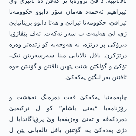
تالابانییە. د ڤێ پرۆژەیا پر کەڤن دە باپیرێ وی
ئیبراھیم ئەحمەد ھەمان سۆز دابوو حکوومەتا
ئیراقێ، حکوومەتا ئیرانێ و ھەتا دابوو بریتانیایێ
ژی، لێ ھەلبەت ب سەر نەکەت. ئەڤ پێڤاژۆیا
دیرۆکی پر درێژە، نە ھەوجەیە کو زێدەتر وەرە
درێژکرن. بافل تالابانی مینا سەرسەریێن تیک-
تۆکێ و گۆلکێن شێت پێھین تاڤێتن و گۆتنێن خوە
ئاڤێتن بەر لنگێن پەکەکێ.
چاپەمەنیا پەکەکێ قەت دەرەنگ نەھشت و
رۆژنامەیا “یەنی یاشام” کو ل ترکیەیێ
دەردکەڤە و تەنێ وەزیفەیا وێ پرۆپاگاندایا ل
دژی پەدەکێ یە، گۆتنێن بافل تالەبانی یێن ل