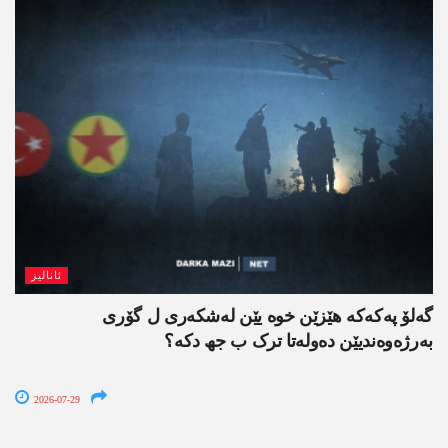
ئانالیز
گەلۆ پەکەکە ھێزێن خوە یێن لەشکەری ل گۆری
بەرژەوەندیێن دەولەتا ترک ب جھ دکە؟
2026-07-29