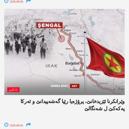
2026-08-08
ئانالیز
وێرانکرنا ئێزیدخانێ، پرۆژەیا رێیا گەشەپیدانێ و ئەرکا
پەکەکێ ل شەنگالێ
2026-08-05