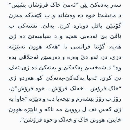
سەر پەدەکێ یێن “ئەمێ خاک فرۆشان بشینن”
د مانشەتا خوە دە وەشاند و ب کێفەکە مەزن
گۆتنێن بافل دوبارە کرن. بەلێ، تشتەکی ب
ناڤێ بێ ئەدەبی ھەیە و د سیاسەتێ دە ژی
ھەیە. گۆتنا فرانسی یا “ھەکە ھوون نەبێژنە
دزی، دز، ئەو دێ وەرە و دەرسێن ئەخلاقی بدە
وە” د شەخسێ پەکەکێ و یەنەکێ دە ژی ئەڤ
تێ کرن. ئەنیا پەکەکێ-یەنەکێ کو ھەردو ژی
“خاک فرۆش – خەلک فرۆش – خوە فرۆش”ن،
رۆژ ب رۆژ بێشەرم و بێحەیا دبە و دبێژە “چاوا بە
ژی کەس تف ل روویێ مە ناکە و نابێژە ھوون
خاینن، ھوونن خاک و خەلک و خوە فرۆشن”.