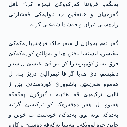
بەلگەیا فرۆتنا کەرکووکێ ئیمزە کر.” بافل
گەرمییان و خانەقین ب ئاوایەکی ڤەشارتی
رادەستی ئیران و حەشدا شەعبی کریە.
گەر ئەم بخوازن ل سەر خاک فرۆشییا پەکەکێ
بنڤیسن، لیستەیا ناڤێن چیا و نەوالێن کو پەکەکێ
فرۆتینە، ژ کۆمپیوتەرا کو ئەز ڤێ نڤیسێ ل سەر
دنڤیسم، دێ ھەیا گراڤا ئیمرالیێ درێژ ببە. ل
ھەموو ھەرێمێن باشوورێ کوردستانێ یێن ژ
ئالیێ ترکیەیێ ڤە ھاتینە داگیرکرن پەکەکە
ھەبوو. ل هەر دەڤەرەکا کو ترکیەیێ گرتیە
پەدەکە تونە بوو. پەدەکێ خوەست ب خوین و
جانێ خوە لووتکەیا مەتینا نەکەڤە دەستێ ترکان،