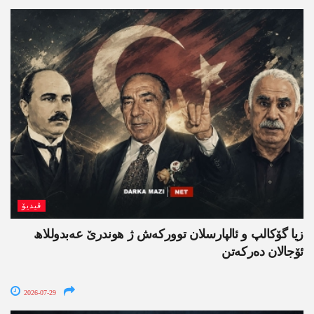
ڤیدیۆ
زیا گۆکالپ و ئالپارسلان توورکەش ژ ھوندرێ عەبدوللاھ
ئۆجالان دەرکەتن
2026-07-29