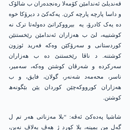
قەندیلێ ئەندامێن کۆمەلا رەنجدەران ب شالۆک
و داسا پارچە پارچە کرن. پەکەکێ د دیرۆکا خوە
دە یەک کادرۆ، یە بیرووکراتێ دەولەتا ترک نە
کوشتییە، لێ ب ھەزاران ئەندامێن رێخستنێن
کوردستانی و سەرۆکێن وەکە فەرید ئوزون
کوشتنە. د ناڤا رێخستنێ دە ب ھەزاران
سەرکردە و شەرڤان کوشتن وەکە، سەمیر،
ناسر، محەمەد شەنەر، گولان، فایق، و ب
ھەزاران کورووکەچێن کوردان یێن بێگونەھ
کوشتن.
شاشیا پەدەکێ ئەڤە: “بلا مەزناتی ھەر تم ل
گەل من بمینە، بلا کورد ژ ھەڤ بەلاڤ نەبن،