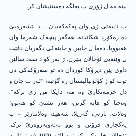
نینە مە ل ژۆری ب بەلگە دەستنیشان کر.
ب تایبەتی ژی وان پەکەکەییان… د بێشەرمیێ
دە رەکۆرد شکاندنە. ھەگەر پیچەک شەرما وان
ھەبوویا، دەما ل خایین و خاینەکی دگەریان دڤێت
ل وێنەیێ ئۆجالان بنێرن. ژ بەر کو د سەد سالێن
داوی یێن دیرۆکا کوردان دە تو سەرۆکەکی دن
تونە کو ژ کۆلۆنیالیستان رە گۆتبە، “ئەز ب جان و
دل خزمەتکارێ وە مە، دایکا من ژی ترکە”.
وەختا کو ھاتە گرتن، ھەر تشتێ کو ھەبوو؛
وەلات، پارتی، گەریلا، شەھید، وەلاتپارێز – ب
یەکجاری فرۆتن و بوو نەتەوپەروەرێ ترک.
ئۆجالان خاینەکی کو ژ سالێن 1970 ڤە ژ ئالیێ