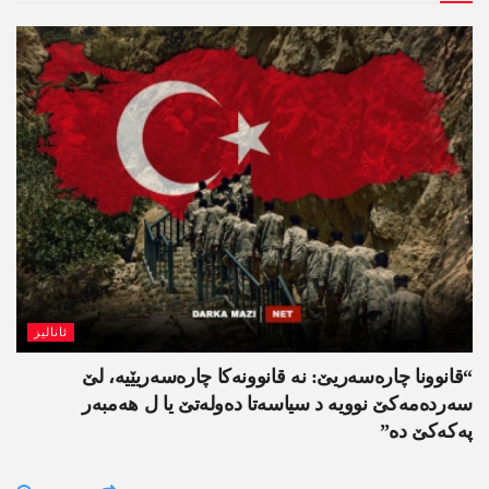
ئانالیز
“قانوونا چارەسەریێ: نە قانوونەکا چارەسەریێیە، لێ
سەردەمەکێ نوویە د سیاسەتا دەولەتێ یا ل ھەمبەر
پەکەکێ دە”