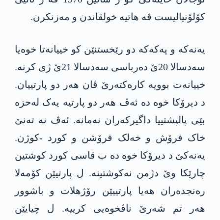
کۆلۆنیالیست ڤە ھاتیە خولقاندن و مەزنکرن.
یەنەکە و پەکەکە دو رێخستنێن کو خییانەتا خوەیا
سەدسالا 20ێ دەرباسی سەدسالا 21ێ ژی کرنە.
خییانەت بوویە کارەکتەرێ ڤان ھەر دو پارتییان.
د دیرۆکا خوە دە ئەڤ ھەر دو پارتیە یەک لەحزە
بێی پالپشتییا داگیرکەران نەمانە. ئەڤ نە تەنێ
خاک فرۆش و خەلک فرۆشن و کورد -کوژن.
یەنەکێ د دیرۆکا خوە دە ب قاسی کورد کوشتین
چارێکا وێ دژمن نەکوشتینە. ل پارتیێن کۆمەلا
رەنجدەران ھەیا پارتییێن رۆژھلات و باشوور
ھەر تم شەرێ ناڤخوەیی کرییە. ل چیایێن