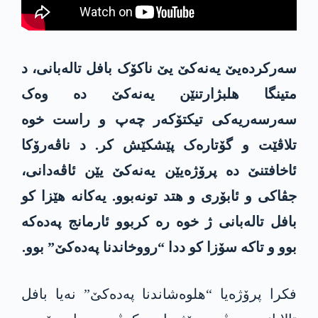
سەرکردەیێ یەنەکێ یێ ناکۆک بافل تالەبانی، د
متینگا ھلبژارتنێن یەنەکێ دە وەک
سەرسەریەکی تیکتۆکەر چەپ و راست خوە
تلاڤێت و گۆتارەک پێشکێش کر. د ناڤەرۆکا
ئاخافتنێ دە پرۆژەیێن یەنەکێ یێن ئاڤەدانی،
جڤاکی و ئابۆری و ھتد تونەبوو. یەکانە ھێزا کو
بافل تالەبانی ژ خوە رە کربوو ئارمانج پەدەکە
بوو و تاکە سۆزا کو ددا “رووخاندنا پەدەکێ” بوو.
فکرا پرۆژەیا “ھلوەشاندنا پەدەکێ” نەیا بافل