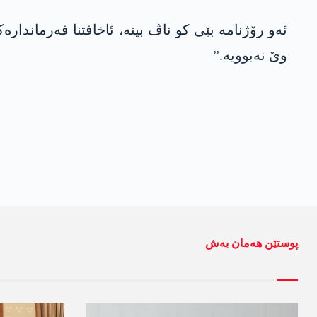
ئەو رۆژنامە بێی کو ناڤ بینە، ئاخافتنا فەرماند
وێ نەبوویە.”
پوستێن ھەمان بەش