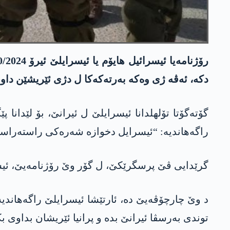
دکە، ئەڤە ژی وەکە بەرتەکەکا ل دژی ئێریشێن داو
گۆتەگۆتا تۆلھلدانا ئیسرایلێ ل ئیرانێ، بۆ لێدانا
راگەھاندیە: “ئیسرایل دخوازە شەرەکی راستەراس
گرێدایی ڤێ پرسگرێکێ، ل گۆر وێ رۆژنامەیێ، ئیسر
د وێ چارچۆڤەیێ دە، ئارتێشا ئیسرایلێ راگەھاندی
توندی بەرسڤا ئیرانێ بدە و پرانیا ئێریشان بداوی 