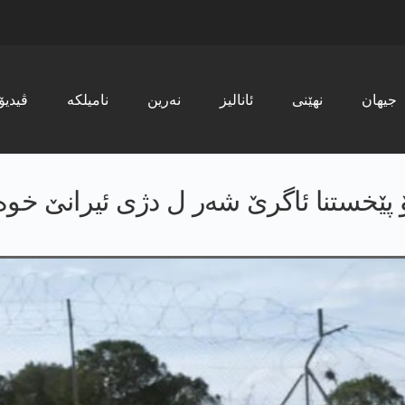
جیھان
نھێنی
ئانالیز
نەرین
نامیلکە
ڤیدیۆ
 پێخستنا ئاگرێ شەر ل دژی ئیرانێ خوە 