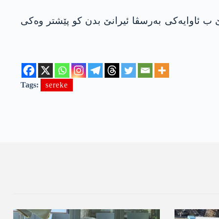
ێ ب ئاوایەکی بەرسڤا ئیرانێ بدن کو پێشتر وەکی
Tags:
sereke