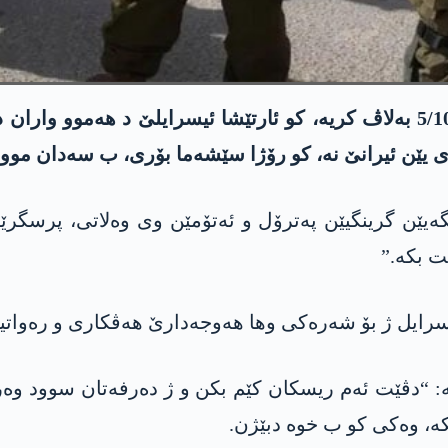
رۆژنامەیا ئیسرائیل هایۆم یا ئیسرایلێ ئیرۆ 5/10/2024 بەلاڤ کریە، کو ئارتێش
ی یێن ئیرانێ نە، کو رۆژا سێشەما بۆری، ب سەدان موو
 پێگەیێن گرینگیێن پەترۆل و ئەتۆمێن وی وەلاتی، پرسگرێ
ت بکە.”
ایل ژ بۆ شەرەکی وھا ھەوجەدارێ ھەڤکاری و رەواتیا ن
ە: “دڤێت ئەم ریسکان کێم بکن و ژ دەرفەتان سوود وە
بکە، وەکی کو ب خوە دبێژن.