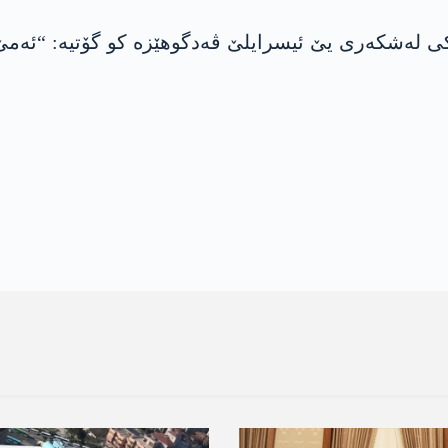
ارەکی لەشکەری یێ ئیسرایلێ ڤەدگوھێزە کو گۆتیە: “ئەم