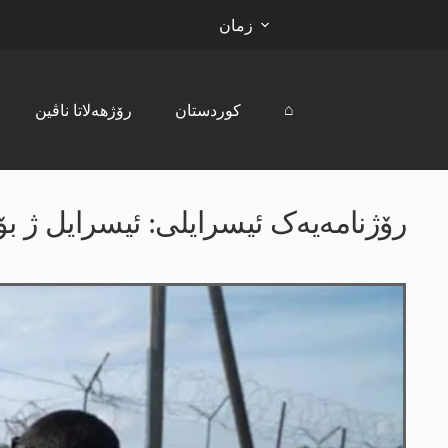
زمان
⌂
کوردستان
رۆژھەلاتا ناڤین
رۆژنامەیەک ئیسرایلی: ئیسرایل ژ بۆ