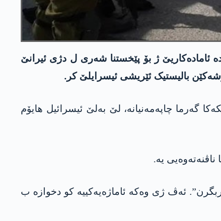
ا ئیسرایلێ د ھەموو واران دە ئامادەکاریێ ژ بۆ پێخستنا شەری ل دژی ئیرانێ
شەکێن بالیستیک ئێریشی ئیسرایلێ کر.
کەکا گەرما چاپەمەنیانە، لێ بەلێ ئیسرائیل هایۆم
اڤنەتەوەیی یە.
ربگرن”. ئەڤ ژی وەکە ئاماژەیەکییە کو دخوازە ب