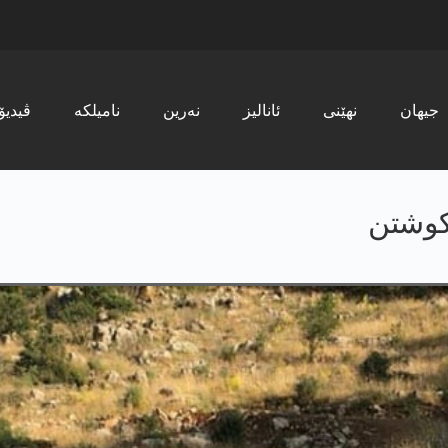
جیھان
نھێنی
ئانالیز
نەرین
نامیلکە
ڤیدیۆ
کوشتن