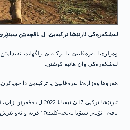
لەشکەرەکی ئارتێشا ترکیەیێ، ل ناڤچەیێن سینۆری 
وەزارەتا بەرەڤانیێ یا ترکیەیێ راگھاند، ئەندامێ
لەشکەرەکی وان ھاتیە کوشتن.
ھەروھا وەزارەتا بەرەڤانیێ یا ترکیەیێ دا خویاکر
ئارتێشا ترکیێ 17ێ نیس
ناڤێ “ئۆپەراسیۆنا پەنجە-کلیدێ” کریە و ئەو ئێرش 