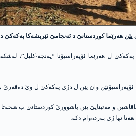
یێن ھەرێما کوردستانێ د ئەنجامێ ئێریشەکا پەکەکێ دە
ن پەکەکێ ل ھەرێما ئۆپەراسیۆنا “پەنجە-کلیل”، لەشکە
ن، ئۆپەراسیۆنێن وان یێن ل دژی پەکەکێ ل وێ دەڤەرێ ب
انا 2022 ل دەڤەرێن زاپ، ئاڤاشین و مەتینایێ یێن باشوورێ کوردس
ھەتا نھا ژی بەردەوام دکە.