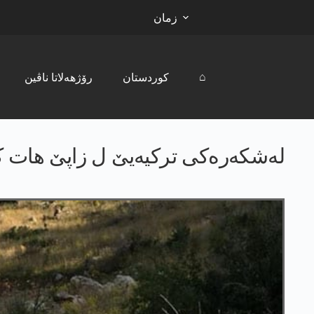
زمان
⌂
کوردستان
رۆژھەلاتا ناڤین
لەشکەرەکی ترکیەیێ ل زاپێ ھات 