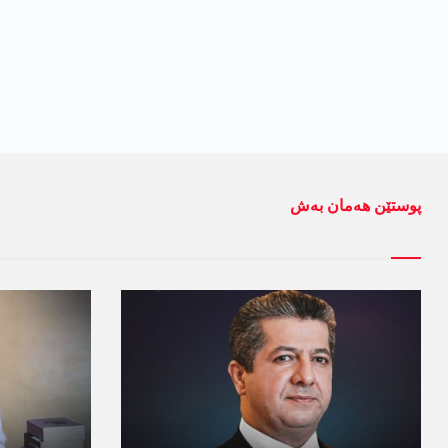
پوستێن ھەمان بەش