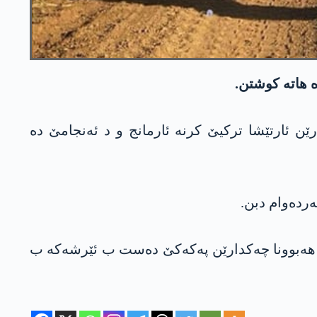
 ھاتە کوشتن.
رێن ئارتێشا ترکیێ کرنە ئارمانج و د ئەنجامێ دە
ەردەوام دبن.
تانێ ب ھنجەتا ھەبوونا چەکدارێن پەکەکێ دەست ب ئێرشەکە ب