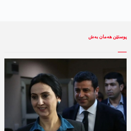
پوستێن ھەمان بەش