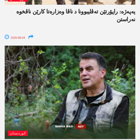
یەپەژە: راپۆرتێن تەڤلیبوونا د ناڤا وەزارەتا کارێن ناڤخوە
نەراستن
2026-08-04
کوردستان