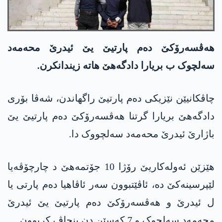
ھەڤسەرۆکێ دەم پارتیێ یێ ئیدرێ محەمەد
سەلچوک ب بریارا دادگەھێ ھاتە زیندانکرن.
چاڤکانیێن نێزیکی دەم پارتیێ راگھاندن، شەڤا بۆری
دادگەھێ بریارا گرتنا ھەڤسەرۆکێ دەم پارتیێ یێ
باژارێ ئیدرێ محەمەد سەلچووک دا.
ھێزێن ئەولەکاریێ رۆژا 10 جۆتمەھێ د چارچۆڤەیا
لێپرسینەکێ دە، ئاڤێتبوون سەر ئاڤاھیا دەم پارتی یا
ل ئیدرێ و ھەڤسەرۆکێ دەم پارتیێ یێ ئیدرێ
محەمەد سەلچوک و 7 کەسێن دن بنچاڤ کربوون.