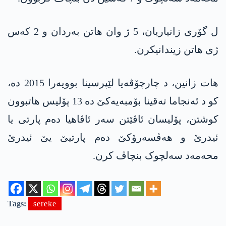
ل گۆری زانیاریان، 5 ژ وان ھاتن بەردان و 2 کەس
ژی ھاتن زیندانیکرن.
ھات زانین، د چارچۆڤەیا لێپرسینا بوویەرا 2015 دە،
کو د ئەنجاما تەقینا بۆمبەیەکێ دە 13 پۆلیس ھاتبوون
کوشتن، پۆلیسان ئاڤێتن سەر ئاڤاھیا دەم پارتی یا
ئیدرێ و ھەڤسەرۆکێ دەم پارتیێ یێ ئیدرێ
محەمەد سەلچوک بنچاڤ کرن.
Tags:
sereke