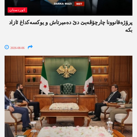
کوردستان
پرۆژەقانوونا چارچۆڤەیێ دێ دەمیرتاش و یوکسەکداغ ئازاد
بکە
2026-08-06