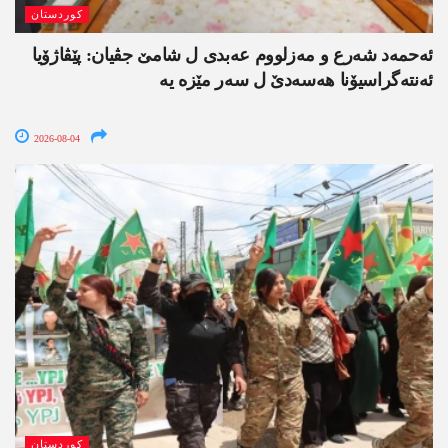
کوردستان
ئەحمەد شەرع و مەزلووم عەبدی ل شامێ جڤیان: پێڤاژۆیا
ئەنتەگراسیۆنا ھەسەدێ ل سەر مێزە یە
2026-08-04
کوردستان