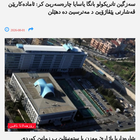
سەزگین تانریکولو بانگا یاسایا چارەسەریێ کر: ئامادەکاریێن
ڤەشارتی پێڤاژۆیێ د مەترسیێ دە دھێلن
2026-08-01
رۆژھەلاتا ناڤین
شارەداریا باژارێ مەزن یا ستەنبۆلێ ب زمانێ کوردی