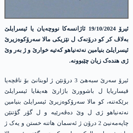
ئیرۆ 19/10/2024 ئاژانسەکا نووچەیان یا ئیسرایلێ
بەلاڤ کر کو درۆنەک ل نێزیکی مالا سەرۆکوەزیرێ
ئیسرایلێ بنیامین نەتەنیاھو کەتیە خوارێ و ژ بەر وێ
ژی ھندەک زیان چێبوونە.
ئیرۆ سەرێ سبەھێ 3 درۆنێن ژ لوبنانێ بۆ ناڤچەیا
قیساریایا ل باشوورێ باژارێ ھەیفایا ئیسرایلێ
برێکەتنە، کو مالا سەرۆکوەزیرێ ئیسرایلێ بنیامین
نەتەنیاھو ژی ل وێ دەڤەرێیە و ل گۆر گۆتنێن
چاپەمەنیێ 2 درۆن ژ ئەسمان ھاتنە خستن و یەک ژ