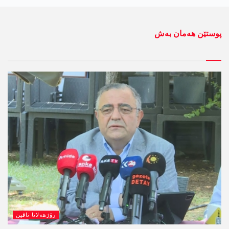
پوستێن ھەمان بەش
رۆژھەلاتا ناڤین