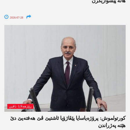
ھاتە پێشوازیکرن
2026-07-28
رۆژھەلاتا ناڤین
کورتولموش: پرۆژەیاسایا پێڤاژۆیا ئاشتیێ ڤێ ھەفتەیێ دێ
هێتە پەژراندن