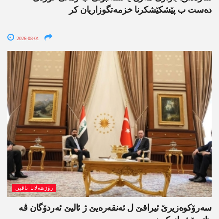
دەست ب پێشکێشکرنا خزمەتگوزاریان کر
2026-08-01
رۆژھەلاتا ناڤین
سەرۆکوەزیرێ ئیراقێ ل ئەنقەرەیێ ژ ئالیێ ئەردۆگان ڤە