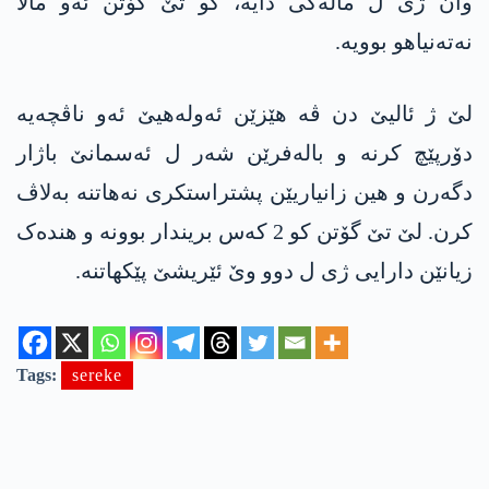
وان ژی ل مالەکی دایە، کو تێ گۆتن ئەو مالا
نەتەنیاھو بوویە.
لێ ژ ئالیێ دن ڤە ھێزێن ئەولەھیێ ئەو ناڤچەیە
دۆرپێچ کرنە و بالەفرێن شەر ل ئەسمانێ باژار
دگەرن و ھین زانیاریێن پشتراستکری نەھاتنە بەلاڤ
کرن. لێ تێ گۆتن کو 2 کەس بریندار بوونە و ھندەک
زیانێن دارایی ژی ل دوو وێ ئێریشێ پێکھاتنە.
Tags:
sereke