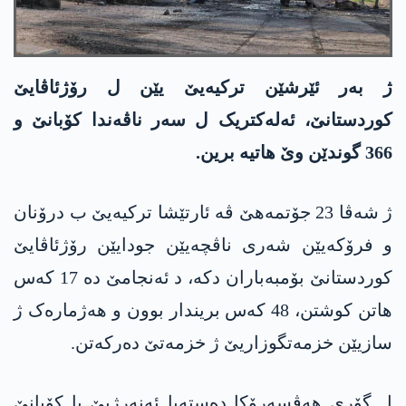
ژ بەر ئێرشێن ترکیەیێ یێن ل رۆژئاڤایێ
کوردستانێ، ئەلەکتریک ل سەر ناڤەندا کۆبانێ و
366 گوندێن وێ ھاتیە برین.
ژ شەڤا 23 جۆتمەھێ ڤە ئارتێشا ترکیەیێ ب درۆنان
و فرۆکەیێن شەری ناڤچەیێن جودایێن رۆژئاڤایێ
کوردستانێ بۆمبەباران دکە، د ئەنجامێ دە 17 کەس
ھاتن کوشتن، 48 کەس بریندار بوون و ھەژمارەک ژ
سازیێن خزمەتگوزاریێ ژ خزمەتێ دەرکەتن.
ل گۆری ھەڤسەرۆکا دەستەیا ئەنەرژیێ یا کۆبانێ