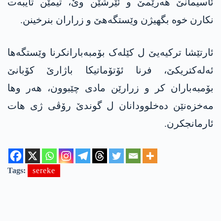
ئاسیمانێ ھەرێمێ و ئێرشێن وێ، تیمێن تایبەت
نکارن خوە بگھیژن وێستگەهێ و زراران بنرخینن.
ئارتێشا ترکیەیێ ل کێلەک بۆمبەبارانکرنا وێستگەها
ئەلەکتریکێ، فرنا ئۆتۆماتیکا باژارێ کۆبانێ
بۆمبەباران کر و زرارێن مادی چێبوون، ھەر وھا
مەخزەنێن دەخلوودانان ل گوندێ رۆڤی ژی ھات
ئارمانجکرن.
Tags:
sereke