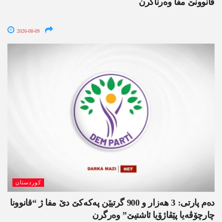
قانوونێ مفا وەرناگرن
2026-08-09
کوردستان
دەم پارتی: 3 ھەزار و 900 گرتیێن پەکەکێ دێ مفا ژ “قانوونا
چارچۆڤەیا پێڤاژۆیا ئاشتیێ” وەرگرن