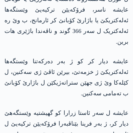
عایشە ناسر، فرۆکەیێن ترکیەیێ وێستگەها
ئەلەکتریکێ یا باژارێ کۆبانێ کر ئارمانج، ب وێ رە
ئەلەکتریک ل سەر 366 گوند و ناڤەندا باژێری ھات
برین.
عایشە دیار کر کو ژ بەر دەرکەتنا وێستگەها
ئەلەکتریکێ ژ خزمەتێ، بیرێن ئاڤێ ژی سەکنین، ل
کێلەکا وێ ژی جھێن ستراتەژیکێن ل باژارێ کۆبانێ
ب تەمامی سەکنین.
عایشە ل سەر ئاستا زرارا کو گھیشتیە وێستگەهێ
دیار کر، ژ بەر فرینا بێناڤبەرا فرۆکەیێن ترکیەیێ ل