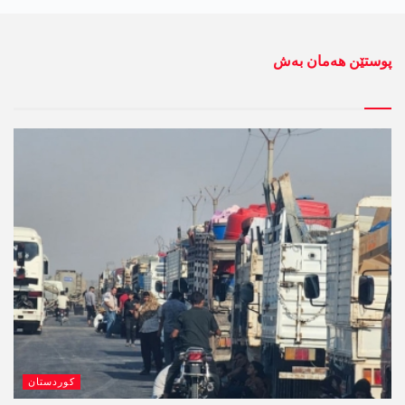
پوستێن ھەمان بەش
کوردستان