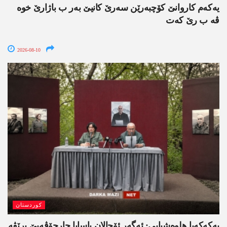
یەکەم کاروانێ کۆچبەرێن سەرێ کانیێ بەر ب باژارێ خوە
ڤە ب رێ کەت
2026-08-10
کوردستان
په‌كه‌كه‌یا هلوه‌شیایی: ئەگەر ئۆجالان یاسایا چارچۆڤەیێ برێڤە