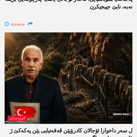
نه‌به‌، نایێ جیبجیکرن
2026-08-09
کوردستان
ل سەر داخوازا ئۆجالان کادرۆیێن ڤەقەتیایی یێن پەکەکێ ژ