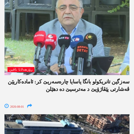
رۆژھەلاتا ناڤین
سەزگین تانریکولو بانگا یاسایا چارەسەریێ کر: ئامادەکاریێن
ڤەشارتی پێڤاژۆیێ د مەترسیێ دە دھێلن
2026-08-01