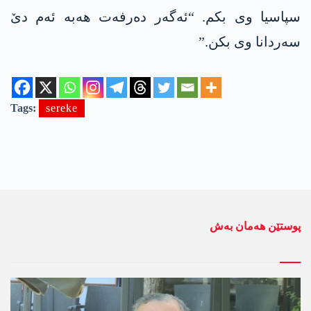
سپاسیا وی بکم. “ئەگەر دەرفەت ھەبە ئەم دێ
سەردانا وی بکن.”
Tags:
sereke
پوستێن ھەمان بەش