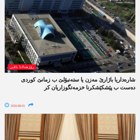
رۆژھەلاتا ناڤین
شارەداریا باژارێ مەزن یا ستەنبۆلێ ب زمانێ کوردی
دەست ب پێشکێشکرنا خزمەتگوزاریان کر
2026-08-01