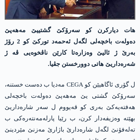
ھات دیارکرن کو سەرۆکێ گشتییێ مەھەپێ
دەولەت باخچەلی لگەل ئەحمەد تورکێ کو 2 رۆژ
بەرێ ژ ئالیێ وەزارەتا کارێن ناڤخوەیی ڤە ژ
شەرەداریێ ھاتی دوورخستن جڤیا.
ل گۆری ئاگاھیێن کو CEGA مەدیا ب دەست خستنە،
سەرۆکێ گشتی یێ مەھەپێ دەولەت باخچەلی
ھەفتەیەکێ بەری کو قەیووم ل سەر شارەداریێ
بهێتە وەزیفەدار کرن، ب رێیا پارلەمەنتەرەکی ب
تەلەفۆنێ لگەل شارەدارێ باژارێ مەزنێ مێردینێ