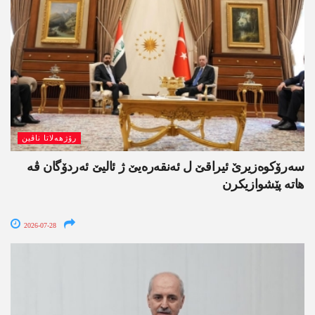
رۆژھەلاتا ناڤین
سەرۆکوەزیرێ ئیراقێ ل ئەنقەرەیێ ژ ئالیێ ئەردۆگان ڤە
ھاتە پێشوازیکرن
2026-07-28