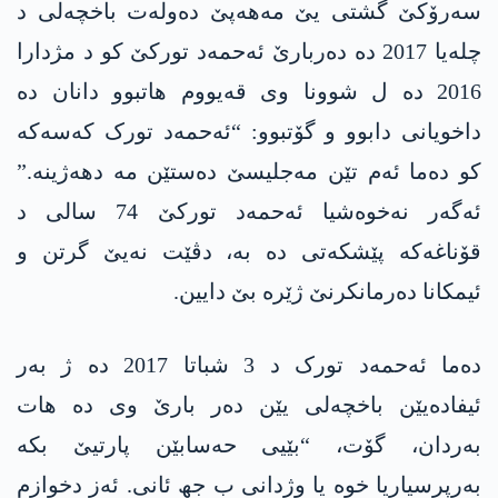
سەرۆکێ گشتی یێ مەھەپێ دەولەت باخچەلی د
چلەیا 2017 دە دەربارێ ئەحمەد تورکێ کو د مژدارا
2016 دە ل شوونا وی قەیووم ھاتبوو دانان دە
داخویانی دابوو و گۆتبوو: “ئەحمەد تورک کەسەکە
کو دەما ئەم تێن مەجلیسێ دەستێن مە دھەژینە.”
ئەگەر نەخوەشیا ئەحمەد تورکێ 74 سالی د
قۆناغەکە پێشکەتی دە بە، دڤێت نەیێ گرتن و
ئیمکانا دەرمانکرنێ ژێرە بێ دایین.
دەما ئەحمەد تورک د 3 شباتا 2017 دە ژ بەر
ئیفادەیێن باخچەلی یێن دەر بارێ وی دە ھات
بەردان، گۆت، “بێیی حەسابێن پارتیێ بکە
بەرپرسیاریا خوە یا وژدانی ب جھ ئانی. ئەز دخوازم