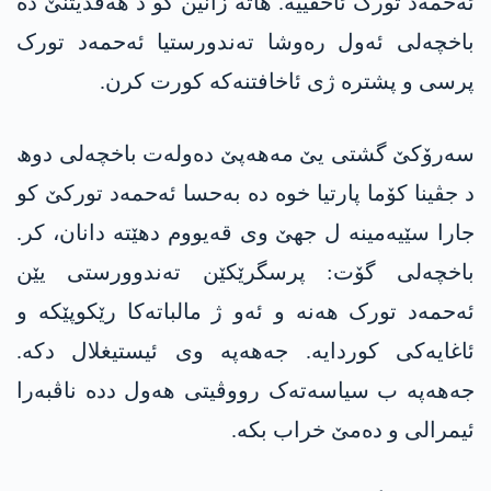
ئەحمەد تورک ئاخڤییە. ھاتە زانین کو د ھەڤدیتنێ دە
باخچەلی ئەول رەوشا تەندورستیا ئەحمەد تورک
پرسی و پشترە ژی ئاخافتنەکە کورت کرن.
سەرۆکێ گشتی یێ مەھەپێ دەولەت باخچەلی دوھ
د جڤینا کۆما پارتیا خوە دە بەحسا ئەحمەد تورکێ کو
جارا سێیەمینە ل جهێ وی قەیووم دهێتە دانان، کر.
باخچەلی گۆت: پرسگرێکێن تەندوورستی یێن
ئەحمەد تورک ھەنە و ئەو ژ مالباتەکا رێکوپێکە و
ئاغایەکی کوردایە. جەهەپە وی ئیستیغلال دکە.
جەهەپە ب سیاسەتەک رووڤیتی ھەول ددە ناڤبەرا
ئیمرالی و دەمێ خراب بکە.