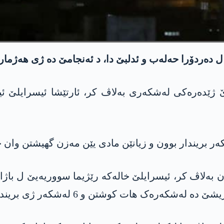
ەردۆرا حەلەب و ئدلبێ دا، د ئەنجامێ دە ژی ھەژمارە
ر بریندار بوون و زیانێن مادی یێن مەزن گھیشتن وان خ
ان بەلاڤ کر، ئیسرایلێ خالەکە رێژیما سووریەیێ ل با
ەرەک ھات کوشتن و 6 لەشکەر ژی بریندار بوون.