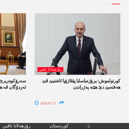
رۆژھەلاتا ناڤین
کورتولموش: پرۆژەیاسایا پێڤاژۆیا ئاشتیێ ڤێ
سەرۆکوەزیرێ ئ
ھەفتەیێ دێ هێتە پەژراندن
ئەردۆگان ڤە ھا
2026-07-27
⌂
کوردستان
رۆژھەلاتا ناڤین