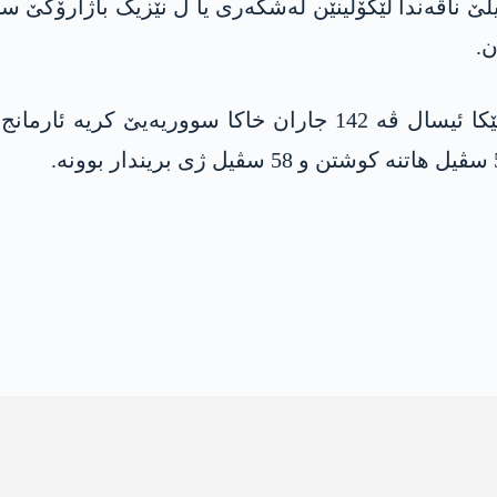
ێ ناڤەندا لێکۆلینێن لەشکەری یا ل نێزیک باژارۆکێ سف