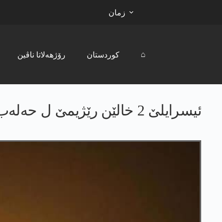
زمان
⌂
کوردستان
رۆژھەلاتا ناڤین
ئیسرایلێ 2 خالێن رێژیمێ ل حەلەب و ئدلبێ بۆمبەباران کرن