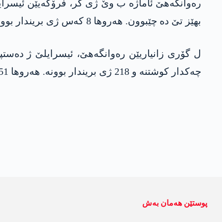
رەوانگەھێ ئاماژە ب وێ ژی کر، فرۆکەیێن ئیسرایل
بھێز تێ دە چێبوون. ھەروھا 8 کەس ژی بریندار بوون.
چەکدار کوشتنە و 218 ژی بریندار بوونە. ھەروھا 51 سڤیل ھاتنە کوشتن و 58 سڤیل ژی بریندار بوونە.
پوستێن ھەمان بەش