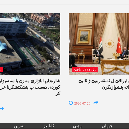
رۆژھەلاتا ناڤین
ر
یراقێ ل ئەنقەرەیێ ژ ئالیێ
شارەداریا باژارێ مەزن یا ستەنبۆ
تە پێشوازیکرن
کوردی دەست ب پێشکێشکرنا خزمە
کر
2026-07-28
جیھان
نھێنی
ئانالیز
نەرین