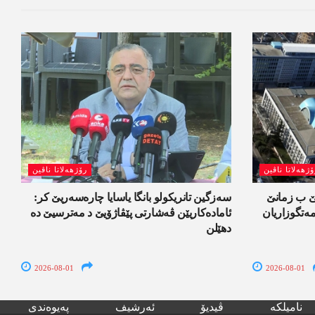
ۆژھەلاتا ناڤین
رۆژھەلاتا ناڤین
لێ ب زمانێ
سەزگین تانریکولو بانگا یاسایا چارەسەریێ کر:
تگوزاریان
ئامادەکاریێن ڤەشارتی پێڤاژۆیێ د مەترسیێ دە
دھێلن
2026-08-01
2026-08-01
نامیلکە
ڤیدیۆ
ئەرشیف
پەیوەندی