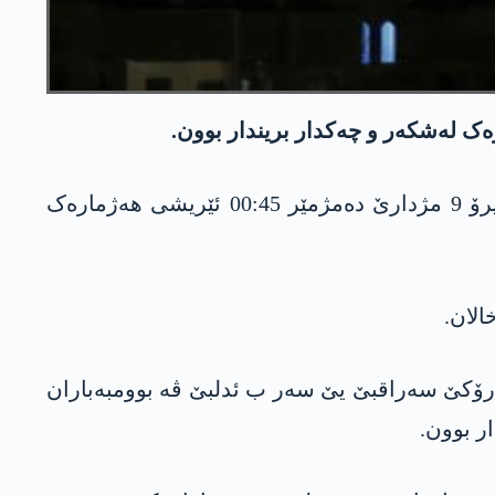
ک لەشکەر و چەکدار بریندار بوون.
ئاژانسا فەرمی یا سووریەیێ “سانا” ل سەر زارێ ژێدەرەکی لەشکەری بەلاڤ کر، ئارتێشا ئیسرایلێ ئیرۆ 9 مژدارێ دەمژمێر 00:45 ئێریشی ھەژمارەک
الان.
ژارۆکێ سەراقبێ یێ سەر ب ئدلبێ ڤە بوومبەباران