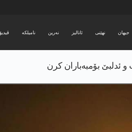
جیھان
نھێنی
ئانالیز
نەرین
نامیلکە
ڤیدیۆ