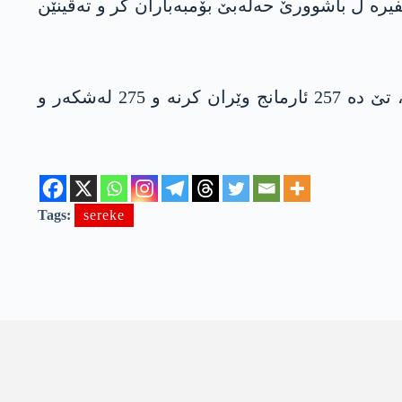
یرە ل باشوورێ حەلەبێ بۆمبەباران کر و تەقینێن
ل گۆری زانیاریێن رەوانگەھێ، ئیسرایلێ ژ دەستپێکا ئیسال ڤە 142 جاران خاکا سووریەیێ کریە ئارمانج، تێ دە 257 ئارمانج وێران کرنە و 275 لەشکەر و
Tags:
sereke