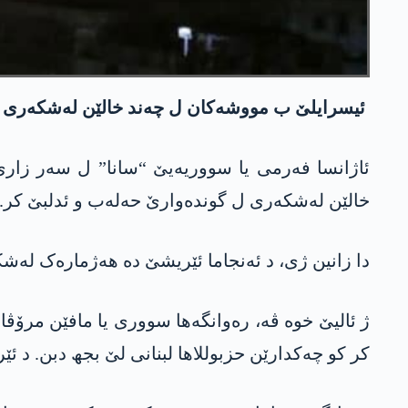
ئیسرایلێ ب مووشەکان ل چەند خالێن لەشکەری ل د
خالێن لەشکەری ل گوندەوارێ حەلەب و ئدلبێ کر.
دا زانین ژی، د ئەنجاما ئێریشێ دە ھەژمارەک لەشکە
ژ ئالیێ خوە ڤە، رەوانگەھا سووری یا مافێن مرۆڤ
کر کو چەکدارێن حزبوللاھا لبنانی لێ بجھ دبن. د ئێریشێ دە لەشک