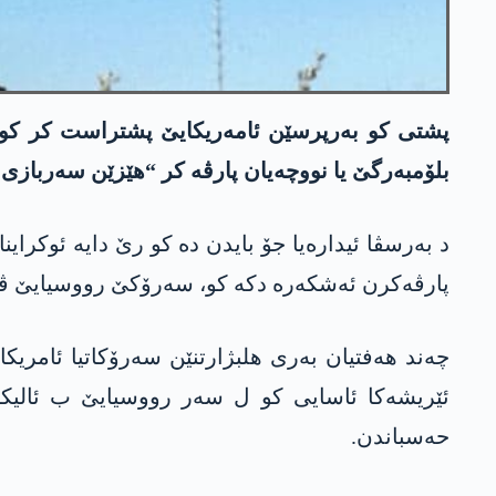
بلۆمبەرگێ یا نووچەیان پارڤە کر “ھێزێن سەربازی
د بەرسڤا ئیدارەیا جۆ بایدن دە کو رێ دایە ئوکرا
پارڤەکرن ئەشکەرە دکە کو، سەرۆکێ رووسیایێ ڤلادیمێر پوتین ئیرۆ (سێشەم، 9/11/2024
چەند ھەفتیان بەری ھلبژارتنێن سەرۆکاتیا ئامریک
ئێریشەکا ئاسایی کو ل سەر رووسیایێ ب ئالیک
حەسباندن.