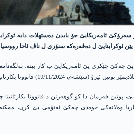
 یێن ئوکراینایێ ل دەڤەرەکە سنۆری ل ناڤ ئاخا رووسی
ینایێ چەکێ چێکری یێ ئامەریکایێ ب کار بینە، بەلگەنام
1) قانوونا بکارئانینا چەکێ ئەتۆمی پەژراندیە.
ایێ، پوتین فەرمان دا کو گوھەرتن د قانوونا بکارئان
اریا وەلاتەکی خوەدی چەکێ ئەتۆمی بێ کرن، ممکنە