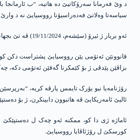
د وێ فەرمانا سەرۆکاتیێ دە ھاتیە، “ب ئارمانجا ب
سیاسەتا وەلاتێ فەدەراسیۆنا رووسیایێ نە د وارێ ب
ئەو بریار ژ ئیرۆ (سێشەم، 19/11/2024) ڤە تێ بجھانین.
قانوونێن ئەتۆمی یێن رووسیایێ پشتراست دکن کو 
بزاڤێن پێدڤی ژ بۆ کێمکرنا گەفێن ئەتۆمی دکە، چەک
رۆژنامەیا نیو یۆرک تایمس پارڤە کریە، “بەرپرسێن
ئالیێ ئامەریکایێ ڤە ھاتبوون دابینکرن، ژ بۆ دەستپ
ئاماژە ژی دا کو، ممکنە ئەو چەک ل دەستپێکێ ل 
کورسکێ ل رۆژئاڤایا رووسیایێ.