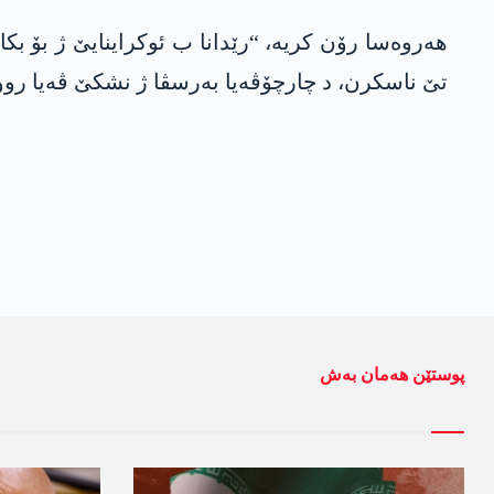
تێ ناسکرن، د چارچۆڤەیا بەرسڤا ژ نشکێ ڤەیا رووسی
پوستێن ھەمان بەش