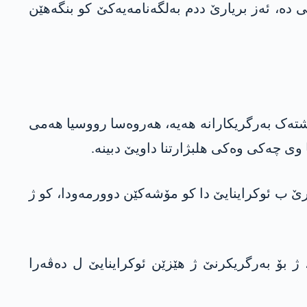
ی دە، ئەز بریارێ ددم بەلگەنامەیەکێ کو بنگەھێن
شتەک بەرگریکارانە ھەیە، ھەروەسا رووسیا ھەمی
 وی چەکی وەکی ھلبژارتنا داویێ دبینە.
رێ ب ئوکراینایێ دا کو مۆشەکێن دوورمەودا، کو ژ
ژ بۆ بەرگریکرنێ ژ ھێزێن ئوکراینایێ ل دەڤەرا