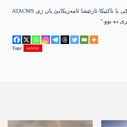
ھەروەسا رۆن کریە، “رێدانا ب ئوکراینایێ ژ بۆ بکارئانینا مۆشەکێن دوورمەودا، کو وەکی سیستەما مۆشەکی یا تاکتیکا ئارتێشا ئامەریکایێ یان ژی ATACMS
ی دە بوو.”
Tags:
sereke