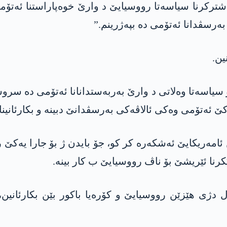
اشترکرنا سیاسەتا رووسیایێ د وارێ خوەپاراستنا ئەتۆم
ەرسڤدانا ئەتۆمی دە بپەژرینم.”
سیاسەتا وەلاتی د وارێ بەربەستدانانا ئەتۆمی دە سرو
ێ ئەتۆمی وەکی ئالاڤەکی بەرسڤدانێ دبینە و بکارئانینا
 ئامەریکایێ ئەشکەرە کر کو، جۆ بایدن ژ بۆ جارا یەکێ 
ێکرنا ئێریشێ بۆ ناڤ رووسیایێ ب کار بینە.
دژی ھێزێن رووسیایێ و کۆرەیا باکور بێن بکارئانین، 