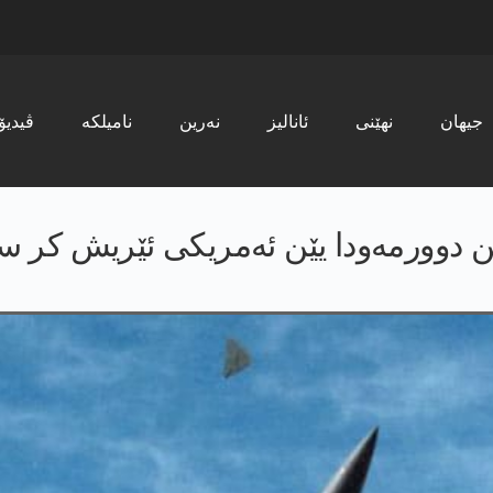
جیھان
نھێنی
ئانالیز
نەرین
نامیلکە
ڤیدیۆ
ێن دوورمەودا یێن ئەمریکی ئێریش کر س