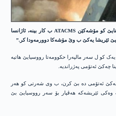
پشتی کو بەرپرسێن ئامەریکایێ پشتراست کر کو سەرۆکێ ئامەریکایێ جۆ بایدن دەستھلات دایە ئوکراینایێ کو مۆشەکێن ATACMS ب کار بینە، ئاژانسا
ایێ ئێریشا یەکێ ب وێ مۆشەکا دوورمەودا کر.”
ەیەک کو ل سەر مالپەرا حکوومەتا رووسیایێ ھاتیە
ینا چەکێ ئەتۆمی دە بێ کرن، ب وی شەرتی کو ھەر
 وەکی ئێریشەکە ھەڤپار بۆ سەر رووسیایێ بێ