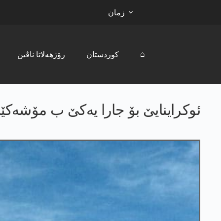
زمان
⌂
کوردستان
رۆژھەلاتا ناڤین
ئوکراینایێ بۆ جارا یەکێ ب مۆشەک