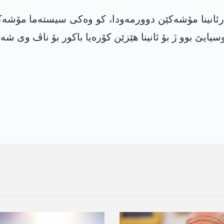
ایێ بوو ژ بۆ ئانینا ھێزێن کۆرەیا باکور بۆ ناڤ وی شەر