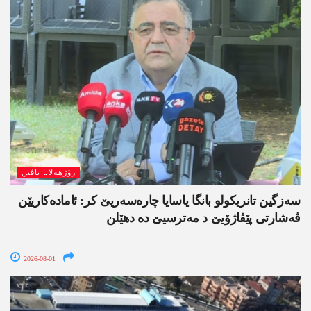
رۆژھەلاتا ناڤین
سەزگین تانریکولو بانگا یاسایا چارەسەریێ کر: ئامادەکاریێن
ڤەشارتی پێڤاژۆیێ د مەترسیێ دە دھێلن
2026-08-01