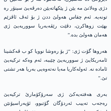
دژی وەلاتێ مە یێن ژ پێکھاتەیێن دەرڤەیێ سینۆر رە
تونەیە. ئەم چقاس ھەولێ ددن ژ بۆ ئەڤ ئاڤزێم
بهێت زوهاکرن، دڤێت رێڤەبەریا سووریەیێ ژی
ھەمان ھەولێ بدە.”
ھەروھا گۆت ژی: “ژ بۆ رەوشا نوویا کو ب ڤەکشینا
ئامەریکایێ ژ سووریەیێ چێببە، ئەم وەکە ترکیەیێ
ئامادە نە. ئەولەکاریا مەیا نەتەوەیی بەریا ھەر تشتی
تێ.”
بەری ھەفتەیەکێ ژی سەرۆکۆمارێ ترکیەیێ
رەجەب تەییب ئەردۆگان گۆتبوو، ئۆپەراسیۆنێن