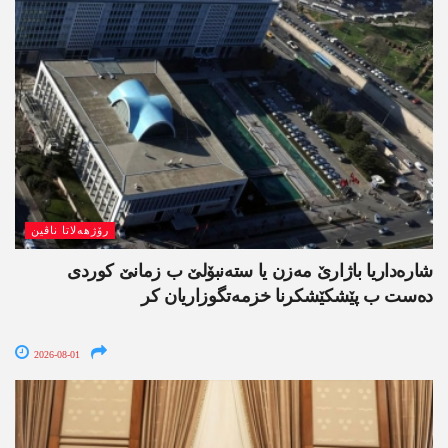
رۆژھەلاتا ناڤین
شارەداریا باژارێ مەزن یا ستەنبۆلێ ب زمانێ کوردی
دەست ب پێشکێشکرنا خزمەتگوزاریان کر
2026-08-01