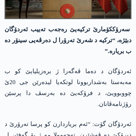
سەرۆککۆمارێ ترکیەیێ رەجەب تەییب ئەردۆگان
دبێژە، “ترکیە د شەرێ تەرۆرا ل دەرڤەیی سینۆر دە
ب بریارە.”
ئەردۆگان د دەما ڤەگەرا ژ برەزیلیایێ کو ب
مەبەستا بەشداربوونا لوتکەیا لیدەرێن جی 20ێ
چووبوویێ، د فرۆکەیێ دە بەرسڤ دا پرسێن
رۆژنامەڤانان.
ئەردۆگان گۆت: “ئەم بریاردارن کو پرسا تەرۆرێ د
دیرۆکێ دە ڤەشێرن. تەحەمولا مە ژ بۆ گەفێن ل