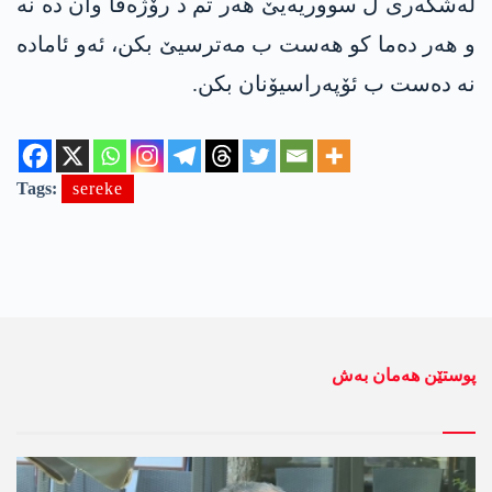
لەشکەری ل سووریەیێ ھەر تم د رۆژەڤا وان دە نە
و ھەر دەما کو ھەست ب مەترسیێ بکن، ئەو ئامادە
نە دەست ب ئۆپەراسیۆنان بکن.
Tags:
sereke
پوستێن ھەمان بەش