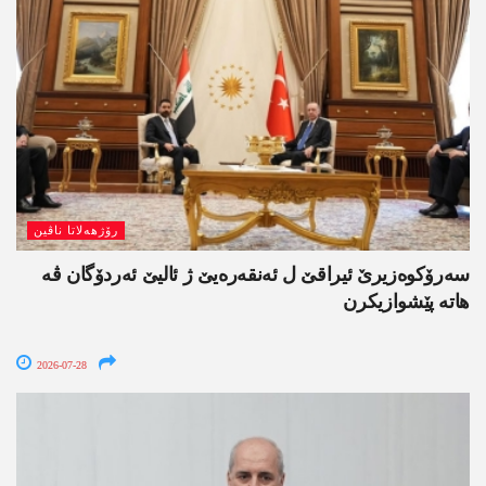
رۆژھەلاتا ناڤین
سەرۆکوەزیرێ ئیراقێ ل ئەنقەرەیێ ژ ئالیێ ئەردۆگان ڤە
ھاتە پێشوازیکرن
2026-07-28