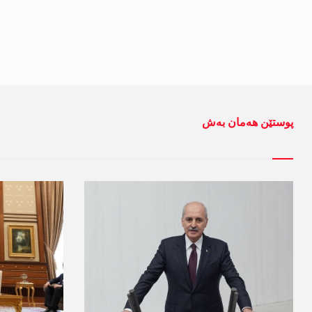
پوستێن ھەمان بەش