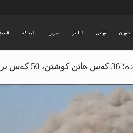
جیھان
نھێنی
ئانالیز
نەرین
نامیلکە
ڤیدیۆ
ار بوون