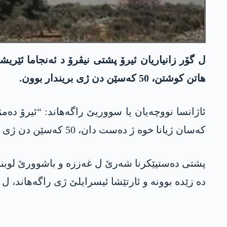
ھاتن کوشتن، 50 کەسێن دن ژی بریندار بوون.
کەسان ژیانا خوە ژ دەست دان، 50 کەسێن دن ژی بریندار بوون. ھەروەھا گەلەک خانیێن ل ناڤچەیێ نە زیانێن مەزن دیتنە.”
پشتی دەستپێکرنا شەرێ ل غەززە و باشوورێ لوبنان
دە زێدە بوونە و ئارتێشا ئیسرایلێ ژی راگەھاند، ل 