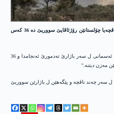
ل گۆر زانیاریان ئیرۆ پشتی نیڤرۆ د ئەنجاما ئێریشەکە ئەسمانی یا ئیسرایلێ ل سەر باژارێ تەدمیرا ل ناڤچەیا چۆلستانێن رۆژئاڤایێ سووریێ دە 36 کەس
ئاژانسا نووچەیان یا سووریێ راگەھاند: “ئیرۆ دەمژمێر 15:13 ئانگۆ 3یی پشتی نیڤرۆ، ئیسرایلێ ئێریشەکە ئەسمانی ل سەر باژارێ تەدمورێ ئەنجامدا و 36
 ل سەر چەند ناڤچە و پێگەھێن ل باژارێن سووریێ