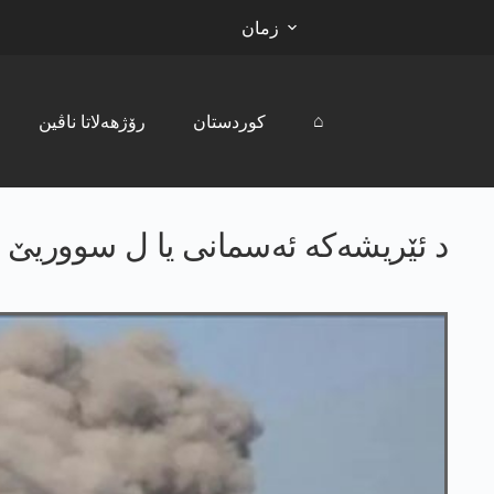
زمان
⌂
کوردستان
رۆژھەلاتا ناڤین
د ئێریشەکە ئەسمانی یا ل سووریێ دە؛ 36 کەس ھاتن کوشتن، 50 کەس بریند