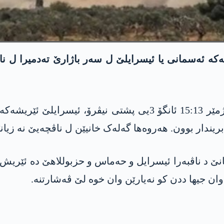
ێ د ناڤبەرا ئیسرایل و حەماس و حزبوللاھێ دە ئێریش
وان جیھا ددن کو نەیارێن وان خوە لێ ڤەشارتنە.