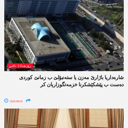
رۆژھەلاتا ناڤین
شارەداریا باژارێ مەزن یا ستەنبۆلێ ب زمانێ کوردی
دەست ب پێشکێشکرنا خزمەتگوزاریان کر
2026-08-01