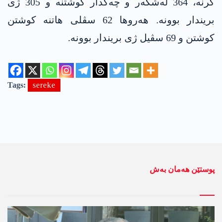
کرنە، 364 لەشکەر و چەکدار کوشتنە و 305 ژی
بریندار بوونە. هەروها 62 سڤلی هاتنە کوشتن
کوشتن و 69 سڤیل ژی بریندار بوونە.
Tags:
sereke
پوستێن ھەمان بەش