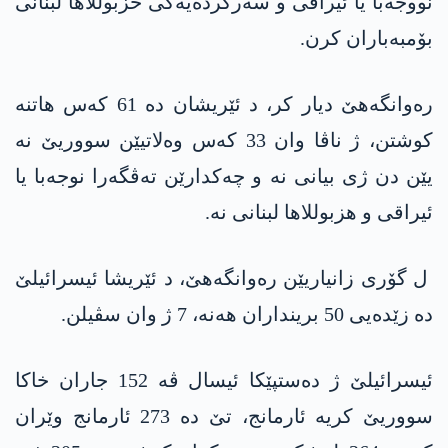
نووجەبا یا ئیراقی و سەرکردەیەکی حزبوللاها لبنانی
بۆمبەباران کرن.
رەوانگەهێ دیار کر، د ئێریشان دە 61 کەس هاتنە
کوشتن، ژ ناڤا وان 33 کەس وەلاتیێن سووریێ نە
یێن دن ژی بیانی نە و چەکدارێن تەڤگەرا نوجەبا یا
ئیراقی و هزبوللاها لبنانی نە.
ل گۆری زانیاریێن رەوانگەهێ، د ئێریشا ئیسرائیلێ
دە زێدەیی 50 برینداران هەنە، 7 ژ وان سڤیلن.
ئیسرائیلێ ژ دەستپێکا ئیسال ڤە 152 جاران خاکا
سووریێ کریە ئارمانج، تێ دە 273 ئارمانج وێران