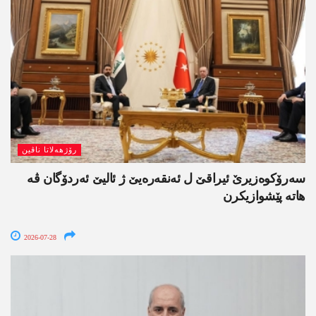
رۆژھەلاتا ناڤین
سەرۆکوەزیرێ ئیراقێ ل ئەنقەرەیێ ژ ئالیێ ئەردۆگان ڤە
ھاتە پێشوازیکرن
2026-07-28