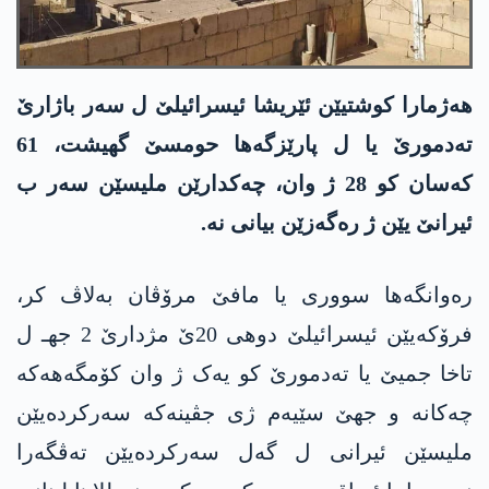
هەژمارا کوشتیێن ئێریشا ئیسرائیلێ ل سەر باژارێ
تەدمورێ یا ل پارێزگەها حومسێ گهیشت، 61
کەسان کو 28 ژ وان، چەکدارێن ملیسێن سەر ب
ئیرانێ یێن ژ رەگەزێن بیانی نە.
رەوانگەها سووری یا مافێ مرۆڤان بەلاڤ کر،
فرۆکەیێن ئیسرائیلێ دوهی 20ێ مژدارێ 2 جهـ ل
تاخا جمیێ یا تەدمورێ کو یەک ژ وان کۆمگەهەکە
چەکانە و جهێ سێیەم ژی جڤینەکە سەرکردەیێن
ملیسێن ئیرانی ل گەل سەرکردەیێن تەڤگەرا