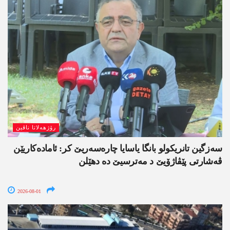
رۆژھەلاتا ناڤین
سەزگین تانریکولو بانگا یاسایا چارەسەریێ کر: ئامادەکاریێن
ڤەشارتی پێڤاژۆیێ د مەترسیێ دە دھێلن
2026-08-01