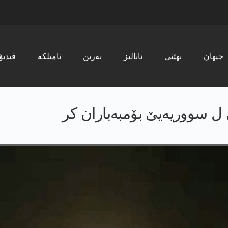
جیھان
نھێنی
ئانالیز
نەرین
نامیلکە
ڤیدیۆ
 ل سووریەیێ بۆمبەباران کر