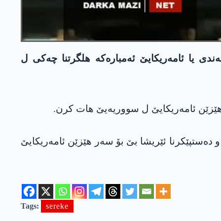
 هێزێن فەرماندەیا ناڤەندی یا ئامەریکایێ ئەمبارەکە هلگرتنا چەکی ل
ژی هێزێن ئامەریکایێ ل سووریەیێ هات کرن.
انێ و دەستپێکرنا ئێریشا بێ بۆ سەر هێزێن ئامەریکایێ
Tags:
sereke