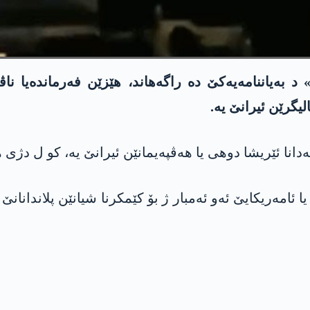
ەرماندەیا ناڤەندی یا ئامەریکایێ «CENTCOM» د بەیاننامەیەکێ دە راگەهاند،
یگرێن ئیرانێ یە.
ڤەدانا ئێریشا دوهی یا هەڤپەیمانێن ئیرانێ یە، کو ل د
دی یا ئامەریکایێ ئەو ئەمبار ژ بۆ کێمکرنا شیانێن پلاندان