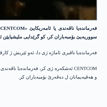
ف
سووریەیێ بۆمبەباران کر، کو گرێدایی ملیشیایێن ئال
فەرماندەیا ناڤبری ئاماژە ژی دا، ئەو ئێریش ژ کار
CENTCOM ئەشکەرە ژی کر، فەرماندەیا ناڤەن
و هەڤپەیمانان ل دەڤەرێ بۆمبەباران کر.