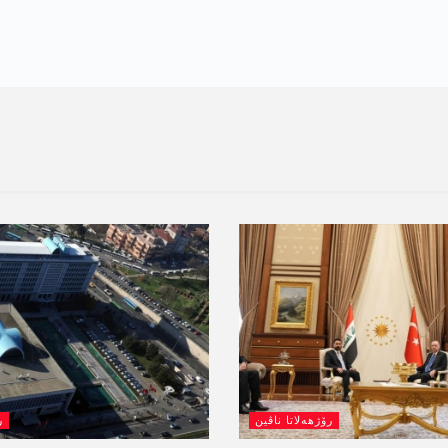
رۆژھەلاتا ناڤین
ر