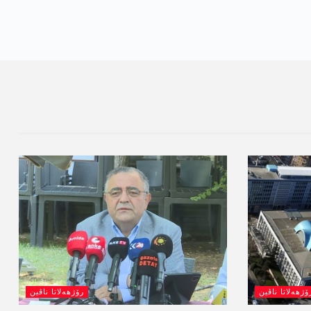
ۆژھەلاتا ناڤین
رۆژھەلاتا ناڤین