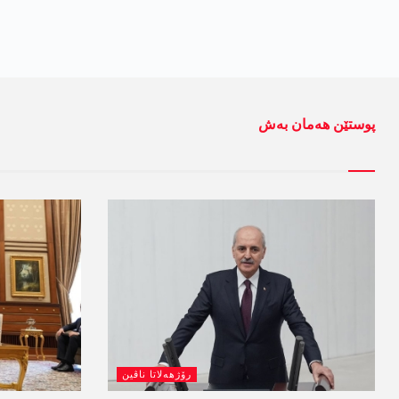
پوستێن ھەمان بەش
رۆژھەلاتا ناڤین