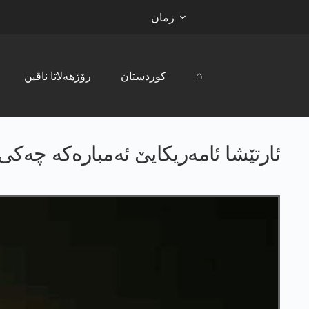
زمان
⌂
کوردستان
رۆژھەلاتا ناڤین
ئارتێشا ئامەریکایێ ئەمبارەکە چەکی