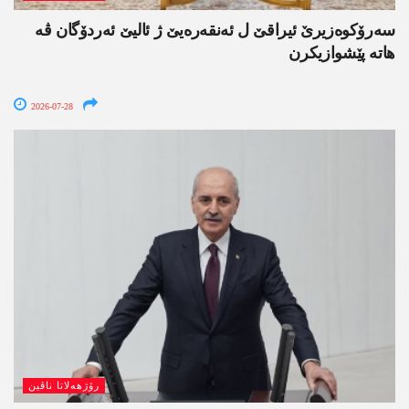
سەرۆکوەزیرێ ئیراقێ ل ئەنقەرەیێ ژ ئالیێ ئەردۆگان ڤە
ھاتە پێشوازیکرن
2026-07-28
رۆژھەلاتا ناڤین