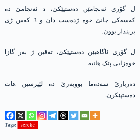
ل گۆری ئەنجامێن دەستپێکێ، د ئەنجامێ دە
کەسەکی جانێ خوە ژدەست دان و 3 کەس ژی
بریندار بوون.
ل گۆری ئاگاهیێن دەستپێکێ، تەقین ژ بەر گازا
خوەزایی پێک هاتیە.
دەربارێ سەدەما بوویەرێ دە لێپرسین هات
دەستپێکرن.
Tags:
sereke