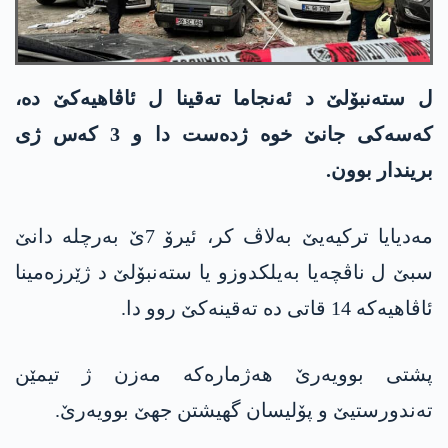
ل ستەنبۆلێ د ئەنجاما تەقینا ل ئاڤاهیەکێ دە،
کەسەکی جانێ خوە ژدەست دا و 3 کەس ژی
بریندار بوون.
مەدیایا ترکیەیێ بەلاڤ کر، ئیرۆ 7ێ بەرچلە دانێ
سبێ ل ناڤچەیا بەیلکدوزو یا ستەنبۆلێ د ژێرزەمینا
ئاڤاهیەکە 14 قاتی دە تەقینەکێ روو دا.
پشتی بوویەرێ هەژمارەکە مەزن ژ تیمێن
تەندورستیێ و پۆلیسان گهیشتن جهێ بوویەرێ.