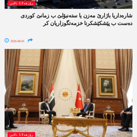
رۆژھەلاتا ناڤین
شارەداریا باژارێ مەزن یا ستەنبۆلێ ب زمانێ کوردی
دەست ب پێشکێشکرنا خزمەتگوزاریان کر
2026-08-01
رۆژھەلاتا ناڤین