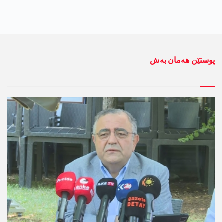
پوستێن ھەمان بەش