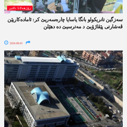
رۆژھەلاتا ناڤین
سەزگین تانریکولو بانگا یاسایا چارەسەریێ کر: ئامادەکاریێن
ڤەشارتی پێڤاژۆیێ د مەترسیێ دە دھێلن
2026-08-01