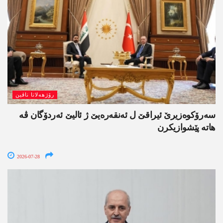
رۆژھەلاتا ناڤین
سەرۆکوەزیرێ ئیراقێ ل ئەنقەرەیێ ژ ئالیێ ئەردۆگان ڤە
ھاتە پێشوازیکرن
2026-07-28