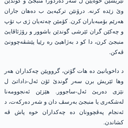
ئێریشێن خوەیێن ل سەر دەردۆرا منبجێ و گوندێن
وێ زێدە کرنە. درۆنێن ترکیەیێ ب دەھان جاران
ھەرێم بۆمبەباران کرن. کۆمێن چەتەیان ژی ب تۆپ
و چەکێن گران ئێرشی گوندێن باشوور و رۆژئاڤایێ
منبجێ کرن، دا کو د بەژاھیێ رە رێیا پێشڤەچوونێ
ڤەکن.
د داخویانیێ دە ھات گۆتن، گرووپێن چەکداران ھەر
وھا ئێریش برن سەر گوندێ ئۆن ئەل-داداتێ ل
نێزی دەریێ ئەل-ساجوور. ھێزێن ئەنجوومەنا
لەشکەری یا منبجێ بەرسڤ دان و شەر دەرکەت، د
ئەنجام پەڤچوونان دە چەکداران خوە پاش ڤە
کشاندن.