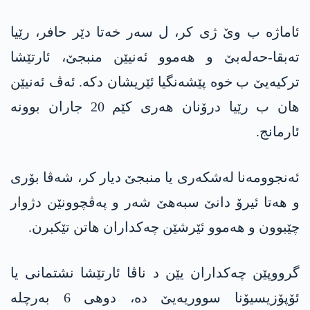
ئاماژە ب وێ ژی کر، ل سەر خەتا دێر حافر، رێیا
تەبقا-حەلەبێ و ھەموو ئەنیێن منبجێ، ئارتێشا
ترکیەیێ ب خوە پێشەنگیا ئێریشان دکە. ئەڤ ئەنیێن
ھان ب رێیا درۆنان ھەری کێم 20 جاران بوونە
ئارمانج.
ئەنجوومەنا لەشکەری یا منبجێ دیار کر، شەڤا بۆری
و ھەتا ئیرۆ دانێ سبەھێ شەر و پەڤچوونێن دژوار
چێبوون و ھەموو ئێرشێن چەکداران ھاتن تێکبرن.
گرووپێن چەکداران یێن د ناڤا ئارتێشا نشتمانی یا
ئۆپۆزیسیۆنا سووریەیێ دە، دوھی 6 بەرچلە