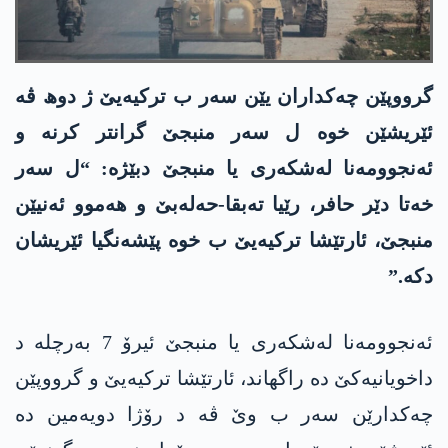
گرووپێن چەکداران یێن سەر ب ترکیەیێ ژ دوھ ڤە
ئێریشێن خوە ل سەر منبجێ گرانتر کرنە و
ئەنجوومەنا لەشکەری یا منبجێ دبێژە: “ل سەر
خەتا دێر حافر، رێیا تەبقا-حەلەبێ و ھەموو ئەنیێن
منبجێ، ئارتێشا ترکیەیێ ب خوە پێشەنگیا ئێریشان
دکە.”
ئەنجوومەنا لەشکەری یا منبجێ ئیرۆ 7 بەرچلە د
داخویانیەکێ دە راگھاند، ئارتێشا ترکیەیێ و گرووپێن
چەکدارێن سەر ب وێ ڤە د رۆژا دویەمین دە