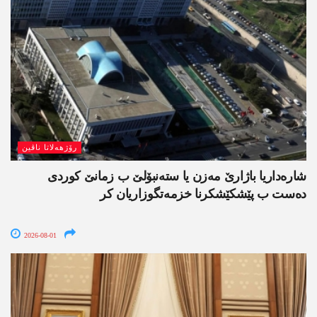
رۆژھەلاتا ناڤین
شارەداریا باژارێ مەزن یا ستەنبۆلێ ب زمانێ کوردی
دەست ب پێشکێشکرنا خزمەتگوزاریان کر
2026-08-01