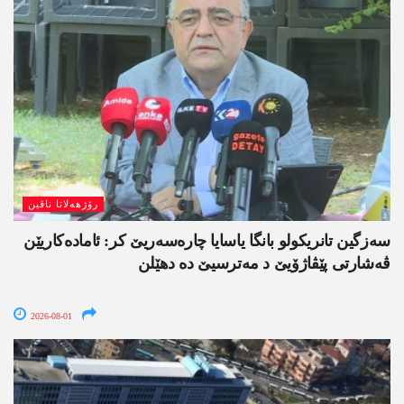
رۆژھەلاتا ناڤین
سەزگین تانریکولو بانگا یاسایا چارەسەریێ کر: ئامادەکاریێن
ڤەشارتی پێڤاژۆیێ د مەترسیێ دە دھێلن
2026-08-01