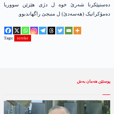
دەستپێکرنا شەرێ خوە ل دژی ھێزێن سووریا
دەمۆکراتیک (ھەسەدێ) ل منبجێ راگھاندبوو.
Tags:
sereke
پوستێن ھەمان بەش