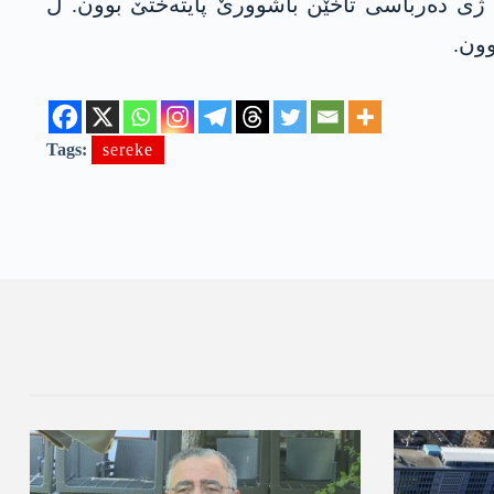
یێ شامێ ل دژی ھێزێن رەژیما ئەسەد ب پێش ڤە دچن، د 7 کانوونێ دە ژی دەرباسی تاخێن باشوورێ پایتەختێ بوون. ل
Tags:
sereke