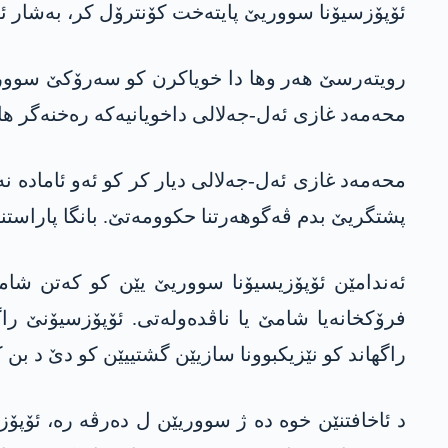
ئۆپۆزسیۆنا سووریێ پایتەخت کۆنترۆل کر، بەشار
رویتەرسێ ھەر وھا دا خویاکرن کو سەرۆکێ سوور
محەمەد غازی ئەل-جەلالی داخویانیەکە رەخنەگر ھا
محەمەد غازی ئەل-جەلالی دیار کر کو ئەو ئامادە ن
پشتگریێ بدم ڤەگوھەرتنا حکوومەتێ. بانگا پاراستن
ئەندامێن ئۆپۆزیسیۆنا سووریێ یێن کو کەتن شام
فرۆکخانەیا شامێ یا ناڤدەولەتی. ئۆپۆزسیۆنێ ر
راگھاند کو نێزیکبوونا سازیێن گشتییێن کو دێ د بن
د ئاخافتنێن خوە دە ژ سووریێن ل دەرڤە رە، ئۆپۆز