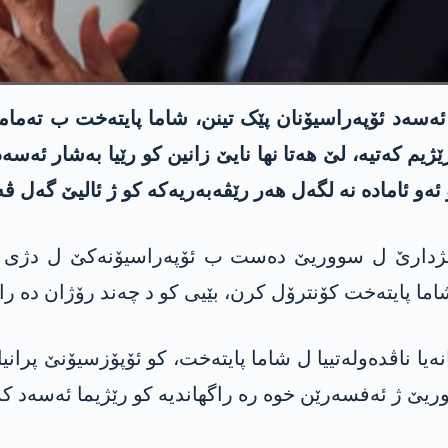
سەد ئۆپەراسیۆنان پێک تینن، شاما پایتەخت ب تەمامی 
ژیم کەتیە، لێ ھەتا نھا نایێ زانین کو رێیا بەشار ئ
و ئامادە نە لگەل ھەر رێڤەبەریەکە کو ژ ئالیێ گەل ڤە
ێن چەکدارێن ئۆپۆزسیۆنێ کو رۆژا ئینێ 27 مژدارێ ل سووریێ دەست ب ئۆپ
 پایتەخت کۆنترۆل کرن، بێیی کو د چەند رۆژان دە را
ەیا ناڤدەولەتییا ل شاما پایتەخت، کو ئۆپۆزسیۆنێ پران
یێ ژ ئەفسەرێن خوە رە راگھاندیە کو رێژیما ئەسەد کە