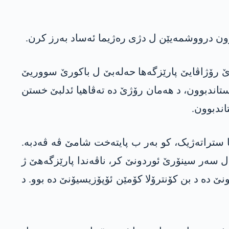
ون درووشمەیێن ل دژی رەژیما ئەساد بەرز کرن.
 چەکدارێن دژی رەژیمێ دە د 27 مژدارێ دە ل گوندەوارێ رۆژاڤایێ پارێزگەھا حەلەبێ ل باکورێ سووریێ
ەستێ ھێزێن رەژیمێ ستاندبوون، د ھەمان رۆژێ دە تەڤاھیا ئدلبێ خستن
تراتەژیک، کو بەر ب پایتەخت شامێ ڤە ڤەدبە.
 یا سووریێ ل سەر سینۆرێ ئوردونێ کر، ناڤەندا پارێزگەھێ ژ
پاشدە ستاند پشتی پەڤچوونان. تەڤاھیا پارێزگەھا سووەیدایێ یا ل باشوورێ وەلات د 7 کانوونێ دە د بن کۆنترۆلا کۆمێن ئۆپۆزیسیۆنێ دە بوو. د