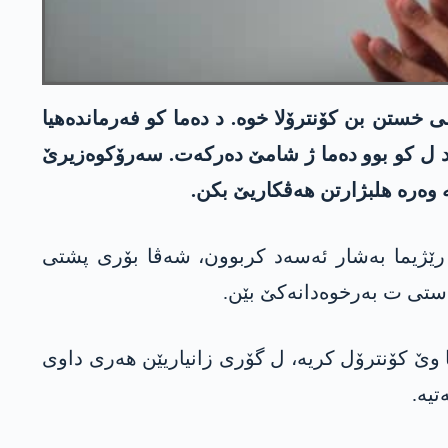
خستن بن کۆنترۆلا خوە. د دەما کو فەرماندەھیا
ەسەد ل کو بوو دەما ژ شامێ دەرکەت. سەرۆکوەزیرێ
 وەرە ھلبژارتن ھەڤکاریێ بکن.
ەراسیۆنەکێ ل دژی رێژیما بەشار ئەسەد کربوون، شەڤا بۆری پشتی
ستی ت بەرخوەدانەکێ بێن.
یا وێ کۆنترۆل کریە، ل گۆری زانیاریێن ھەری داوی
تیە.