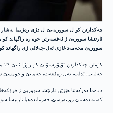
چەکدارێن کو ل سووریەیێ ل دژی رەژیما بەشار ئە
ئارتێشا سووریێ ژ ئەفسەرێن خوە رە راگھاند کو رێ
سووریێ محەمەد غازی ئەل-جەلالی ژی راگھاند کو ئە
کۆم
حەلەب، ئدلب، تەل رەفعەت، حەمایێ و حومسێ شاما
د دەما دەرکەتنا ھێزێن ئارتێشا سووریێ ژ فرۆکەخان
کەتنە دەستێ رویتەرسێ، فەرماندەھیا ئارتێشا سوور