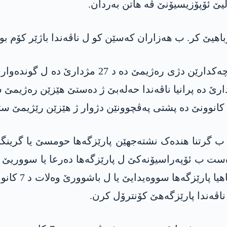
یێ ئۆپۆزیسیۆنێ ڤە ھاتن بەردان.
ھیێ کر. ب ھەزاران کەسێن کو ل ناڤەندا باژێر کۆم بو
پەڤچوون د ناڤبەرا ھێزێن رەژیما ئەسەد و کۆمێن
پێ کر. کۆمێن دژبەرێ رەژیمێ کو د 30 مژدارێ دە پرانیا ناڤەندا حەلەبێ ژ د
رتنا ھندەک نشتەجھێن پارێزگەھا حومسێ یا گرینگا س
کو د 6 کانوونا دویەم دە دەست ب ئۆپەراسیۆنەکێ ل پارێزگەھا دەرعا
ھێزێن رێژیمێ 
اڤەندا پارێزگەھێ کۆنترۆل کرن.