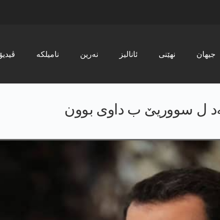
جیھان
نھێنی
ئانالیز
نەرین
نامیلکە
ڤیدیۆ