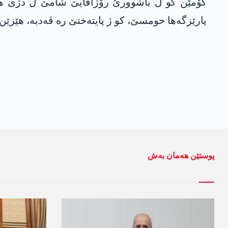
پارێزگەھا حومسێ، کو ژ پایتەختێ رە ڤەدبە، ھێزێن دژی رەژیمێ ناڤەندا
پوستێن ھەمان بەش