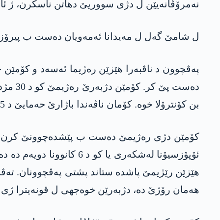
نەمرۆڤانەیێن ل دژی سووریێ دھاتن ناسکرن، ژ ئال
ل شامێ گەل ل مەیدانا ئەمەویان دەست ب پیرۆزبا
دەست 
بن کۆنترۆلا خوە. کۆمان ناڤەندا باژارێ حەمایێ د 5 کانوونێ دە پشتی پەڤچوونێن دژوار ژ ھێزێن رێژیمێ ستاندبوون.
کۆمێن دژی رەژیمێ دەست ب پێشدەچوونێ کرن ب گ
ئۆپۆزسیۆنا لەشکەری یا 
ھەمان رۆژێ دە، دژبەرێن خوەجھی ل قونەیترا ژی ن