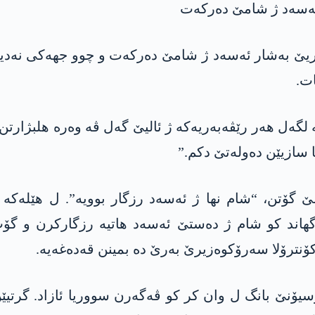
 ئەسەد ژ شامێ دەرکەت
یێ بەشار ئەسەد ژ شامێ دەرکەت و چوو جھەکی نەدی
ت.
ە لگەل ھەر رێڤەبەریەکە ژ ئالیێ گەل ڤە وەرە ھلبژارتن
ا سازیێن دەولەتێ دکم.”
ێ گۆتن، “شام نھا ژ ئەسەد رزگار بوویە”. ل ھێلەکە 
اگھاند کو شام ژ دەستێ ئەسەد ھاتیە رزگارکرن و گ
 کۆنترۆلا سەرۆکوەزیرێ بەرێ دە بمینن قەدەغەیە.
سیۆنێ بانگ ل وان کر کو ڤەگەرن سووریا ئازاد. گرتیێ