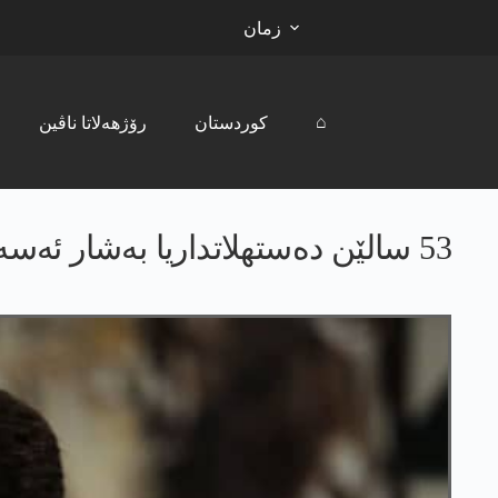
زمان
⌂
کوردستان
رۆژھەلاتا ناڤین
53 سالێن دەستھلاتداریا بەشار ئەسەد ل سووریێ ب داوی بوون