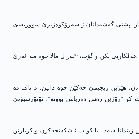
ار. پشتی گەشەدانان ژ سەرۆکوەزیرێ سووریەیێ
 ھەڤکاریێ بکن و گۆت، “ئەز ل مالا خوە مە، ئەزێ
دن، ھێزێن رێجیمێ چەکێن خوە دانین، د ناڤ دە
ۆت کو “رۆژێن رەش دەرباس بوونە”. ئۆپۆزسیۆنێ
ن زیندانا سەدنا یا کو ب ئیشکەنجەکرن و کریارێن