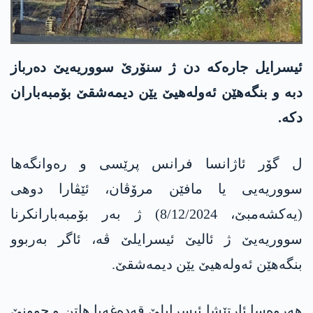
ئیسرایل جارەکە دن ژ سنۆرێ سووریەیێ دەرباز
دبە و بنگەھێن ئەولەھیێ یێن دیمەشقێ بۆمبەباران
دکە.
ل گۆر ئاژانسا فرانس پرێسی و رەوانگەھا
سووریەیی یا مافێن مرۆڤان، ئێڤارا دوھی
(یەکشەمبێ، 8/12/2024) ژ بەر بۆمبەبارانکرنا
سووریەیێ ژ ئالیێ ئیسرایلێ ڤە، ئاگر بەربوو
بنگەھێن ئەولەھیێ یێن دیمەشقێ.
ھەروەسا ئارتێشا ئیسرایلێ قەدەغەیا ھاتن و چوونێ