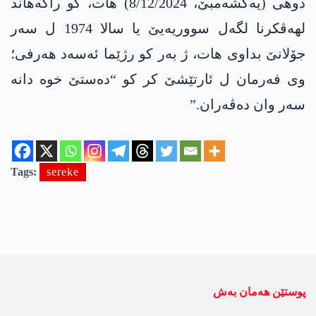
دوھی (یەکشەمبێ، 8/12/2024) ھات، کو راگەھاند
لھەڤکرنا لگەل سووریەیێ یا سالا 1974 ل سەر
جۆلانێ بداوی ھات، ژ بەر کو رژێما ئەسەد ھەرفی؛
وی فەرمان ل ئارتێشێ کر کو “دەستێ خوە دانە
سەر وان دەڤەران.”
Tags:
sereke
پوستێن ھەمان بەش