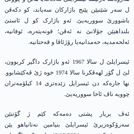
ل سەر شێنیێن پێنج باژارکان سەپاند، کو دکەڤن
باشوورێ سووریەیێ. ئەو باژارک کو ل ئاستێ
بلنداھیێن جۆلانێ نە ئەڤن؛ قونەیتەرە، ئوفانیە،
ئەلحەمدیە، حەمدانیەیا رۆژئاڤا و قەحتانیە.
ئیسرایلێ ل سالا 1967 ئەو باژارک داگیر کربوون،
لێ ل گۆر لھەڤکرنا سالا 1974 خوە ژێ ڤەکێشابوو.
نھا جارەکە دن ئیسرایل زێدەتری 14 کیلۆمەتران
چوویە ناڤ ئاخا سووریەیێ.
ئەڤ بریار پشتی دەمەکە کێم ژ گۆتنێن
سەرۆکوەزیرێ ئیسرایلێ بنیامین نەتانیاھو یێن