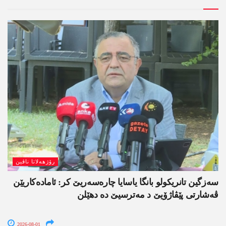
رۆژھەلاتا ناڤین
سەزگین تانریکولو بانگا یاسایا چارەسەریێ کر: ئامادەکاریێن
ڤەشارتی پێڤاژۆیێ د مەترسیێ دە دھێلن
2026-08-01