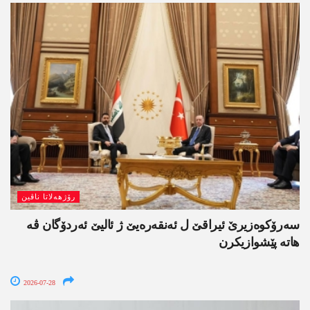
رۆژھەلاتا ناڤین
سەرۆکوەزیرێ ئیراقێ ل ئەنقەرەیێ ژ ئالیێ ئەردۆگان ڤە
ھاتە پێشوازیکرن
2026-07-28