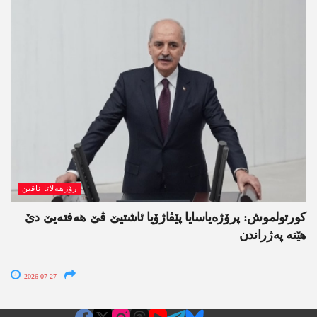
رۆژھەلاتا ناڤین
کورتولموش: پرۆژەیاسایا پێڤاژۆیا ئاشتیێ ڤێ ھەفتەیێ دێ
هێتە پەژراندن
2026-07-27