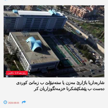
رۆژھەلاتا ناڤین
شارەداریا باژارێ مەزن یا ستەنبۆلێ ب زمانێ کوردی
دەست ب پێشکێشکرنا خزمەتگوزاریان کر
2026-08-01