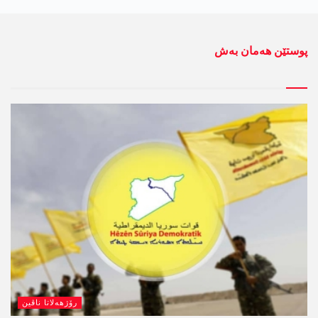
پوستێن ھەمان بەش
رۆژھەلاتا ناڤین