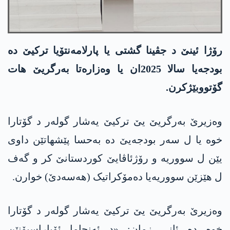
رۆژا ئینێ د جڤینا گشتی یا پارلامەنتۆیا ترکیێ دە
بودجەیا سالا 2025ان یا وەزارەتا به‌رگریێ هات
گۆتووبێژکرن.
وەزیرێ به‌رگریێ یێ تركیێ یه‌شار گولەر د گۆتارا
خوە یا ل سەر بودجەیێ دە بەحسا پێشهاتێن داوی
یێن ل سووریە و رۆژئاڤایێ کوردستانێ کر و گەف
ل هێزێن سووریەیا دەمۆکراتیک (هه‌سه‌دێ) خوارن.
وەزیرێ به‌رگریێ یێ تركیێ یه‌شار گولەر د گۆتارا
خوە دە ئانی زمان: «د ئەنجاما ئۆپاراسیۆنێن