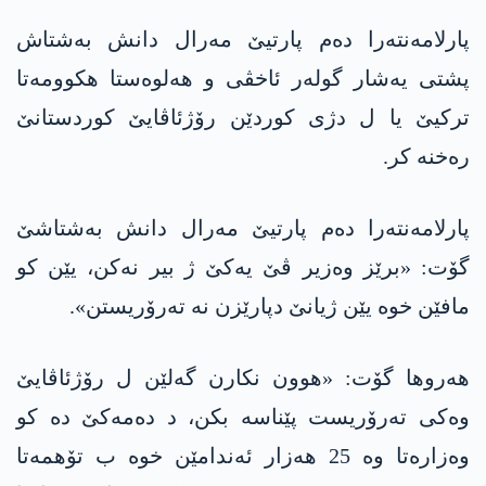
پارلامەنتەرا دەم پارتیێ مەرال دانش بەشتاش
پشتی یه‌شار گولەر ئاخڤی و هەلوەستا هکوومەتا
تركیێ یا ل دژی کوردێن رۆژئاڤایێ کوردستانێ
رەخنە کر.
پارلامەنتەرا دەم پارتیێ مەرال دانش بەشتاشێ
گۆت: «برێز وەزیر ڤێ یەکێ ژ بیر نەکن، یێن کو
مافێن خوە یێن ژیانێ دپارێزن نە تەرۆریستن».
هه‌روها گۆت: «هوون نکارن گەلێن ل رۆژئاڤایێ
وەکی تەرۆریست پێناسە بکن، د دەمەکێ دە کو
وەزارەتا وە 25 هەزار ئەندامێن خوە ب تۆهمەتا