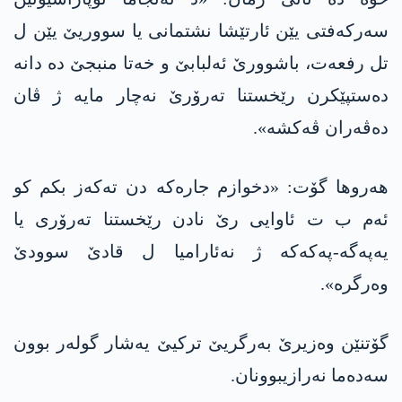
سەرکەفتی یێن ئارتێشا نشتمانی یا سووریێ یێن ل
تل رفعەت، باشوورێ ئەلبابێ و خەتا منبجێ دە دانە
دەستپێکرن رێخستنا تەرۆرێ نەچار مایە ژ ڤان
دەڤەران ڤەکشە».
هه‌روها گۆت: «دخوازم جارەکە دن تەکەز بکم کو
ئەم ب ت ئاوایی رێ نادن رێخستنا تەرۆری یا
یه‌په‌گه‌-په‌كه‌كه‌ ژ نەئارامیا ل قادێ سوودێ
وەرگرە».
گۆتنێن وەزیرێ به‌رگریێ تركیێ یه‌شار گولەر بوون
سەدەما نەرازیبوونان.