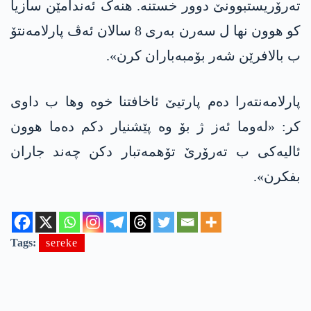
تەرۆریستبوونێ دوور خستنە. هنەک ئەندامێن سازیا
کو هوون نها ل سەرن بەری 8 سالان ئەڤ پارلامەنتۆ
ب بالافرێن شەر بۆمبەباران کرن».
پارلامەنتەرا دەم پارتیێ ئاخافتنا خوه‌ وها ب داوی
كر: «له‌وما ئەز ژ بۆ وە پێشنیار دکم دەما هوون
ئالیەکی ب تەرۆرێ تۆهمەتبار دکن چەند جاران
بفکرن».
Tags:
sereke