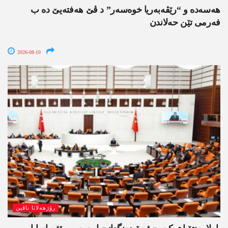
هەسەدە و “رێڤەبەریا خوەسەر” د ڤێ ھەفتەیێ دە ب
فەرمی تێن حەلاندن
2026-08-10
رۆژھەلاتا ناڤین