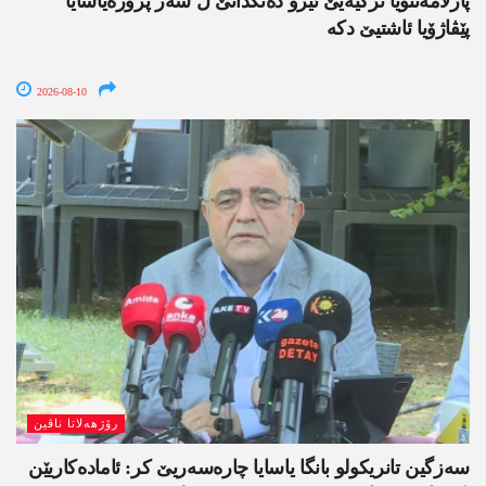
پارلامەنتۆیا ترکیەیێ ئیرۆ دەنگدانێ ل سەر پرۆژەیاسایا
پێڤاژۆیا ئاشتیێ دکە
2026-08-10
رۆژھەلاتا ناڤین
سەزگین تانریکولو بانگا یاسایا چارەسەریێ کر: ئامادەکاریێن