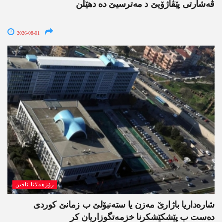
ڤەشارتی پێڤاژۆیێ د مەترسیێ دە دھێلن
2026-08-01
رۆژھەلاتا ناڤین
شارەداریا باژارێ مەزن یا ستەنبۆلێ ب زمانێ کوردی
دەست ب پێشکێشکرنا خزمەتگوزاریان کر