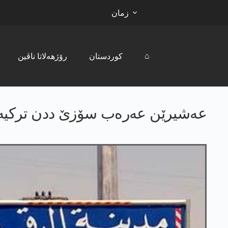
زمان
⌂
کوردستان
رۆژھەلاتا ناڤین
عه‌شیرێن عه‌ره‌ب سۆزێ ددن تركیه‌ی