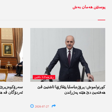
پوستێن ھەمان بەش
رۆژھەلاتا ناڤین
کورتولموش: پرۆژەیاسایا پێڤاژۆیا ئاشتیێ ڤێ
سەرۆکوەزیرێ ئی
ھەفتەیێ دێ هێتە پەژراندن
ئەردۆگان ڤە ھا
2026-07-27