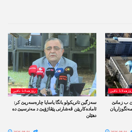
ۆژھەلاتا ناڤین
رۆژھەلاتا ناڤین
لێ ب زمانێ
سەزگین تانریکولو بانگا یاسایا چارەسەریێ کر:
تگوزاریان
ئامادەکاریێن ڤەشارتی پێڤاژۆیێ د مەترسیێ دە
دھێلن
2026-08-01
2026-08-01