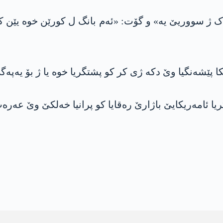
 ژ سووریێ یە» و گۆت: «ئەم بانگ ل کورێن خوە یێن کو
کا پێشەنگیا وێ دکە ژی کر کو پشتگریا خوە یا ژ بۆ یه‌په‌