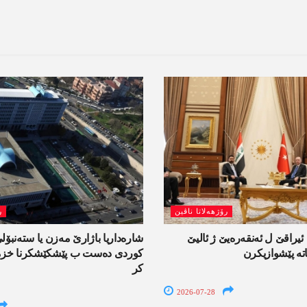
رۆژھەلاتا ناڤین
ر
راقێ ل ئەنقەرەیێ ژ ئالیێ
شارەداریا باژارێ مەزن یا ستەنبۆ
تە پێشوازیکرن
کوردی دەست ب پێشکێشکرنا خزمە
کر
2026-07-28