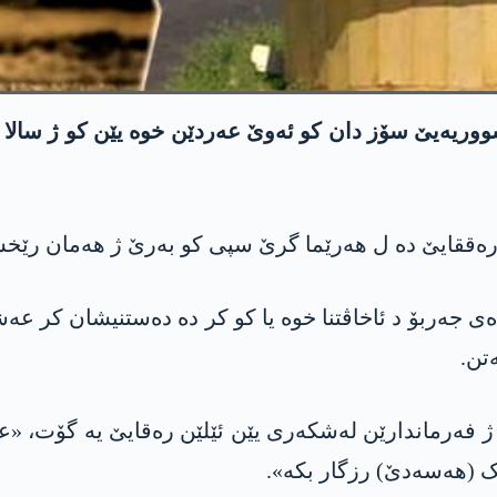
ێن رەققایێ دە ل هەرێما گرێ سپی کو بەرێ ژ هەمان رێخ
ەربۆ د ئاخاڤتنا خوە یا کو کر دە دەستنیشان کر عه‌ش
تن.
ژ فەرماندارێن لەشکەری یێن ئێلێن رەقایێ یه‌ گۆت، «
 (هه‌سه‌دێ) رزگار بکە».