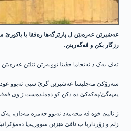
رزگار بکن و ڤەگەرینن.
ئەڤ یەک د ئەنجاما جڤینا نوونەرێن ئێلێن عه‌ره‌ب
سەرۆکێ مەجلیسا عه‌شیرێن گرێ سپی ئەبوو عودەی ج
یه‌په‌گێ/په‌كه‌كێ دە دكن كو دەملدەست ژ وی ڤەقە
ژ ئالیێ خوە ڤە محەمەد ئەبوو حەمزە مەدان، یەک 
زلم و زۆرداریا ب ناڤێ هێزێن سووریەیا دەمۆکراتیک