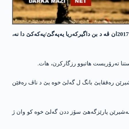
عه‌شیرێن عه‌ره‌بێن ل پارێزگەها رەققا یا باکورێ سووریەیێ سۆز دان کو ئەوێ عەردێن خوە یێن کو ژ سالا 2017ان ڤه‌ د بن داگیرکەریا یه‌په‌گێ/په‌كه‌كێ دا نە،
ستنا تەرۆریست هاتبوو رزگارکرن، هات.
یرێن رەققایێ بانگ ل گەلێ خوه‌ یێ د ناڤ رەفێن
عه‌شیرێن پارێزگەهێ سۆز ددن گەلێ خوە کو وان ژ