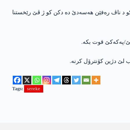
 د ناڤ رەفێن هه‌سه‌دێ دە دكن كو ژ ڤێ رێخستنا
گێ/په‌كه‌كێ قوت بکە.
Tags:
sereke