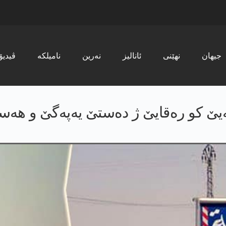
جیھان
نھێنی
ئانالیز
نەرین
نامیلکە
ڤیدیۆ
ێ کو رەقایێ ژ دەستێ یه‌په‌گێ و هه‌س