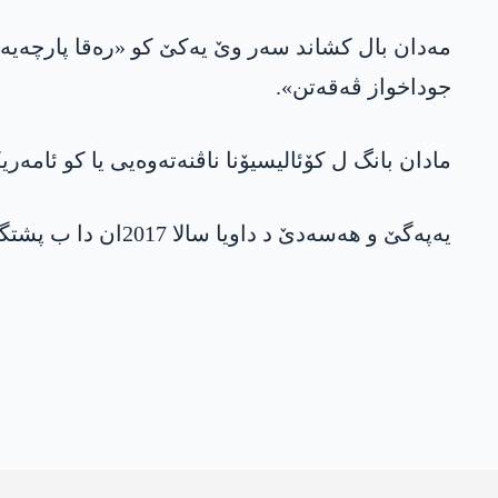
مەدان بال کشاند سەر وێ یەکێ کو «رەقا پارچەیەک
جوداخواز ڤەقەتن».
مادان بانگ ل کۆئالیسیۆنا ناڤنەتەوەیی یا کو ئامەری
یه‌په‌گێ و هه‌سه‌دێ د داویا سالا 2017ان دا ب پشتگریا ئامەریکایێ باژارێ رەقایا کو پرانیا خەلکێ وێ عه‌ره‌ب لێ دژین كۆنترۆل كرنه‌.