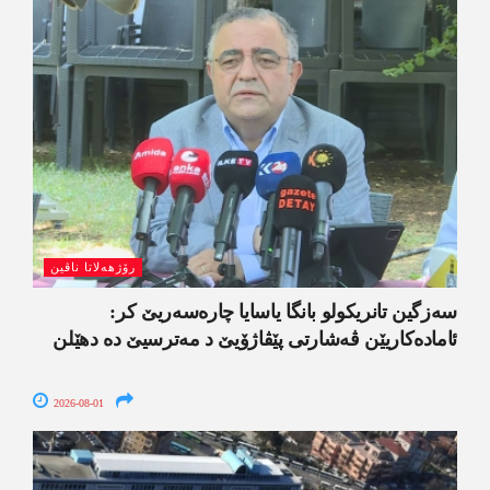
رۆژھەلاتا ناڤین
سەزگین تانریکولو بانگا یاسایا چارەسەریێ کر:
ئامادەکاریێن ڤەشارتی پێڤاژۆیێ د مەترسیێ دە دھێلن
2026-08-01