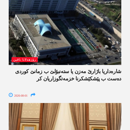
رۆژھەلاتا ناڤین
شارەداریا باژارێ مەزن یا ستەنبۆلێ ب زمانێ کوردی
دەست ب پێشکێشکرنا خزمەتگوزاریان کر
2026-08-01