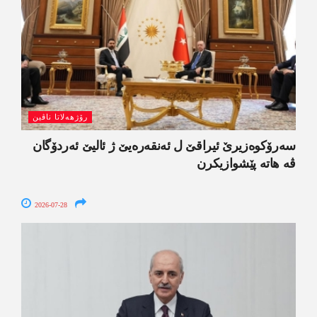
رۆژھەلاتا ناڤین
سەرۆکوەزیرێ ئیراقێ ل ئەنقەرەیێ ژ ئالیێ ئەردۆگان
ڤە ھاتە پێشوازیکرن
2026-07-28