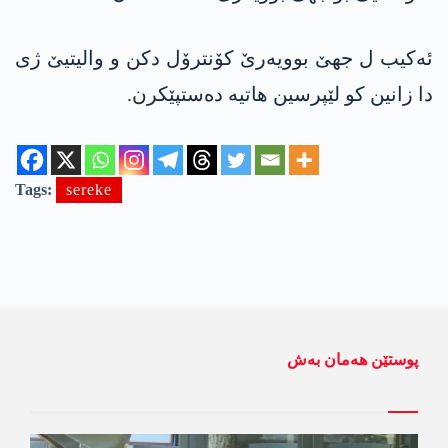
ئەکیب ل جهێ بوویەرێ کۆنترۆل دکن و والیتیێ ژی
دا زانین کو لێپرسین هاتیە دەستپێکرن.
Tags:
sereke
پوستێن ھەمان بەش