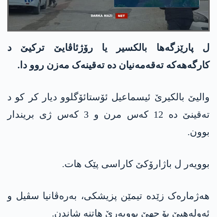
ل پارێزگه‌ها بالکسیر یا رۆژئاڤایێ ترکیێ د
کارگەهەکە تەقەمەنیان دە تەقینەک مەزن روو دا.
والیێ بالکیرێ ئیسماعیل ئۆستائۆگلوو دیار کر کو د
تەقینێ دە 12 کەس مرن و 3 کەس ژی بریندار
بوون.
بوویەر ل باژارۆکێ کاراسی پێک هات.
هەژمارەک زێدە تیمێن پزیشکی، بەرەڤانیا سڤیل و
ئەولەهیێ بۆ جهێ بوویەرێ هاتنە شاندن.