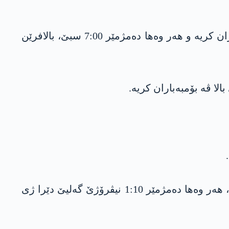
دەمژمێر 6:50 سپێدێ، بالافرێن شەر یێن ترکیەیێ کێریێ شێلازا یێ سەر ب ناحیەیا کانیماسێ ڤە بۆمبەباران کریە و هەر وەها دەمژمێر 7:00 سبێ، بالافرێن
دەمژمێر 10:50 سپێدێ، لەشکەرێ ترکیەیێ گەلیێ بێشیلێ یێ سەر ب ناحیەیا کانیماسێ بۆمبەباران کریە، هەر وەها دەمژمێر 1:10 نیڤرۆژێ گەلیێ دێرا ژی