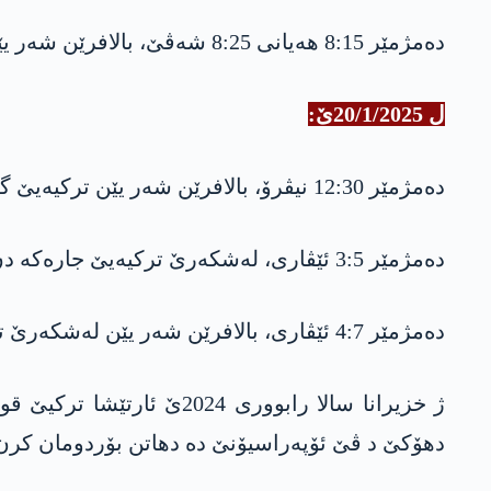
دەمژمێر 8:15 هەیانی 8:25 شەڤێ، بالافرێن شەر یێن ترکیەیێ دیسا گوندێ مژێ و گەلیێ شێرانە بۆمبەباران کرنە.
ل 20/1/2025ێ:
دەمژمێر 12:30 نیڤرۆ، بالافرێن شەر یێن ترکیەیێ گەلیێ بازێ جارەکە دن
دەمژمێر 3:5 ئێڤاری، لەشکەرێ ترکیەیێ جارەکە دن ئاقارێ گوندی مژێ بۆمبەباران کریە.
دەمژمێر 4:7 ئێڤاری، بالافرێن شەر یێن لەشکەرێ ترکیەیێ پشتا گوندێ گوهەرزێ بۆمبەباران کریە.
ژ خزیرانا سالا رابووری 4
دهۆكێ د ڤێ ئۆپه‌راسیۆنێ ده‌ دهاتن بۆردومان كرن