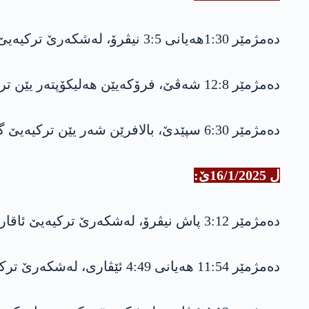
دەمژمێر 1:30هەیانی 3:5 نیڤرۆ، لەشکەرێ ترکیەیێ ئاقارێ گوندێ مژێ و کەڤنە مژێ یێن سەر ب دەڤەرا بەرێ گارێ ڤە بۆمبەباران کرنە.
دەمژمێر 12:8 شەڤێ، فرۆکەیێن هەلیکۆپتەر یێن ترکیەیێ پشتا گوندێ گوهەرزێ بۆمبەباران کریە.
دەمژمێر 6:30 سپێدێ، بالافرێن شەر یێن ترکیەیێ گەلیێ دێرا یێ سەر ب دەڤەرا بەرواری بالاڤە بۆمبەباران کریە.
ل 16/1/2025ێ:
دەمژمێر 3:12 پاش نیڤرۆ، لەشکەرێ ترکیەیێ ئاقارێ گوندێ مژێ، کەڤنە مژێ و سپیندارێ یێن سەر ب دەڤەرا بەرێ گارێ ڤە بۆمبەباران کرنە.
دەمژمێر 11:54 هەیانی 4:49 ئێڤاری، لەشکەرێ ترکیەیێ ئاقارێ گوندێ مژێ، کەڤنە مژێ، سپیندارێ و گرگاش بۆمبەباران کرنە.