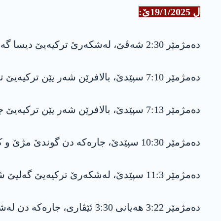
ل 19/1/2025ێ:
دەمژمێر 2:30 شەڤێ، لەشکەرێ ترکیەیێ دیسا گەلیێ بێشیلێ بۆمبەباران کریە.
دەمژمێر 7:10 سپێدێ، بالافرێن شەر یێن ترکیەیێ تونەلا پەکەکێ یا دکەڤە سەرێ چیایێ سوسیا ل رۆژهلاتێ ناحەیەیا چەمانکی بۆمبەباران کریە.
دەمژمێر 7:13 سپێدێ، بالافرێن شەر یێن ترکیەیێ جارەکە دن گوندێ مژێ بۆمبەبارن کریە.
دەمژمێر 10:30 سپێدێ، جارەکە دن گوندێ مژێ و کەڤنە مژێ ژ ئالیێ لەشکەرێ ترکیەیێ ڤە هاتنە بۆمبەبارانکرن.
دەمژمێر 11:3 سپێدێ، لەشکەرێ ترکیەیێ گەلیێ شێلازا یێ سەر ب دەڤەرا بەرواری بالا ڤە بۆمبەباران کریە.
دەمژمێر 3:22 هەیانی 3:30 ئێڤاری، جارەکە دن لەشکەرێ ترکیەیێ گوندێ گرگاش، مژێ و گەلیێ شێرانە بۆمبەباران کرنە.