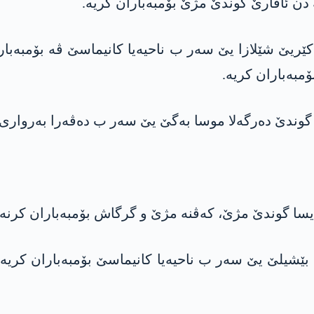
مبەباران کریە.