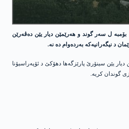
 بۆمبه‌ ل سه‌ر گوند و هه‌رێمێن دیار یێن ده‌ڤه‌رێن
 د نیگه‌رانیه‌كه‌ به‌رده‌وام ده‌ نه‌.
 ژ 12 چله‌یا ئیسال 2025ێ ڤه‌، گەلەک گوند و گه‌لیێن دیار یێن سینۆرێ پارێزگه‌ها دهۆكێ د ئۆپه‌راسیۆنا
ێزی گوندان كریه‌.