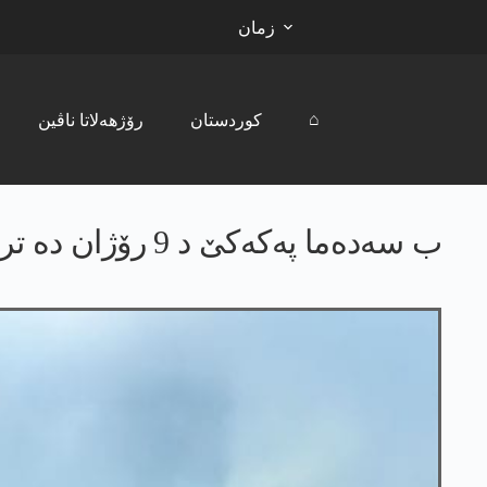
زمان
⌂
کوردستان
رۆژھەلاتا ناڤین
ب سه‌ده‌ما په‌كه‌كێ د 9 رۆژان ده‌ تركیێ ب سەدان بۆمبه‌ ل گوندێن دهۆكێ دانه‌