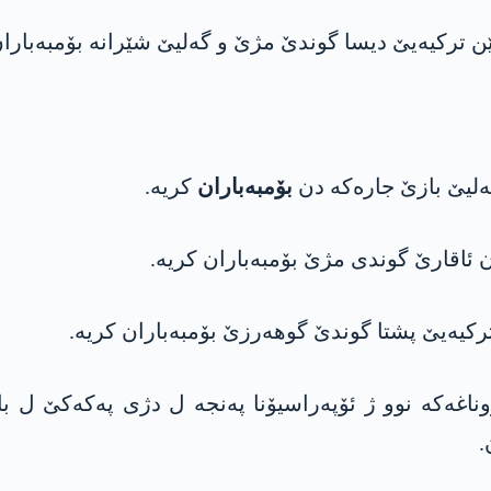
بۆمبەباران
کریە.
202ێ ئارتێشا تركیێ قووناغه‌كه‌ نوو ژ ئۆپه‌راسیۆنا په‌نجه‌ ل دژی 
.