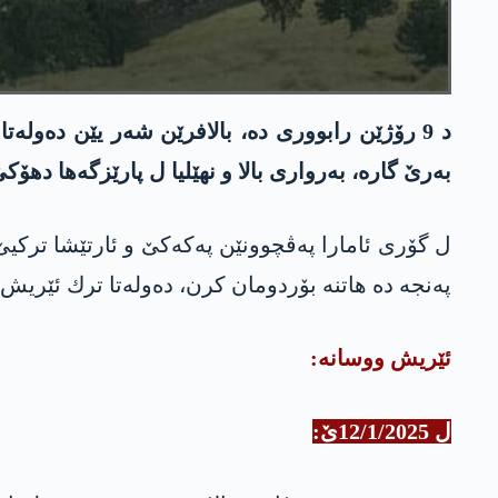
د 9 رۆژێن رابووری ده‌، بالافرێن شه‌ر یێن ده‌وله
به‌رێ گاره‌، به‌رواری بالا و نهێلیا ل پارێزگه‌ها دهۆكێ
په‌نجه‌ ده‌ هاتنه‌ بۆردومان كرن، ده‌وله‌تا ترك ئێریش
ئێریش ووسانە
:
ل 12/1/2025ێ: