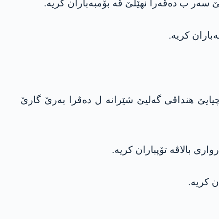
یندارێ و چیایێ هنداڤی گەلیێ شێرانە ل دەڤرا بەرێ گارێ