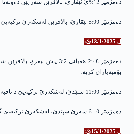
دەمژمێر 5:12ێ ئێڤاری، بالافرێن شەر یێن دەولەتا ترکیەیێ گەلیێ قەچۆ یێ دکەڤە پشتا گوندێ گوهەرزێ یێ سەر ب دەڤەرا نهێلێ ڤە بۆمبەباران کریە.
دەمژمێر 5:00 ئێڤارێ، بالافرێن لەشکەرێ ترکیەیێ دەردۆرا گوندێ بێبادێ یێ سەر ب ناحیەیا چەمانکێ بۆمبەباران کریە.
ل 13/1/2025ێ:
دەمژمێر 2:48 هەیانی 3:2 پا
بۆمبەباران کریە.
دەمژمێر 11:00 سپێدێ، لەشکەرێ ترکیەیێ د ناڤبەرا گولیێ بێشیلێ و گەلی کورتکێ یێن سەر ب دەڤەرا بەرواری بالاڤە تۆپباران کریە.
دەمژمێر 6:10 سەرێ سپێدێ، لەشکەرێ ترکیەیێ گەلیێ بازێ یێ سەر ب دەڤەرا بەرواری بالا ڤە بۆمبەباران کریە.
ل 15/1/2025ێ: