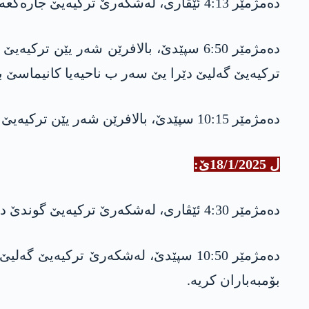
دەمژمێر 4:13 ئێڤاری، لەشکەرێ ترکیەیێ جارەکعە دن ئاقارێ گوندێ مژێ بۆمبەباران کریە.
ترکیەیێ گەلیێ دێرا یێ سەر ب ناحیەیا کانیماسێ بۆ
دەمژمێر 10:15 سپێدێ، بالافرێن شەر یێن ترکیەیێ گوندێ دەرگەلا موسا بەگێ یێ سەر ب دەڤەرا بەرواری بالا ڤە بۆمبەباران کریە.
ل 18/1/2025ێ:
دەمژمێر 4:30 ئێڤاری، لەشکەرێ ترکیەیێ گوندێ دیسا گوندێ مژێ، کەڤنە مژێ و گرگاش بۆمبەباران کرنە.
بۆمبەباران کریە.