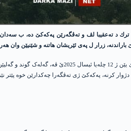
‌تا ترك د ته‌عقیبا لڤ و ته‌ڤگه‌رێن په‌كه‌كێ ده‌، ب سەدان
 باراندنه‌، زرار ل په‌ی ئێریشان هاتنه‌ و شێنیێن وان هه‌رێمان
ل گۆری ئامارا په‌ڤچوونێن په‌كه‌كێ و ئارتێشا تركیێ یێن
 دژوار كرنه‌، په‌كه‌كێ ژی ته‌ڤگه‌را چه‌كدارێن خوه‌ پێتر ن