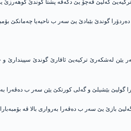
ش نیڤرۆ، بالافرێن شەر یێن لەشکەرێ ترکیەیێ ئاقارێ گوندێ سپ