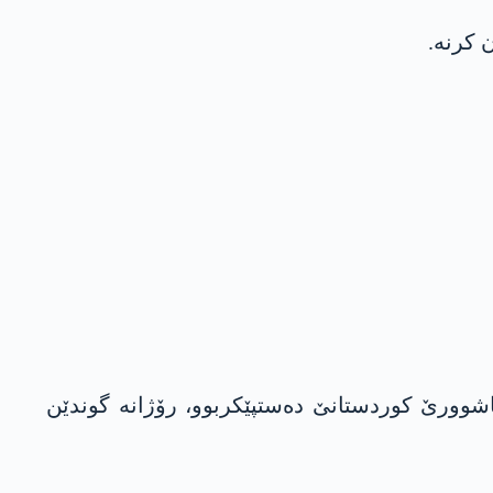
په‌كه‌كێ ل باشوورێ كوردستانێ ده‌ستپێكربوو، رۆژانه‌ گوندێن