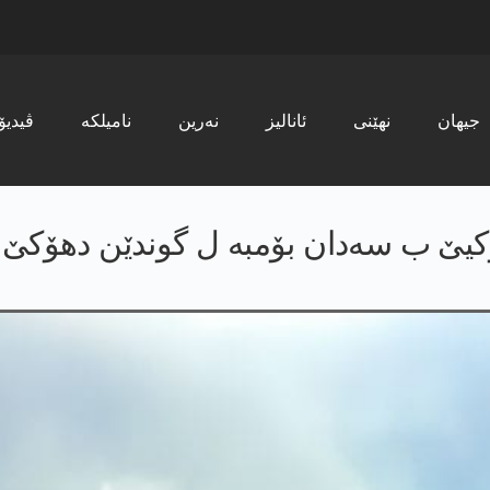
جیھان
نھێنی
ئانالیز
نەرین
نامیلکە
ڤیدیۆ