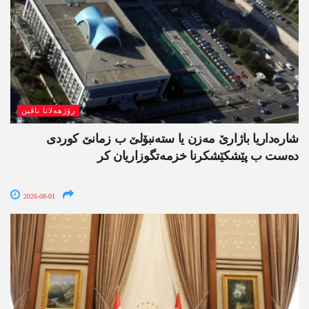
رۆژھەلاتا ناڤین
شارەداریا باژارێ مەزن یا ستەنبۆلێ ب زمانێ کوردی
دەست ب پێشکێشکرنا خزمەتگوزاریان کر
2026-08-01