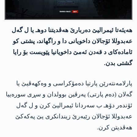
هه‌یئه‌تا ئیمرالیێ ده‌ربارێ هه‌ڤدیتنا دوهـ یا ل گه‌ل
عه‌بدوللا ئۆجالان داخویانی دا و راگهاند، پشتی كو
ئاماده‌كای د قه‌دن ئه‌مێ داخویانیا پێویست بۆ رایا
گشتی بدن.
پارلامەنتەرێن پارتیا دەمۆکراسی و وەکهەڤیێ یا
گەلان (دەم پارتی) پەرڤین بوولدان و سڕی سورەییا
ئۆندەر دۆهـ ب سه‌ردانا ئیمرالیێ كرن و ل گه‌ل
عه‌بدوللا ئۆجالان رێبه‌رێ زیندانكری یێ په‌كه‌كێ
هەڤدیتن کرن.