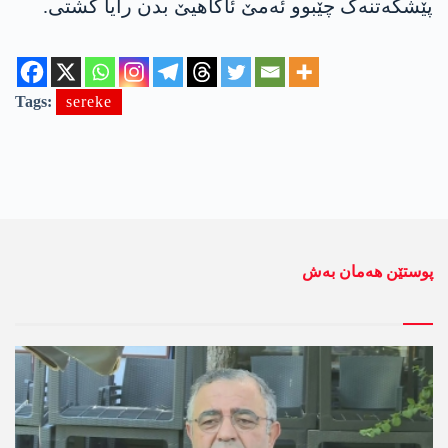
پێشکەتنەک چێبوو ئەمێ ئاگاهیێ بدن رایا گشتی.
Tags:
sereke
پوستێن ھەمان بەش