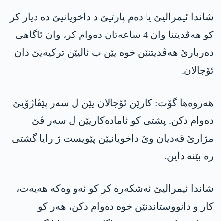
شاندا ئیمرالیێ یا دەم پارتیێ د داخویانیێ ده‌ دیار كر
كو هه‌ڤدیتنا وان 4 ساعه‌تان ده‌وام كر، وان ئاگاهی
ده‌ربارێ هه‌ڤدیتنێن خوه‌ یێن ب ئالیێن تركیه‌یێ دان
ئۆجالان.
هه‌روه‌ها گۆت: کارێن ئۆجالان یێن ل سەر پێڤاژۆیێ
دەوام دکن. پشتی کو ئامادەکاریێن ل سەر ڤێ
مژارێ قەدیان وێ داخویانیێن پێویست ژ رایا گشتی
رە بێنە داین.
شاندا ئیمرالیێ ئه‌شكه‌ره‌ كر كو ئه‌و وه‌كه‌ هەیەت،
کار و دانووستاندنێن خوە دەوام دکن، هەر کو