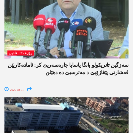
رۆژھەلاتا ناڤین
سەزگین تانریکولو بانگا یاسایا چارەسەریێ کر: ئامادەکاریێن
ڤەشارتی پێڤاژۆیێ د مەترسیێ دە دھێلن
2026-08-01