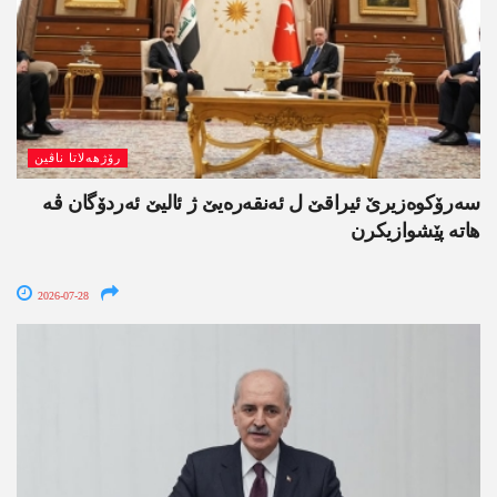
رۆژھەلاتا ناڤین
سەرۆکوەزیرێ ئیراقێ ل ئەنقەرەیێ ژ ئالیێ ئەردۆگان ڤە
ھاتە پێشوازیکرن
2026-07-28