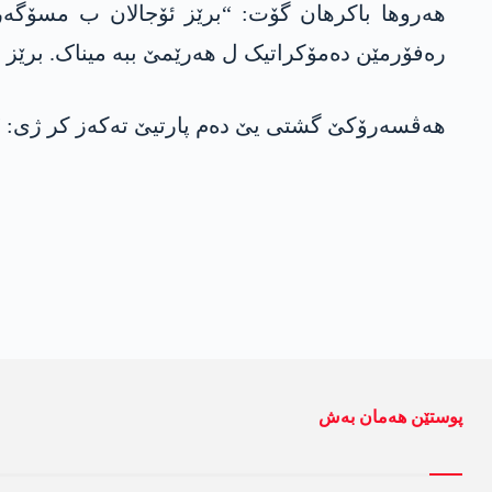
ھەروھا باکرھان گۆت: “برێز ئۆجالان ب مسۆگەرک
رەفۆرمێن دەمۆکراتیک ل ھەرێمێ ببە میناک. برێز ئ
ھەڤسەرۆکێ گشتی یێ دەم پارتیێ تەکەز کر ژی: “ک
پوستێن ھەمان بەش