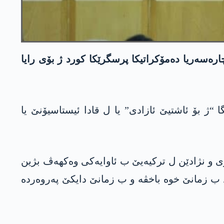
ەسەریا دەمۆکراتیکا پرسگرێکا کورد ژ بۆی رایا
“ژ بۆ ئاشتیێ ئازادی” یا ل قادا ئیستاسیۆنێ یا
ەری و نژادێن ل ترکیەیێ ب ئاوایەکی وەکھەڤ بژین
زاد ب زمانێ خوە باخڤە و ب زمانێ دایکێ پەروەردە