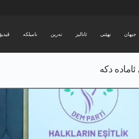
جیھان
نھێنی
ئانالیز
نەرین
نامیلکە
ڤیدیۆ
ئامادە دکە