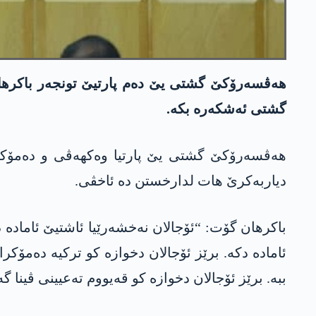
ھەڤسەرۆکێ گشتی یێ دەم پارتیێ تونجەر باکرھان 
گشتی ئەشکەرە بکە.
ھەڤسەرۆکێ گشتی یێ پارتیا وەکھەڤی و دەمۆکراسیێ
دیاربەکرێ ھات لدارخستن دە ئاخڤی.
باکرھان گۆت: “ئۆجالان نەخشەرێیا ئاشتیێ ئامادە 
ئامادە دکە. برێز ئۆجالان دخوازە کو ترکیە دەمۆکر
ببە. برێز ئۆجالان دخوازە کو قەیووم تەعیینی ڤینا 