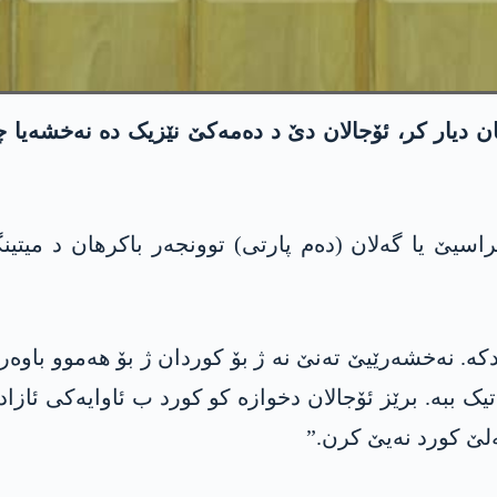
دیار کر، ئۆجالان دێ د دەمەکێ نێزیک دە نەخشەیا چار
 یا گەلان (دەم پارتی) توونجەر باکرھان د میتینگا 
دکە. نەخشەرێیێ تەنێ نە ژ بۆ کوردان ژ بۆ ھەموو باو
اتیک ببە. برێز ئۆجالان دخوازە کو کورد ب ئاوایەکی ئا
گەلێ کورد نەیێ کرن.”