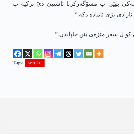
اتەکی بھێز. ب مسۆگەرکرنا ئاشتیێ دێ ترکیە ب
ازادی بژی ئامادە دکە.”
کو ل سەر مێزەی بێن خاپاندن.”
Tags:
sereke