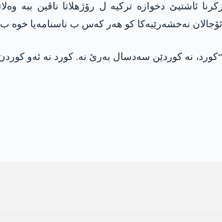
رنا ئاشتیێ دخوازە ترکیە ل رۆژھلاتا ناڤین ببە وەل
ۆجالان نەخشەرێیەکا کو ھەر کەس ب ناسنامەیا خوە ب ئ
ورد، نە کوردێن سەدسال بەرێ نە. کورد نە ئەو کوردن 