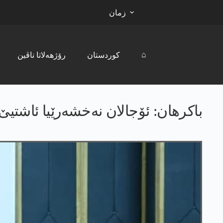
زمان
⌂
کوردستان
رۆژھەلاتا ناڤین
باکرھان: ئۆجالان نەخشەرێیا ئاشتیێ 