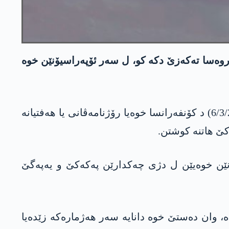
 دە رادگەھینە. ھەروەسا تەکەزێ دکە کو، ل سەر ئۆپەراسیۆنێن خوە
بەرپرسێ راگەھاندن و پەیوەندیان یێ وەزارەتا بەرگریێیا ترکیەیێ زەکی ئاکتورک ئیرۆ (پێنجشەمبێ، 6/3/2025) د کۆنفەرانسا خوەیا رۆژنامەڤانی یا ھەفتیانە
ۆنێن خوەیێن ل دژی چەکدارێن پەکەکێ و یەپەگێ
ە، وان دەستێ خوە دانایە سەر ھەژمارەکە زێدەیا