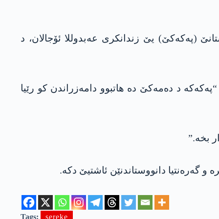
تیا کارکەرێن کوردستانێ (پەکەکێ) یێ زندانکری عەبدوللا ئۆجالان، د
پەکەکە د دەمەکێ دە ھاتبوو دامەزراندن کو رێیا
ر بخە.”
 و گەرەنتیا دانووستاندنێن ئاشتیێ دکە.
Tags:
sereke