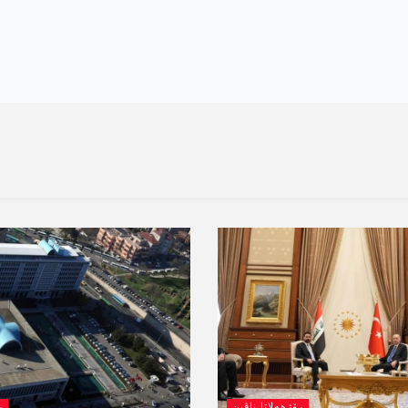
رۆژھەلاتا ناڤین
ر