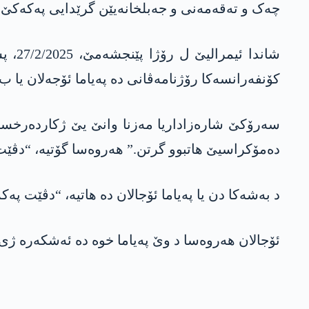
چەک و تەقەمەنی و جەبلخانەیێن گرێدایی پەکەکێ.
شاند
کۆنفەرانسەکا رۆژنامەڤانی دە پەیاما ئۆجەلان یا ب
سەرۆکێ شارەزاداریا مەزنا وانێ یێ ژکاردەرخستی 
دەمۆکراسیێ ھاتبوو گرتن.” ھەروەسا گۆتیە، “دڤێ
د بەشەکا دن یا پەیاما ئۆجالان دە ھاتیە، “دڤێت پە
ئۆجالان ھەروەسا د وێ پەیاما خوە دە ئەشکەرە ژی ک