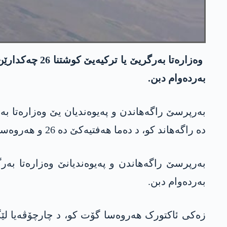
وەزارەتا بەر
بەردەوام دبن.
دە راگەھاند کو، د دەما ھەفتیەکێ دە 26 و ھەروەسا ژ مەھا یەکێ یا ئیسال ھەتا نھا ژی 478 چەکدارێن پەکەکێ ھاتنە کوشتن.
بەرپرسێ راگەھاندن و پەیوەندیانێ وەزارەتا بە
بەردەوام دبن.
زەکی ئاکتورک ھەروەسا گۆت کو، د چارچۆڤەیا لێگە