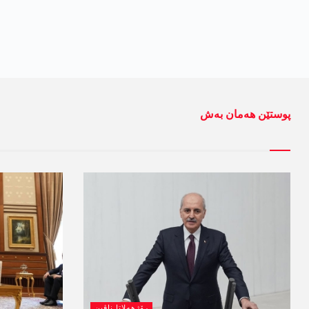
پوستێن ھەمان بەش
رۆژھەلاتا ناڤین