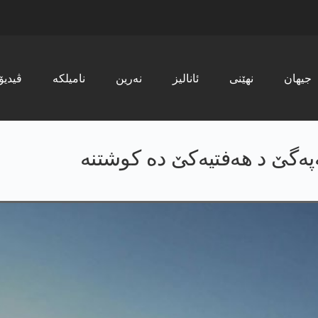
جیھان
نھێنی
ئانالیز
نەرین
نامیلکە
ڤیدیۆ