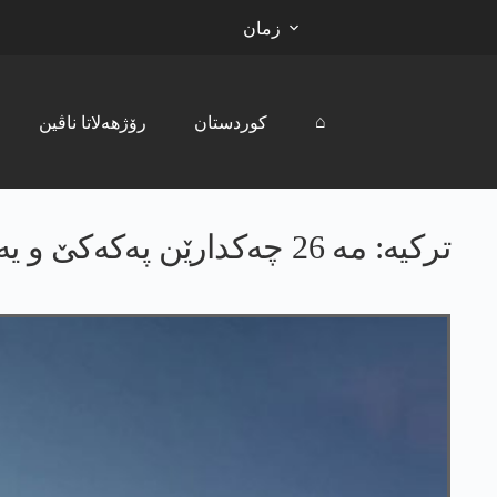
زمان
⌂
کوردستان
رۆژھەلاتا ناڤین
ترکیە: مە 26 چەکدارێن پەکەکێ و یەپەگێ د ھەفتیەکێ دە کوشتنە