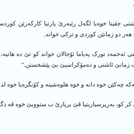
ا ئیمرالیێ ل رۆژا پێنجشەمێ، 27/2/2025، پشتی جڤینا خوەیا لگەل رێبەرێ پار
 ھەر دو زمانێن کوردی و ترکی خواند.
ئەحمەد تورک پەیاما ئۆجالان خواند کو تێ دە ھاتیە، “
ت زمانێ ئاشتی و دەمۆکراسیێ بێ پێشخستن.”
کەکە چەکێن خوە دانە و خوە ھلوەشینە و کۆنگرەیا خوە لدا
ر کو، بەرپرسیاریتیا ڤێ بریارێ ب ستوویێ خوە ڤە دگرە