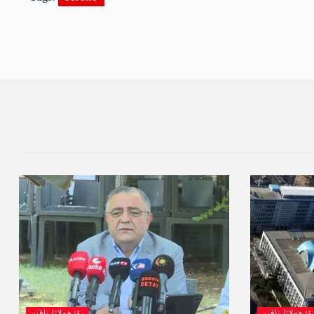
ۆژھەلاتا ناڤین
رۆژھەلاتا ناڤین