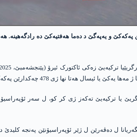
گریێ یا ترکیەیێ کوشتنا 26 چەکدارێن پەکەکێ و یەپەگێ د دەما ھەفتیەکێ
رگریێ یا ترکیەیێ تەکەز ژی کر کو، ل سەر ئۆپەراسی
ریانا ل دەڤەرێن ل ژێر ئۆپەراسیۆنێن پەنجە کلیدێ د