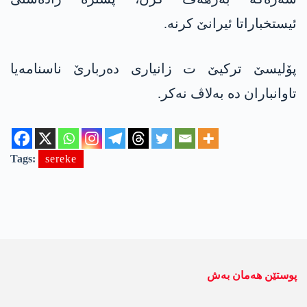
ئیستخباراتا ئیرانێ کرنە.
پۆلیسێ ترکیێ ت زانیاری دەربارێ ناسنامەیا
تاوانباران دە بەلاڤ نەکر.
Tags:
sereke
پوستێن ھەمان بەش