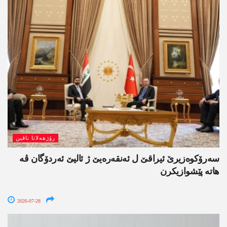
رۆژھەلاتا ناڤین
سەرۆکوەزیرێ ئیراقێ ل ئەنقەرەیێ ژ ئالیێ ئەردۆگان ڤە
ھاتە پێشوازیکرن
2026-07-28