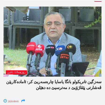
رۆژھەلاتا ناڤین
سەزگین تانریکولو بانگا یاسایا چارەسەریێ کر: ئامادەکاریێن
ڤەشارتی پێڤاژۆیێ د مەترسیێ دە دھێلن
2026-08-01