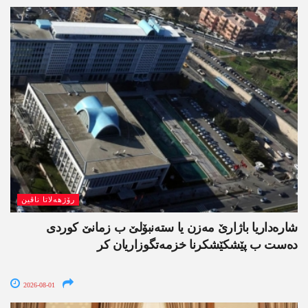
رۆژھەلاتا ناڤین
شارەداریا باژارێ مەزن یا ستەنبۆلێ ب زمانێ کوردی
دەست ب پێشکێشکرنا خزمەتگوزاریان کر
2026-08-01