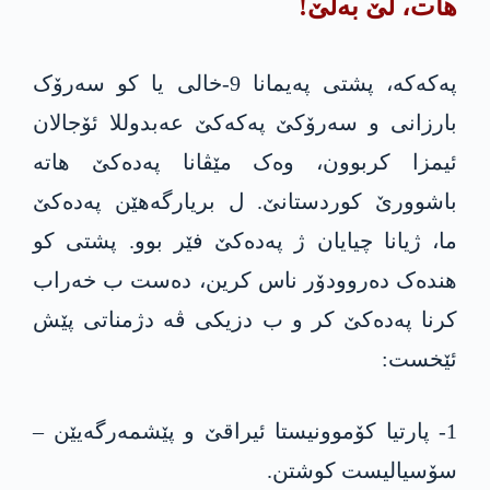
هات، لێ بەلێ!
په‌كه‌كه‌، پشتی پەیمانا 9-خالی یا کو سەرۆک
بارزانی و سەرۆکێ په‌كه‌كێ عه‌بدوللا ئۆجالان
ئیمزا کربوون، وەک مێڤانا په‌ده‌كێ هاته‌
باشوورێ کوردستانێ. ل بریارگەهێن په‌ده‌كێ
ما، ژیانا چیایان ژ په‌ده‌كێ فێر بوو. پشتی کو
هندەک دەروودۆر ناس کرین، دەست ب خەراب
کرنا په‌ده‌كێ کر و ب دزیکی ڤە دژمناتی پێش
ئێخست:
1- پارتیا کۆموونیستا ئیراقێ و پێشمەرگەیێن –
سۆسیالیست کوشتن.