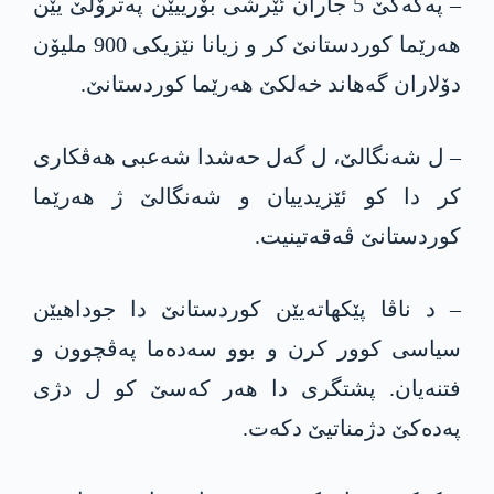
– په‌كه‌كێ 5 جاران ئێرشی بۆرییێن پەترۆلێ یێن
هەرێما کوردستانێ کر و زیانا نێزیکی 900 ملیۆن
دۆلاران گه‌هاند خەلکێ هەرێما کوردستانێ.
– ل شەنگالێ، ل گه‌ل حه‌شدا شه‌عبی هەڤکاری
کر دا کو ئێزیدییان و شەنگالێ ژ هەرێما
کوردستانێ ڤەقەتینیت.
– د ناڤا پێكهاته‌یێن کوردستانێ دا جوداهیێن
سیاسی کوور كرن و بوو سەدەما پەڤچوون و
فتنەیان. پشتگری دا هەر کەسێ کو ل دژی
په‌ده‌كێ دژمناتیێ دكه‌ت.