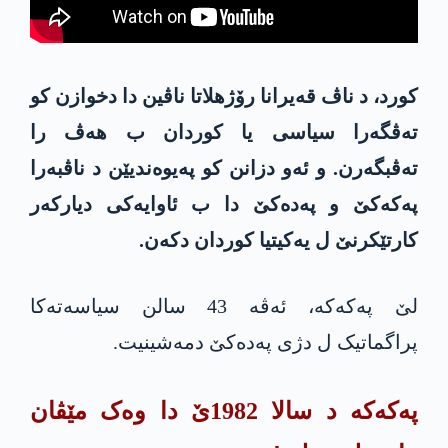
کورد، د ناڤ قەیرانا رۆژهلاتا ناڤین دا دخوازن کو
تەڤگەرا سیاسی یا کوردان ب هەڤ را
تەڤبگەرن. و ئەو دزانن کو په‌یوه‌ندیێن د ناڤبەرا
په‌كه‌كێ و په‌ده‌كێ دا ب ئاوایەکی دیارکەر
كارتێكرنێ ل یەکیتیا کوردان دکه‌ن.
لێ په‌كه‌كە، ئەڤه‌ 43 سالن سیاسەتەکا
پراگماتیک ل دژی په‌ده‌كێ دمەشینیت.
په‌كه‌كە د سالا 1982ێ دا وەک مێڤان