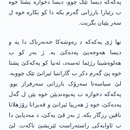
په‌كه‌كە دیسا تێک چوو، دیسا دخوازە پشتا خوە
ب رێبازا بارزانی گه‌رم بكه‌ دا كو بکارە خوە ل
سەر پێیان بگریت.
نها ژی په‌كه‌كە د رەوشەکا خەتەرناک دا یە و
دیسا هەوجەیێ په‌ده‌كێ یە. ژ بەر کو ب
هه‌لوەشینا رژێما ئەسەد، ئه‌نیا کو په‌كه‌كێ پشتا
خوە پێ گه‌رم دكر ب گارانتیا ئیرانێ تێک چوویە.
لێ سیاسەتا سەرۆک بارزانی سەرفراز بوو.
په‌كه‌كە دخوازە ب په‌یوه‌ندیێن خوە یێن ل گه‌ل
په‌ده‌كێ، خوە ژ هەرییا ئیرانێ و قەیرانا رۆژهلاتا
ناڤین رزگار بکە. ژ بەر ڤێ یەکێ، د مەدیایێ دا
ب ئاوایەکی راستەراست ئێریشێ ناکەت. لێ