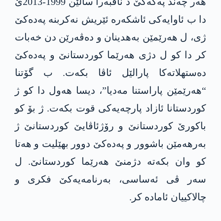
هەر چەند‌ په‌كه‌كێ د ناڤبەرا سالێن 1999-2013ێ
دا ب ئاوایەکی ئاشکەرە ئێریش نەکربنه‌ په‌ده‌كێ
ژی، ل هەرێمێن بەهدینان و دەڤەرێن دن خەبات
کر دا کو ل دژی هەرێما کوردستانێ و په‌ده‌كێ
دەستهلاتەکا پارالێل ئاڤا بکەت. ب گۆتنا
“هه‌رێمێن پاراستنا مەدیا”، دیسا هەول دا کو ژ
کوردستانا ئازاد پارچەیه‌کی قوت بکەت. ژ بۆ کو
باکورێ کوردستانێ و رۆژئاڤایێ كوردستانێ ژ
بەرهەمێن باشوور و په‌ده‌كێ دوور بهێلیت و هەتا
كو وان بکەته‌ دژمنێ هەرێما کوردستانێ. ل
سەر ڤی ئەساسی، بەرنامەیەکێ فکری و
چالاکییان ئامادە کر.