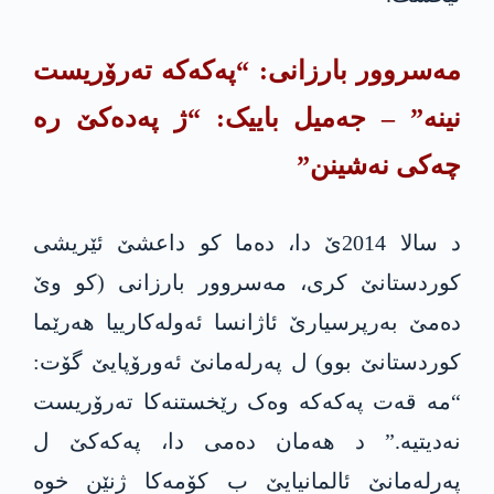
مەسروور بارزانی: “په‌كه‌كە تەرۆریست
نینە” – جەمیل باییک: “ژ په‌ده‌كێ رە
چەکی نەشینن”
د سالا 2014ێ دا، دەما کو داعشێ ئێریشی
کوردستانێ کری، مەسروور بارزانی (کو وێ
دەمێ بەرپرسیارێ ئاژانسا ئەولەکارییا هەرێما
کوردستانێ بوو) ل په‌رله‌مانێ ئەورۆپایێ گۆت:
“مە قەت په‌كه‌كە وەک رێخستنەکا تەرۆریست
نەدیتیه‌.” د هەمان دەمی دا، په‌كه‌كێ ل
په‌رله‌مانێ ئالمانیایێ ب کۆمەکا ژنێن خوە