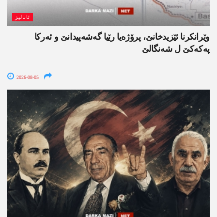
ئانالیز
وێرانکرنا ئێزیدخانێ، پرۆژەیا رێیا گەشەپیدانێ و ئەرکا
پەکەکێ ل شەنگالێ
2026-08-05