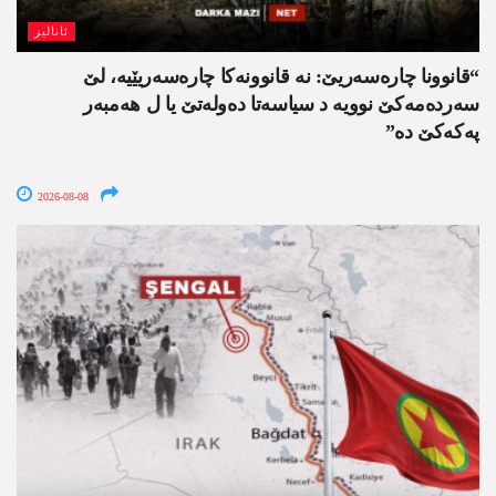
ئانالیز
“قانوونا چارەسەریێ: نە قانوونەکا چارەسەریێیە، لێ
سەردەمەکێ نوویە د سیاسەتا دەولەتێ یا ل ھەمبەر
پەکەکێ دە”
2026-08-08