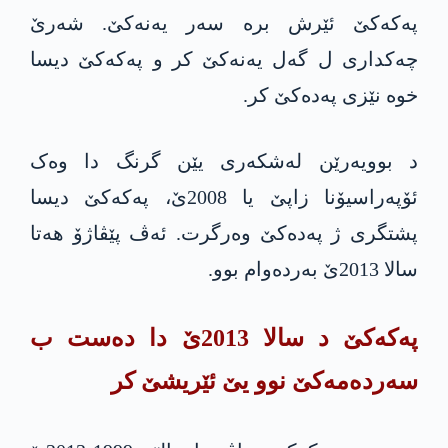
په‌كه‌كێ ئێرش بره‌ سەر یه‌نه‌كێ. شەرێ
چەکداری ل گه‌ل یه‌نه‌كێ کر و په‌كه‌كێ دیسا
خوە نێزی په‌ده‌كێ کر.
د بوویەرێن لەشکەری یێن گرنگ دا وەک
ئۆپەراسیۆنا زاپێ یا 2008ێ، په‌كه‌كێ دیسا
پشتگری ژ په‌ده‌كێ وه‌رگرت. ئەڤ پێڤاژۆ هەتا
سالا 2013ێ به‌رده‌وام بوو.
په‌كه‌كێ د سالا 2013ێ دا دەست ب
سەردەمەکێ نوو یێ ئێریشێ کر