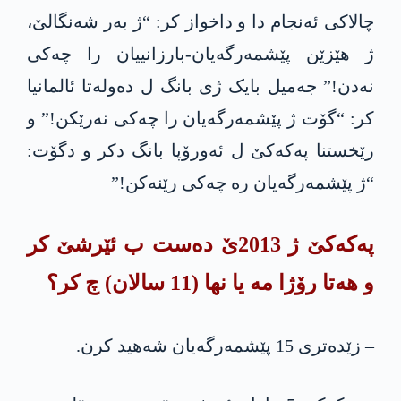
چالاکی ئه‌نجام دا و داخواز کر: “ژ بەر شەنگالێ،
ژ هێزێن پێشمەرگەیان-بارزانییان را چەکی
نەدن!” جەمیل بایک ژی بانگ ل دەولەتا ئالمانیا
کر: “گۆت ژ پێشمەرگەیان را چەکی نەرێکن!” و
رێخستنا په‌كه‌كێ ل ئەورۆپا بانگ دکر و دگۆت:
“ژ پێشمەرگەیان رە چەکی رێنەکن!”
په‌كه‌كێ ژ 2013ێ دەست ب ئێرشێ کر
و هەتا رۆژا مە یا نها (11 سالان) چ کر؟
– زێدەتری 15 پێشمەرگەیان شەهید کرن.