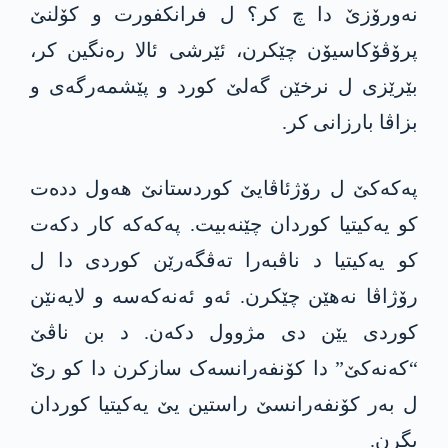
نەورۆزێ دا چ کر؟ ل فرانکفورت و کۆلنێ
پرۆڤۆکاسیۆن چێکرن، ئێرشی ئالا رەنگین کر،
بێرێزی ل نرخێن گەلێ کورد و پێشمەرگەی و
بزاڤا بارزانی کر.
په‌كه‌كێ ل رۆژئاڤایێ کوردستانێ هەول ددەت
کو یەکیتیا کوردان چێنەبیت. په‌كه‌كە كار دكه‌ت
کو یەکیتیا د ناڤبەرا تەڤگەرێن کوردی دا ل
رۆژاڤا نه‌هێن چێكرن. ئەو ئه‌نه‌كه‌سه‌ و لایەنێن
کوردی یێن دی مژوول دکه‌ن. د بن ناڤێ
“كه‌نه‌كێ” دا کۆنفەرانسەک سازكرن دا کو رێ
ل بەر کۆنفەرانسێ راستین یێ یەکیتیا کوردان
بگرن.