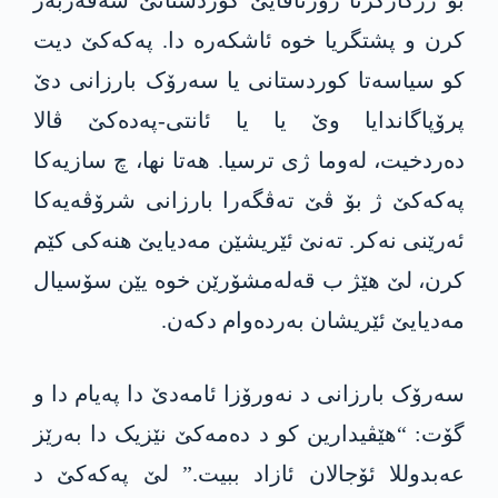
بۆ رزگارکرنا رۆژئاڤایێ كوردستانێ سەفەربەر
کرن و پشتگریا خوە ئاشکەرە دا. په‌كه‌كێ دیت
کو سیاسەتا کوردستانی یا سەرۆک بارزانی دێ
پرۆپاگاندایا وێ یا یا ئانتی-په‌ده‌كێ ڤالا
دەردخیت، له‌وما ژی ترسیا. هەتا نها، چ سازیەکا
په‌كه‌كێ ژ بۆ ڤێ تەڤگەرا بارزانی شرۆڤەیەکا
ئەرێنی نەکر. تەنێ ئێریشێن مەدیایێ هنەکی کێم
کرن، لێ هێژ ب قه‌له‌مشۆرێن خوە یێن سۆسیال
مەدیایێ ئێریشان بەردەوام دکه‌ن.
سەرۆک بارزانی د نەورۆزا ئامەدێ دا پەیام دا و
گۆت: “هێڤیدارین کو د دەمەکێ نێزیک دا بەرێز
عه‌بدوللا ئۆجالان ئازاد ببیت.” لێ په‌كه‌كێ د