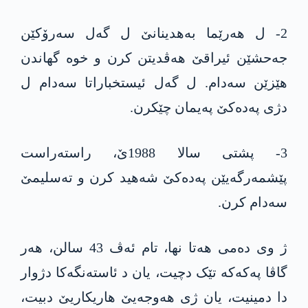
2- ل هەرێما به‌هدینانێ ل گه‌ل سەرۆکێن
جەحشێن ئیراقێ هەڤدیتن کرن و خوە گهاندن
هێزێن سەدام. ل گه‌ل ئیستخباراتا سەدام ل
دژی په‌ده‌كێ پەیمان چێکرن.
3- پشتی سالا 1988ێ، راستەراست
پێشمەرگەیێن په‌ده‌كێ شەهید کرن و تەسلیمێ
سەدام کرن.
ژ وی دەمی هەتا نها، تام ئەڤ 43 سالن، هەر
گاڤا په‌كه‌كه‌ تێک دچیت، یان د ئاستەنگەکا دژوار
دا دمینیت، یان ژی هەوجەیێ هاریكاریێ دبیت،