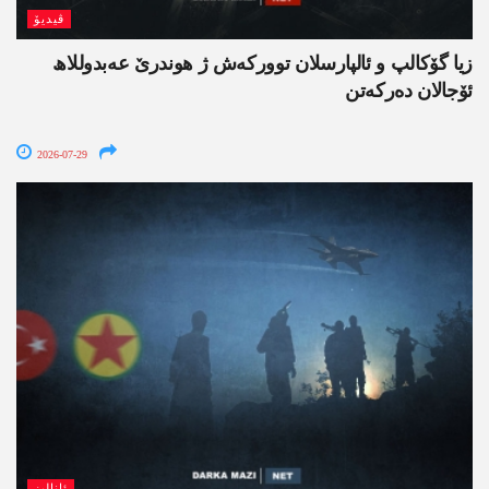
ڤیدیۆ
زیا گۆکالپ و ئالپارسلان توورکەش ژ ھوندرێ عەبدوللاھ
ئۆجالان دەرکەتن
2026-07-29
ئانالیز