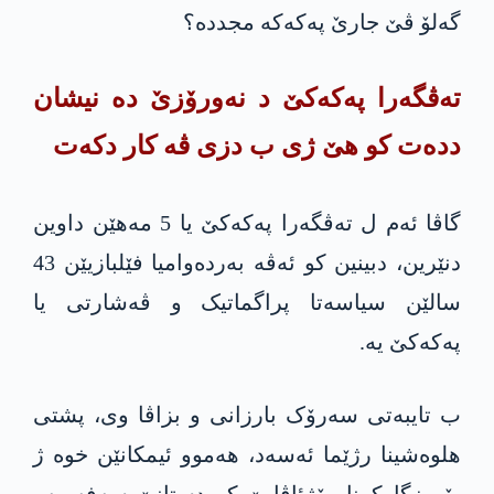
گەلۆ ڤێ جارێ په‌كه‌كە مجددە؟
تەڤگەرا په‌كه‌كێ د نەورۆزێ دە نیشان
ددەت کو هێ ژی ب دزی ڤه‌ كار دكه‌ت
گاڤا ئەم ل تەڤگەرا په‌كه‌كێ یا 5 مەهێن داوین
دنێرین، دبینین کو ئەڤه‌ بەردەوامیا فێلبازیێن 43
سالێن سیاسەتا پراگماتیک و ڤەشارتی یا
په‌كه‌كێ یە.
ب تایبەتی سەرۆک بارزانی و بزاڤا وی، پشتی
هلوەشینا رژێما ئەسەد، هەموو ئیمکانێن خوە ژ