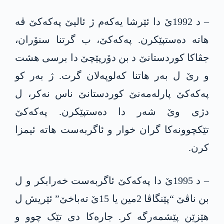
– د 1992ێ دا ئێرشا یەکەم ژ ئالیێ په‌كه‌كێ ڤە
هاتە دەستپێکرن. په‌كه‌كێ، ب گرتنا سنۆران،
جڤاکا کوردستانێ د بن دۆرپێچێ دا برسی هشت
و رێ ل بەر هاتنا کەلوپەلان گرت. ژ بەر کو
په‌كه‌كێ پارلەمەنێ کوردستانێ ناس نەکر، ل
دژی وێ شەر دا دەستپێکرن. په‌كه‌كێ
تێکچوونەکا گران خوار و ئاگربەست هاتە ئیمزا
کرن.
– د 1995ێ دا په‌كه‌كێ ئاگربەست خەرابکر و ل
بن ناڤێ “پێنگاڤا 2مین یا 15ێ تەباخێ” ئێریش ل
هێزێن پێشمەرگە کر. جاره‌كا دی تێک چوو و