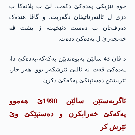
خوە نێزیکی په‌ده‌كێ دکەت. لێ ب پلانەکا ب
دزی ل ئالتەرناتیڤان دگەریت، و گاڤا هندەک
دەرفەتان ب دەست دئێخیت، ژ پشت ڤە
خەنجەرێ ل په‌ده‌كێ دده‌ت.
د ڤان 43 سالێن په‌یوه‌ندیێن په‌كه‌كە-په‌ده‌كێ دا،
په‌ده‌كێ قەت نە ئالیێ ئێرشکەر بوو. هەر جار،
ئێریشێن ده‌ستپێكێ په‌كه‌كێ دکرن.
ئاگربەستێن سالێن 1990ێ هەموو
په‌كه‌كێ خەرابکرن و دەستپێکێ وێ
ئێرش کر