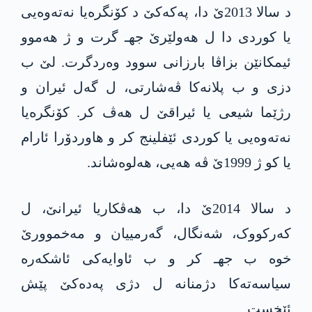
د سالا 2013ێ دا، په‌كه‌كێ د کۆنگرەیا نەتەوەیی
یا کوردی دا ل هەولێرێ جهـ گرت و ژ هەموو
ئیمکانێن بزاڤا بارزانی سوود وەردگرت. لێ ب
دزی و ب پلانەکا ڤەشارتی، ل گه‌ل ئیران و
رژێما شیعی یا ئیراقێ ل هەڤ کر. کۆنگرەیا
نەتەوەیی یا کوردی ئێفلینج کر و هاوردۆرا ئارام
یا کو ژ 1999ێ ڤە هه‌یی، هه‌لوەشاند.
د سالا 2014ێ دا، ب هەڤکاریا ئیرانێ، ل
کەرکووک، شەنگال، گەرمییان و مەخموورێ
خوە ب جهـ کر و ب ئاوایەکی ئاشکەرە
سیاسه‌ته‌كا دژمنانە ل دژی په‌ده‌كێ پێش
ئێخست.