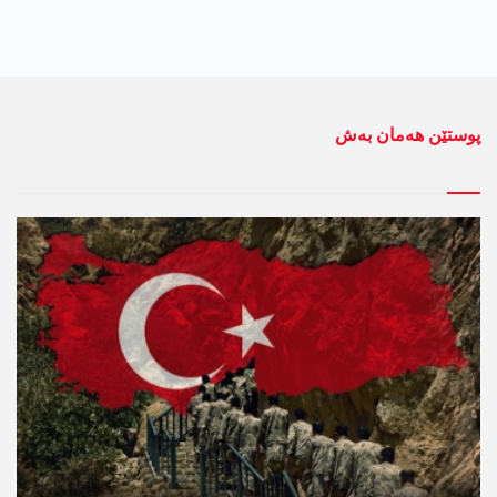
پوستێن ھەمان بەش