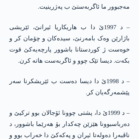
مەجبوور ما ئاگربەستێ ب پەژرینیت.
– د 1997ێ دا ب هاریكاریا ئیرانێ، ئێریشی
باژارێن وەک بامەرنێ، سیدەکان و چۆمان کر و
خوەست ژ کوردستانا باشوور پارچه‌یه‌كێ قوت
بکەت. دیسا تێک چوو و ئاگربەست هاتە کرن.
– د 1998ێ دا دیسا دەست ب ئێریشکرنا سه‌ر
پێشمەرگەیان کر.
– د 1999ێ دا، پشتی چوونا ئۆجالان بوو ترکیێ و
دەرباسبوونا هێزێن چەکدار بۆ هەرێما باشوور، د
ناڤبەرا دەولەتا ئیران و په‌كه‌كێ دا خەراب بوو و