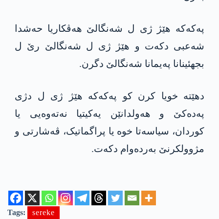
په‌كه‌كە هێژ ژی ل شەنگالێ هەڤکاریا حه‌شدا
شه‌عبی دکەت و هێژ ژی ل شەنگالێ رێ ل
بجهئینانا پەیمانا شەنگالێ دگرن.
دهێته‌ خویا کرن کو په‌كه‌كە هێژ ژی ل دژی
په‌ده‌كێ و هەولدانێن یەکیتیا نەتەوەیی یا
کوردان، سیاسەتا خوە یا پراگماتیک، ڤەشارتی و
مژوولکرنێ بەردەوام دکەت.
Tags:
sereke