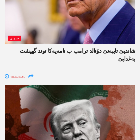
جیھان
شاندیێ تایبەتێ دۆنالد ترامپ ب نامەیەکا توند گھیشت
بەغدایێ
2026-06-15