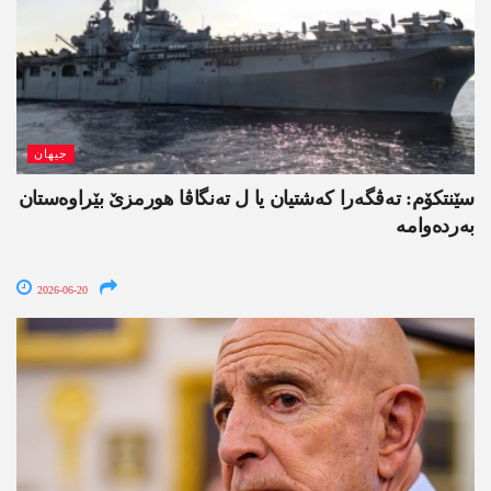
جیھان
سێنتکۆم: تەڤگەرا کەشتیان یا ل تەنگاڤا ھورمزێ بێراوەستان
بەردەوامە
2026-06-20