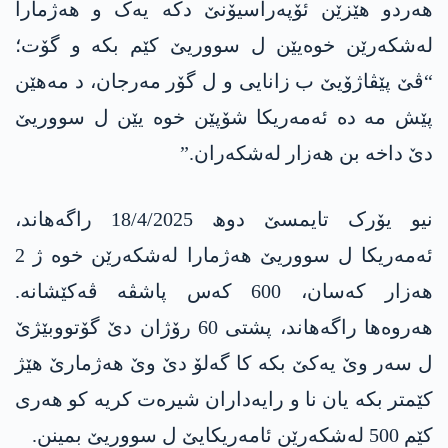
ھەردو ھێزێن ئۆپەراسیۆنێ دکە یەک و ھەژمارا
لەشکەرێن خوەیێن ل سووریێ کێم بکە و گۆت؛
“ڤێ پێڤاژۆیێ ب زانایی و ل گۆر مەرجان، د مەھێن
پێش مە دە ئەمەریکا شۆپێن خوە یێن ل سووریێ
دێ داخە بن ھەزار لەشکەران.”
نیو یۆرک تایمسێ دوھ 18/4/2025 راگەھاند،
ئەمەریکا ل سووریێ ھەژمارا لەشکەرێن خوە ژ 2
ھەزار کەسان، 600 کەس پاشڤە ڤەکێشانە.
ھەروەھا راگەھاند، پشتی 60 رۆژان دێ گۆتووبێژێ
ل سەر وێ یەکێ بکە کا گەلۆ دێ وێ ھەژمارێ هێژ
کێمتر بکە یان نا و رایەداران شیرەت کریە کو ھەری
کێم 500 لەشکەرێن ئامەریکایێ ل سووریێ بمینن.