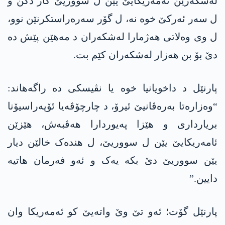
لەشکەرێن ئەمەریکایێ یێن ل سووریێ کار دکن و
ل سەر ئەرکێ خوە نە، ل گۆر سەرەراستکرنێن نوو،
ل وی وەلاتی ھەژمارا لەشکەران د مەھێن پێش دە
دێ بۆ بن ھەزار لەشکەران کێم بت.
پارنێل د داخویانیا خوە یا نڤیسکی دە راگەھاند:
“وەزارەتا بەرەڤانیێ ئیرۆ، د چارچۆڤەیا ئۆپەراسیۆنا
بریارداری و ھێزا پەیوردارا ھەڤبەش، ھێزێن
ئامەریکایێ یێن ل سووریێ، ل ھندەک خالێن دیار
یێن سووریێ دێ بکە یەک و ئەو فەرمان ھاتیە
دایین.”
پارنێل گۆت؛ ئەو تێ وێ واتەیێ کو ئەمەریکا وان