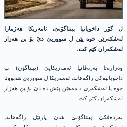
ل گۆر داخویانیا پینتاگۆنێ، ئامەریکا ھەژمارا
لەشکەرێن خوە یێن ل سووریێ دێ بۆ بن ھەزار
لەشکەران کێم کت.
وەزارەتا بەرەڤانیا ئەمەریکایێ (پینتاگۆن) ب
داخویانیەکی راگەھاند، ئەمەریکا ل سووریێ ھەبوونا
خوە یا لەشکەری د مەھێن پێش دە دێ بۆ بن ھەزار
لەشکەران کێم کت.
بەردەڤکێ پینتاگۆنێ شان پارنێل راگەھاند،