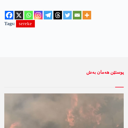
Tags:
sereke
پوستێن ھەمان بەش