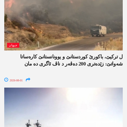
جیھان
ل ترکیێ، باکورێ کوردستانێ و یوونانستانێ کارەساتا
شەواتێ: زێدەتری 200 دەڤەر د ناڤ ئاگری دە مان
2026-08-01