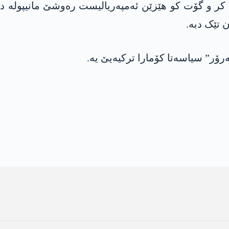
ێ کر و گۆت کو هێزێن ئەمپەریالیست رەوشێ مانیپولە دک
 تێک دبە.
رۆر” سیاسەتا کۆمارا ترکیەیێ یە.