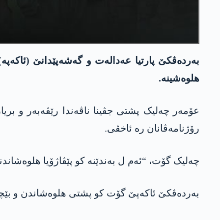
بەردەڤکێ پارتیا عەدالەت و گەشەپێدانێ (ئاكه‌په‌)
هلوه‌شینه‌.
عۆمەر چەلیک پشتی جڤینا ناڤەندا رێڤەبەر و بری
رۆژنامەڤانان رە ئاخڤی.
چەلیک گۆت، “ئەم ل بەندێنە کو پێڤاژۆیا هلوەشاندن
بەردەڤکێ ئاكه‌پێ گۆت کو پشتی هلوەشاندن و بێچە