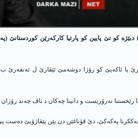
 دبێژە کو تێ پایین کو پارتیا کارکەرێن کوردستانێ (په
ارێ یا ئاكه‌پێ کو رۆژا دوشەمێ ئێڤارێ ل ئەنقەرێ 
ا رێخستنا تەرۆریست و دانینا چەکان د ناڤ چەند رۆژان د
ککرنا په‌كه‌كێ، دێ قۆناغێن دن یێن پێڤاژۆیێ دەست پێ