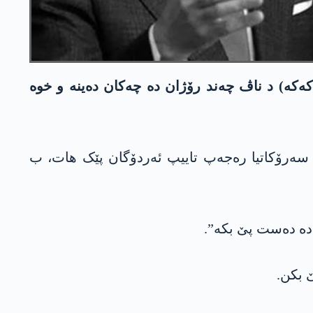
‌كه‌كه‌) د ناڤ چەند رۆژان دە چەکان دەینە و خوە
ب سەرۆکاتیا رەجەپ تاییپ ئەردۆگان پێک هات، ب
ە ده‌ست پێ بكه‌”.
 بکن.