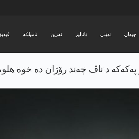
جیھان
نھێنی
ئانالیز
نەرین
نامیلکە
ڤیدیۆ
 په‌كه‌كه‌ د ناڤ چەند رۆژان دە خوە هلو