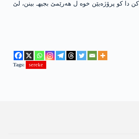
ن دا کو پرۆژەیێن خوە ل هەرێمێ بجیهـ بینن، لێ
Tags:
sereke