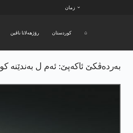
زمان
⌂
کوردستان
رۆژھەلاتا ناڤین
بەردەڤکێ ئاکه‌پێ: ئەم ل بەندێنە کو