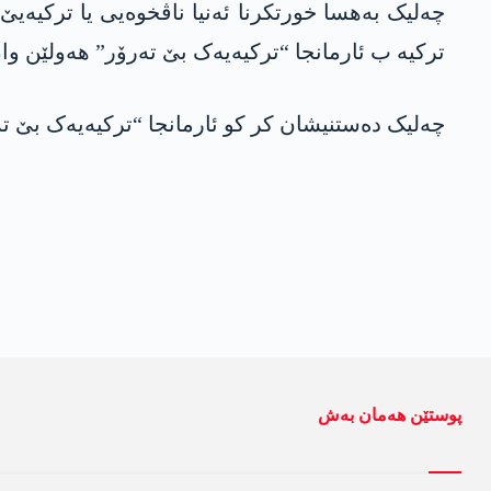
چەلیک بەهسا خورتکرنا ئەنیا ناڤخوەیی یا ترکیەی
ترکیە ب ئارمانجا “ترکیەیەک بێ تەرۆر” هەولێن وان
چەلیک دەستنیشان کر کو ئارمانجا “ترکیەیەک بێ تە
پوستێن ھەمان بەش