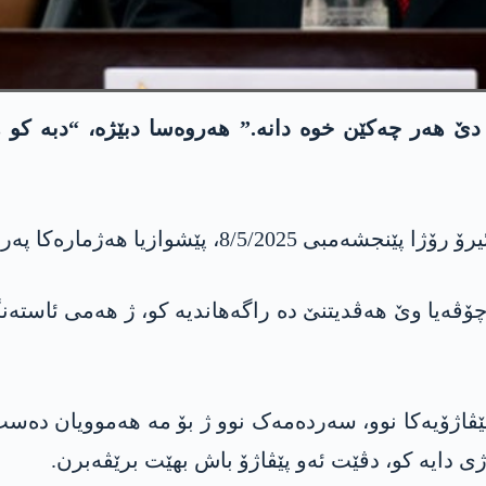
 دێ ھەر چەکێن خوە دانە.” ھەروەسا دبێژە، “دبە کو ھ
ەرێن ئاک پارتیێ و وەزیرێن کابینەیا خوە کر.
چۆڤەیا وێ ھەڤدیتنێ دە راگەھاندیە کو، ژ ھەمی ئاستەنگ
 پێڤاژۆیەکا نوو، سەردەمەک نوو ژ بۆ مە هەموویان د
ی دایە کو، دڤێت ئەو پێڤاژۆ باش بهێت برێڤەبرن.