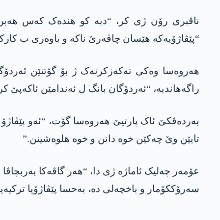
ناڤبری رۆن ژی کر، “دبە کو ھندەک کەس ھەبن مف
“پێڤاژۆیەکە ھێسان چاڤەرێ ناکە و باوەری ب کارکرن
ھەروەسا وەکی تەکەزکرنەک ژ بۆ گۆتنێن ئەردۆگان،
راگەھاندیە، “ئەردۆگان بانگ ل ئەندامێن ئاکەپێ کر
بەردەڤکێ ئاک پارتیێ ھەروەسا گۆت، “ئەو پێڤاژۆ 
تایێن وێ چەکێن خوە دانن و خوە ھلوەشینن.”
عۆمەر چەلیک ئاماژە ژی دا، “ھەر گاڤەکا بەربچاڤا ب
سەرۆککۆمار و باخچەلی دە، بەحسا پێڤاژۆیا ترکیەیا