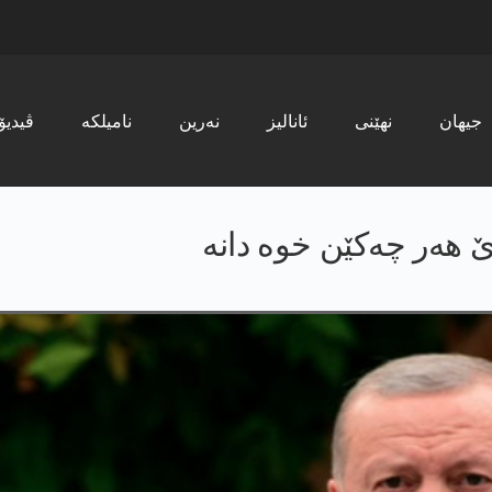
جیھان
نھێنی
ئانالیز
نەرین
نامیلکە
ڤیدیۆ
دێ ھەر چەکێن خوە دانە