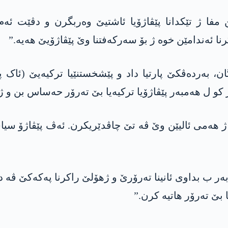
ا ژ تێکدانا پێڤاژۆیا ئاشتیێ وەربگرن و دڤێت ئەم 
ا ئەندامێن خوە ژ بۆ سەرکەفتنا وێ پێڤاژۆیێ ھەیە.”
 بەردەڤکێ پارتیا داد و پێشخستنێیا ترکیەیێ (ئاک پا
 کو ل ھەمبەر پێڤاژۆیا ترکیەیا بێ تەرۆر حەساس بن و ژ 
ژ ھەمی ئالیێن وێ ڤە تێ چاڤدێریکرن. ئەڤ پێڤاژۆ سیا
ەر ب بداوی ئانینا تەرۆرێ و ژھۆلێ راکرنا پەکەکێ ڤە دێ
 بێ تەرۆر ھاتیە کرن.”