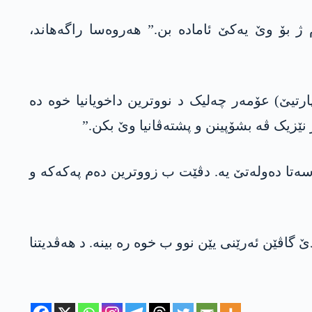
ژ بۆ وێ یەکێ ئامادە بن.” ھەروەسا راگەھاند،
رتیێ) عۆمەر چەلیک د نووترین داخویانیا خوە دە
نێزیک ڤە بشۆپینن و پشتەڤانیا وێ بکن.”
سەتا دەولەتێ یە. دڤێت ب زووترین دەم پەکەکە و
 گاڤێن ئەرێنی یێن نوو ب خوە رە بینە. د ھەڤدیتنا