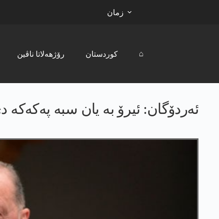
زمان
⌂
کوردستان
رۆژھەلاتا ناڤین
ئەردۆگان: ئیرۆ بە یان سبە پەکەکە 