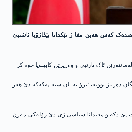
ندەک کەس ھەبن مفا ژ تێکدانا پێڤاژۆیا ئاشتیێ
ان دەرباز بوویە، ئیرۆ بە یان سبە پەکەکە دێ ھەر
ەست پێ دکە و مەیدانا سیاسی ژی دێ رۆلەکی مەزن