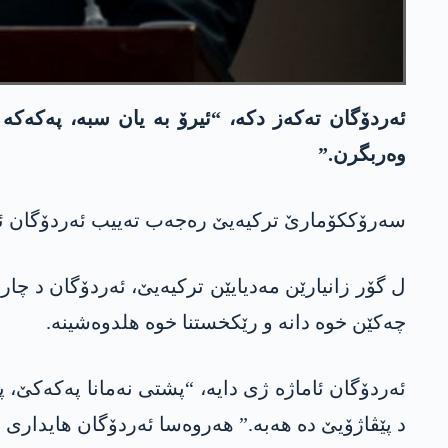
ئەردۆگان تەکەز دکە، “ئیرۆ بە یان سبە، پەکەکە
وەربگرن.”
سەرۆککۆمارێ ترکیەیێ رەجەب تەییب ئەردۆگان ئیرۆ رۆژا پێنجشەمبی 8/5/2025، پێشوازیا ھەژمارەکا پەرلەمانت
ل گۆر زانیارێن مەدیایێن ترکیەیێ، ئەردۆگان د چار
چەکێن خوە دانە و رێکخستنا خوە ھلدوەشینە.
ئەردۆگان ئاماژە ژی دایە، “پشتی نەمانا پەکەکێ،
د پێڤاژۆیێ دە ھەبە.” ھەروەسا ئەردۆگان ھایداری ژ