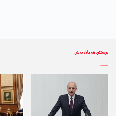
پوستێن ھەمان بەش