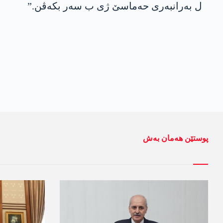
ل بەرانبەری حەماسێ ژی ب سەر بکەڤن.”
پوستێن ھەمان بەش