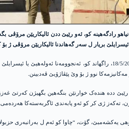
ئیسرایلێ بریار ل سەر گەھاندنا ئالیکاریێن مرۆڤی ژ بۆ 
ئامەریکایی دوھی یەکشەمبێ 18/5/2025، راگھاند کو، ئەنجوومەنا ئەولە
ەکانیزمەکا نوو ژ بۆ وێ پێڤاژۆیێ ڤەدبینن.
یل رێیێ ددە ھندەک خوارنێن بنگەھین بگھیژن کەرتێ غە
رن، تەکەز ژی کر کو ئەو پابەندی ئاگربەستەکا ھەردەمی ن
دوھی یەکشەمبێ، گۆت، “چاوا کو ئەم ل بەرانبەری حزبو