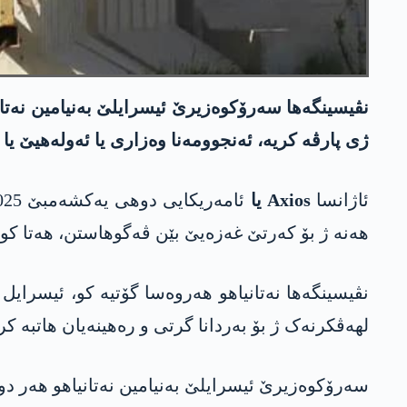
ژی پارڤە کریە، ئەنجوومەنا وەزاری یا ئەولەھیێ یا 
ئاژانسا
Axios
یا
ھەنە ژ بۆ کەرتێ غەزەیێ بێن ڤەگوھاستن، ھەتا کو م
نڤیسینگەھا نەتانیاھو ھەروەسا گۆتیە کو، ئیسرا
لھەڤکرنەک ژ بۆ بەردانا گرتی و رەھینەیان ھاتبە ک
سەرۆکوەزیرێ ئیسرایلێ بەنیامین نەتانیاھو ھەر 