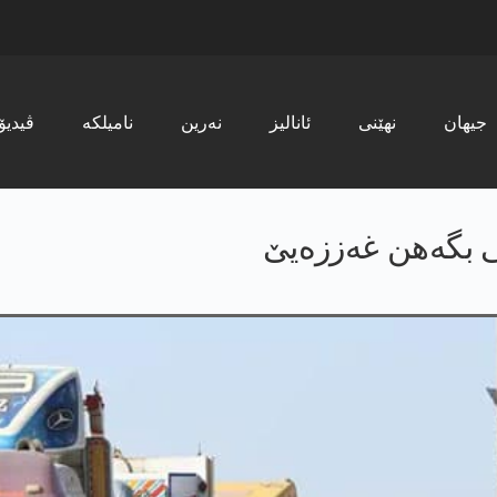
جیھان
نھێنی
ئانالیز
نەرین
نامیلکە
ڤیدیۆ
ڤی بگەهن غەززەیێ