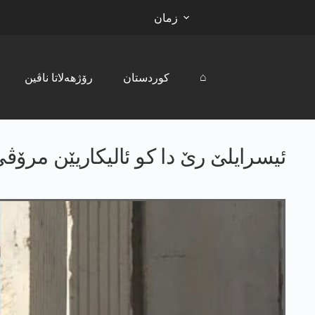
زمان
⌂
کوردستان
رۆژھەلاتا ناڤین
ئیسرایلێ رێ دا کو ئالیکاریێن مرۆ