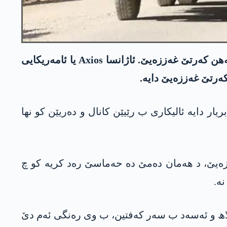
نڤیسینگەھا سەرۆکوەزیرێ ئیسرایلێ بەنیامین نەتانیاھو رادگەھینە کو، ئەو رێیێ ددن ئالیکاریێن مرۆڤی بگەهن کەرتێ غەززەیێ. ئاژانسا Axios یا ئامەریکایی
کەرتێ غەززەیێ دایە.
ھیێ یا ئیسرایلێ بریار دایە ئالیکاری ب رێیێن کانال و دەریێن کو نھا
ززەیێ، د هەمان دەمێ دە حەماسێ رەد کریە کو چ
ە.
لاھ و ئەسەد ب سەر کەفتین، ب وی رەنگی ئەم دێ