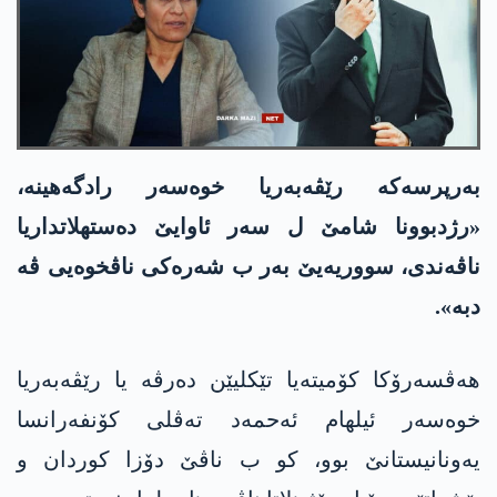
بەرپرسەکە رێڤەبەریا خوەسەر رادگەهینە،
«رژدبوونا شامێ ل سەر ئاوایێ دەستهلاتداریا
ناڤەندی، سووریەیێ بەر ب شەرەکی ناڤخوەیی ڤە
دبە».
هەڤسەرۆکا کۆمیتەیا تێکلیێن دەرڤە یا رێڤەبەریا
خوەسەر ئیلهام ئه‌حمه‌د تەڤلی کۆنفەرانسا
یەونانیستانێ بوو، کو ب ناڤێ دۆزا کوردان و