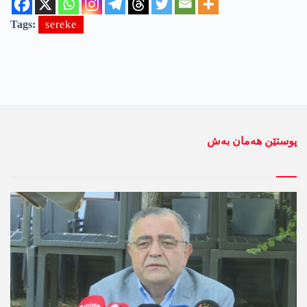
Tags:
sereke
پوستێن ھەمان بەش