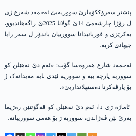
پێشتر سەرۆککۆمارێ سووریەیێ ئه‌حمه‌د شەرع ژی
ل رۆژا چارشەمێ 14ێ گولانا 2025ێ راگەهاندبوو،
یەکرێزی و قوربانیدانا سوورییان باندۆر ل سەر رایا
جیهانێ کریە.
ئه‌حمه‌د شارع هەروەسا گۆت: «ئەم دێ نەهێلن کو
سووریە پارچە ببە و سووریە ئێدی نابە مەیدانەک ژ
بۆ پارڤەکرنا دەستهلاتداریێ».
ئاماژە ژی دا، ئەم دێ نەهێلن کو ڤەگۆتنێن رەژیما
بەرێ بێن ڤەژاندن، سووریە ژ بۆ هەمی سوورییانە.