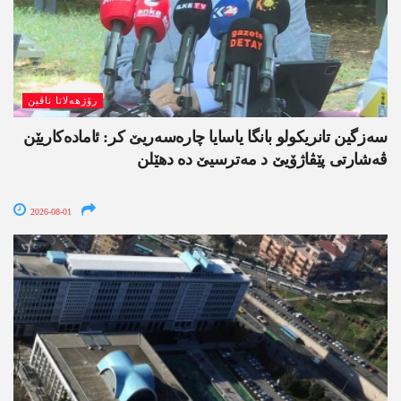
رۆژھەلاتا ناڤین
سەزگین تانریکولو بانگا یاسایا چارەسەریێ کر: ئامادەکاریێن
ڤەشارتی پێڤاژۆیێ د مەترسیێ دە دھێلن
2026-08-01