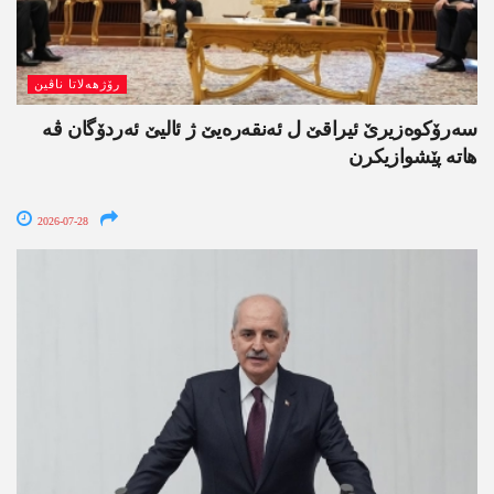
رۆژھەلاتا ناڤین
سەرۆکوەزیرێ ئیراقێ ل ئەنقەرەیێ ژ ئالیێ ئەردۆگان ڤە
ھاتە پێشوازیکرن
2026-07-28