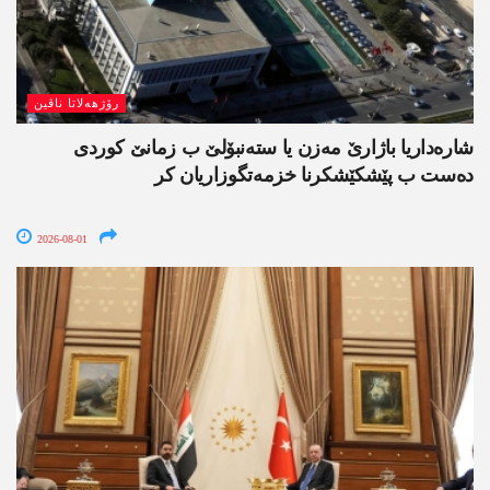
رۆژھەلاتا ناڤین
شارەداریا باژارێ مەزن یا ستەنبۆلێ ب زمانێ کوردی
دەست ب پێشکێشکرنا خزمەتگوزاریان کر
2026-08-01