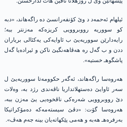
پێشهاتێن وێ ل رۆژهلاتا ناڤین هات لدارخستن.
ئیلهام ئه‌حمه‌د د وێ کۆنفەرانسێ دە راگەهاند، «دبە
کو سووریە رووبروویی کریزەکە مەزنتر ببە؛
رایەدارێن سووریەیێ ب ئاوایەکی یەکئالی بریاران
ددن و ب گەل رە هەڤاهەنگیێ ناکن و ئیرادەیا گەل
پاشگوهـ خستیە».
هەروەسا راگەهاند، ئەگەر حکوومەتا سووریەیێ ل
سەر ئاوایێ دەستهلاتداریا ناڤەندی رژد بە، وەلات
دێ رووبروویی شەرەکی ناڤخوەیی یێ مەزن ببە،
هەروەسا گۆت: «دڤێ سیستەمەکە دەمۆکراتیکا
بەرفرەهـ هەبە و هەمی پێکهاتەیان بینە جەم هەڤ».