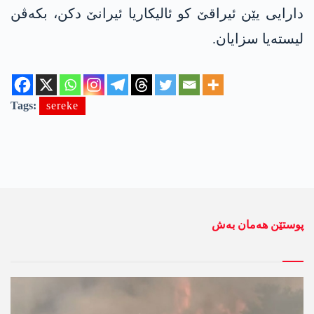
دارایی یێن ئیراقێ کو ئالیکاریا ئیرانێ دکن، بکەڤن
لیستەیا سزایان.
Tags:
sereke
پوستێن ھەمان بەش