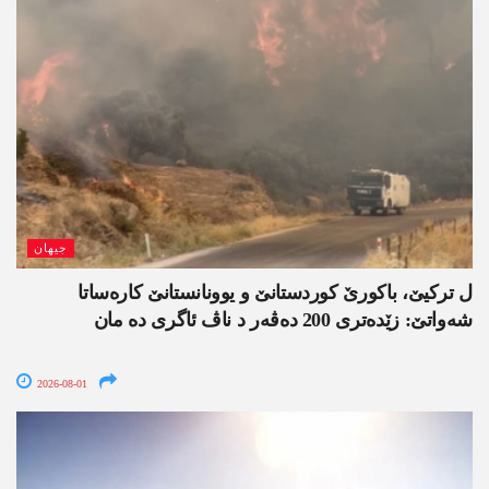
جیھان
ل ترکیێ، باکورێ کوردستانێ و یوونانستانێ کارەساتا
شەواتێ: زێدەتری 200 دەڤەر د ناڤ ئاگری دە مان
2026-08-01