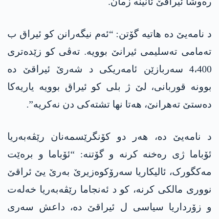
رەوشا ئیراقێ ئانینە زمان.
د نامەیێ دە هاتیە گۆتن: “ئەم نیگەرانن کو ئیراق ب
تەمامی تەسلیمی ئیرانێ بوویە. تەڤی کو زێدەتری
4،400 سەربازێن ئامەریکی د شەرێ ئیراقێ دە
بوونە قوربانی، لێ ژ بلی کو ئیراق بوویە یاریه‌كا
دەستێ تەهرانێ، هەتا نها تشتەکی دن نەکریە”.
د نامەیێ دە، هەر دو کۆنگرێسمەنان رێڤەبەریا
ئۆباما ژی رەخنە کرنە و گۆتنە: “ئۆباما و برەێت
مه‌كگورک، ئالیکاریا سەرۆکوەزیرێ بەرێ یێ ئراقێ
نووری مالکی کرنە، کو د ئەنجاما رێڤەبەریا خەلەت
و زۆرداریا سیاسی ل ئیراقێ دە، داعش سەری