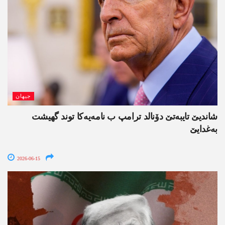
جیھان
شاندیێ تایبەتێ دۆنالد ترامپ ب نامەیەکا توند گھیشت
بەغدایێ
2026-06-15