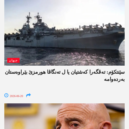
جیھان
سێنتکۆم: تەڤگەرا کەشتیان یا ل تەنگاڤا ھورمزێ بێراوەستان
بەردەوامە
2026-06-20