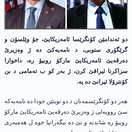
دو ئەندامێن کۆنگرێسا ئامەریکایێ، جۆ وێلسۆن و
گرێگۆری ستوبی، د نامەیەکێ دە ژ وەزیرێ
دەرڤەیێ ئامەریکایێ ماركۆ روبیۆ رە، داخوازا
سزاکرنا ئیراقێ کرن، ژ بەر کو ب تەمامی د بن
کۆنترۆلا ئیرانێ دە یە.
هەر دو کۆنگرێسمەنان د دو تویتێن جودا دە نامەیەکە
سێ رووپەلی ژ وەزیرێ دەرڤەیێ ئامەریکایێ ماركۆ
رویبۆ رە شاندنە و تێ دە نیگەرانیا خوە ل هەمبەری