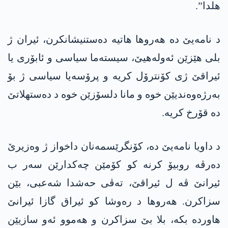
هلدا”.
د نامەیێ دە هەروها هاتیە دەستنیشانکرن، ئیران ژ
بلی هێزێن ئەولەهیێ، سیستەما سیاسی و ئابۆری یا
ئیراقێ ژی کۆنترۆل کریە و پرۆسەیا سیاسی ژ بۆ
بەرژەوەندیێن خوە و مانا دلسۆزێن خوە د دەستهلاتێ
دە قۆرخ کریە.
د داویا نامەیێ دە، کۆنگرێسمەنان داخواز ژ وەزیرێ
دەرڤە روبیۆ کرنە کو کۆمێن چەکدارێن سەر ب
ئیرانێ ڤە ل ئیراقێ، تەڤی حەشدا شەعبی، بێن
سزاکرن. هەروها د رەوشا کو ئیراق گازا ئیرانێ
هاوردە بکە، بلا بێ سزاکرن و هەموو ئەو سازیێن