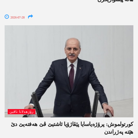
2026-07-28
رۆژھەلاتا ناڤین
کورتولموش: پرۆژەیاسایا پێڤاژۆیا ئاشتیێ ڤێ ھەفتەیێ دێ
هێتە پەژراندن