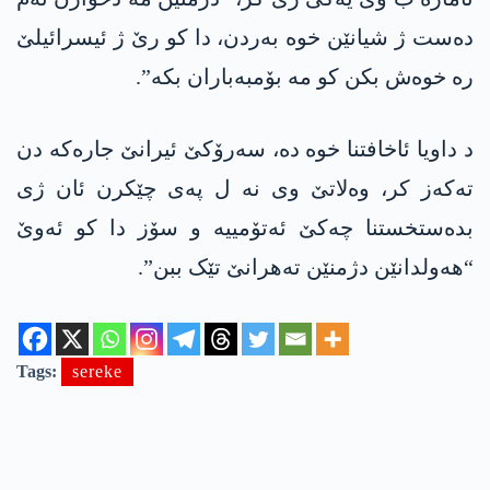
دەست ژ شیانێن خوە بەردن، دا کو رێ ژ ئیسرائیلێ
رە خوەش بکن کو مە بۆمبەباران بکە”.
د داویا ئاخافتنا خوە دە، سەرۆکێ ئیرانێ جارەکە دن
تەکەز کر، وەلاتێ وی نە ل پەی چێکرن ئان ژی
بدەستخستنا چەکێ ئه‌تۆمییە و سۆز دا کو ئەوێ
“هەولدانێن دژمنێن تەهرانێ تێک ببن”.
Tags:
sereke