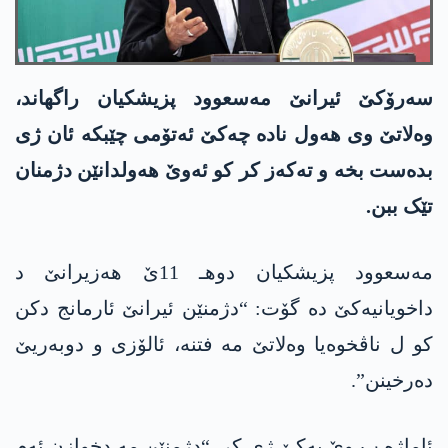
سەرۆکێ ئیرانێ مەسعوود پزیشکیان راگهاند،
وەلاتێ وی هەول نادە چەکێ ئه‌تۆمی چێبکە ئان ژی
بدەست بخە و تەکەز کر کو ئەوێ هەولدانێن دژمنان
تێک ببن.
مەسعوود پزیشکیان دوهـ 11ێ هەزیرانێ د
داخویانیەکێ دە گۆت: “دژمنێن ئیرانێ ئارمانج دکن
کو ل ناڤخوەیا وەلاتێ مە فتنە، ئالۆزی و دوبەریێ
دەرخینن”.
ئاماژە ب وێ یەکێ ژی کر، “دژمنێن مە دخوازن ئەم