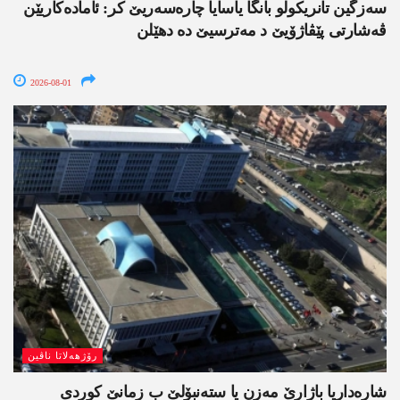
سەزگین تانریکولو بانگا یاسایا چارەسەریێ کر: ئامادەکاریێن
ڤەشارتی پێڤاژۆیێ د مەترسیێ دە دھێلن
2026-08-01
رۆژھەلاتا ناڤین
شارەداریا باژارێ مەزن یا ستەنبۆلێ ب زمانێ کوردی