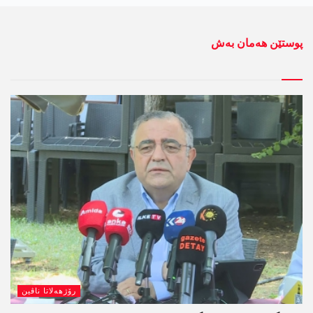
پوستێن ھەمان بەش
رۆژھەلاتا ناڤین