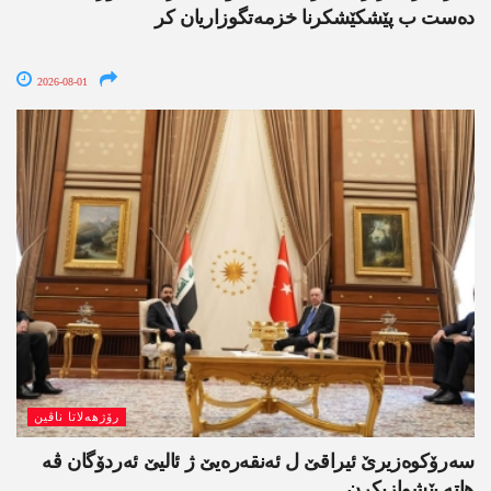
دەست ب پێشکێشکرنا خزمەتگوزاریان کر
2026-08-01
رۆژھەلاتا ناڤین
سەرۆکوەزیرێ ئیراقێ ل ئەنقەرەیێ ژ ئالیێ ئەردۆگان ڤە
ھاتە پێشوازیکرن