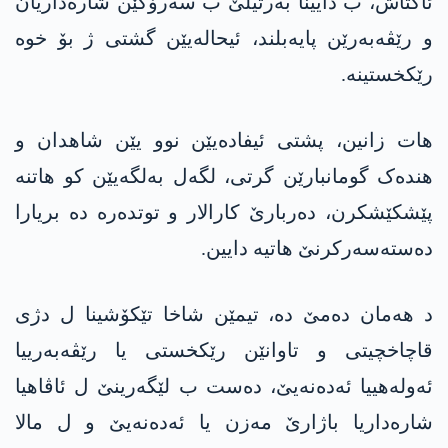
ئاکتاش، ب دایینا بەرتیلێ ب سەرۆکێن شارەداریان
و رێڤەبەرێن پایەبلند، ئیحالەیێن گشتی ژ بۆ خوە
رێکخستینە.
ھات زانین، پشتی ئیفادەیێن نوو یێن شاھدان و
ھندەک گومانبارێن گرتی، لگەل بەلگەیێن کو ھاتنە
پێشکێشکرن، دەربارێ کارالار و توتدەرە دە بریارا
دەستەسەرکرنێ ھاتیە دایین.
د ھەمان دەمێ دە، تیمێن شاخا تێکۆشینا ل دژی
قاچاخچیتی و تاوانێن رێکخستی یا رێڤەبەرییا
ئەولەهییا ئەدەنەیێ، دەست ب لێگەرینێ ل ئاڤاھیا
شارەداریا باژارێ مەزن یا ئەدەنەیێ و ل مالا