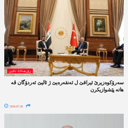
رۆژھەلاتا ناڤین
سەرۆکوەزیرێ ئیراقێ ل ئەنقەرەیێ ژ ئالیێ ئەردۆگان ڤە
ھاتە پێشوازیکرن
2026-07-28