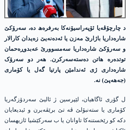
د چارچۆڤەیا ئۆپەراسیۆنەکا بەرفرەھ دە، سەرۆکێ
شارەداریا باژارێ مەزن یا ئەدەنەیێ زەیدان کارالار
و سەرۆکێ شارەداریا سەمسوورێ عەبدوڕەحمان
توتدەرە ھاتن دەستەسەرکرن. ھەر دو سەرۆک
شارەداری ژی ئەندامێن پارتیا گەل یا کۆماری
(جەهەپێ) نە.
ل گۆری ئاگاھیان، لێپرسین ژ ئالیێ سەردۆزگەریا
کۆماری یا ستەنبۆلێ ڤە تێ برێڤەبرن و ئیدیعایان
دکە کو رێخستنەکا تاوانان یا ب سەرکێشیا ئازیھسان