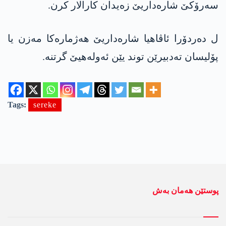
سەرۆکێ شارەداریێ زەیدان کارالار کرن.
ل دەردۆرا ئاڤاھیا شارەداریێ ھەژمارەکا مەزن یا
پۆلیسان تەدبیرێن توند یێن ئەولەھیێ گرتنە.
Tags:
sereke
پوستێن ھەمان بەش