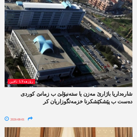
رۆژھەلاتا ناڤین
شارەداریا باژارێ مەزن یا ستەنبۆلێ ب زمانێ کوردی
دەست ب پێشکێشکرنا خزمەتگوزاریان کر
2026-08-01