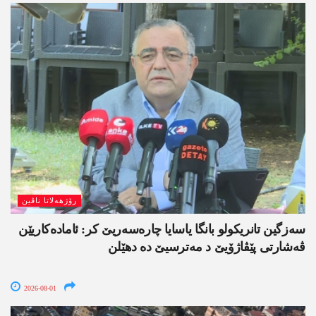
رۆژھەلاتا ناڤین
سەزگین تانریکولو بانگا یاسایا چارەسەریێ کر: ئامادەکاریێن
ڤەشارتی پێڤاژۆیێ د مەترسیێ دە دھێلن
2026-08-01