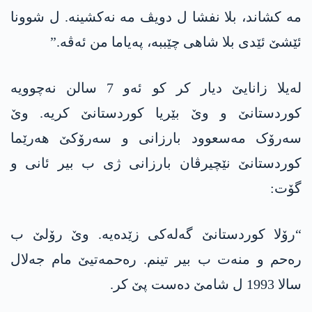
مە کشاند، بلا نفشا ل دویڤ مە نەکشینە. ل شوونا
ئێشێ ئێدی بلا شاھی چێببە، پەیاما من ئەڤە.”
لەیلا زانایێ دیار کر کو ئەو 7 سالن نەچوویە
کوردستانێ و وێ بێریا کوردستانێ کریە. وێ
سەرۆک مەسعوود بارزانی و سەرۆکێ ھەرێما
کوردستانێ نێچیرڤان بارزانی ژی ب بیر ئانی و
گۆت:
“رۆلا کوردستانێ گەلەکی زێدەیە. وێ رۆلێ ب
رەحم و منەت ب بیر تینم. رەحمەتیێ مام جەلال
سالا 1993 ل شامێ دەست پێ کر.