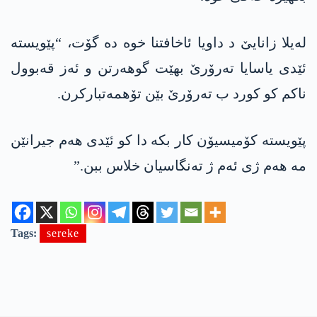
لەیلا زانایێ د داویا ئاخافتنا خوە دە گۆت، “پێویستە
ئێدی یاسایا تەرۆرێ بهێت گوھەرتن و ئەز قەبوول
ناکم کو کورد ب تەرۆرێ بێن تۆھمەتبارکرن.
پێویستە کۆمیسیۆن کار بکە دا کو ئێدی ھەم جیرانێن
مە ھەم ژی ئەم ژ تەنگاسیان خلاس ببن.”
Tags:
sereke