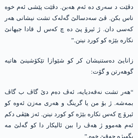
دڤێت د سەری دە ئەم ھەبن. دڤێت پێشی ئەم خوە
ناس بکن. ڤێ سەدسالێ گەلەک تشت نیشانی ھەر
کەسی دان. ژ ئیرۆ پێ دە چ کەس ل قادا جیھانێ
نکارە بێژە کو کورد نینن.”
زانایێ دەستنیشان کر کو شێوازا تێکۆشینێ ھاتیە
گوھەرتن و گۆت:
“ھەر تشت نەقەدیایە، ئەڤ دەم دێ گاڤ ب گاڤ
بمەشە. ژ بۆ من یا گرینگ و ھەری مەزن ئەوە کو
ئیرۆ چ کەس نکارە بێژە کو کورد نینن. ئەز ھێڤی دکم
ئەم ھەموو ژ ھەڤ را ببن ئالیکار دا کو گەلێ مە
بگھیژە حەقێ خوە.”