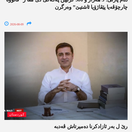
چارچۆڤەیا پێڤاژۆیا ئاشتیێ” وەرگرن
2026-08-09
کوردستان
رێ ل بەر ئازادکرنا دەمیرتاش ڤەدبە