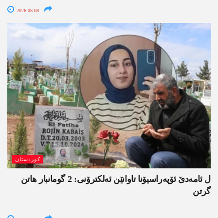
2026-08-08
کوردستان
ل ئامەدێ ئۆپەراسیۆنا تاوانێن ئەلکترۆنی: 2 گومانبار ھاتن
گرتن