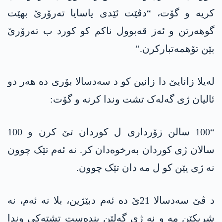
کریە و گۆت، “دڤێت ئێدی یاسایا تەرۆرێ بهێت
گوھەرتن و ئەز قەبوول ناکم کو کورد ب تەرۆرێ
بێن تۆھمەتبارکرن.”
لەیلا زانایێ دا زانین کو د سەدسالا بۆری دە ھەر دو
ئالیان ژی گەلەک تشت وندا کرنە و گۆت:
“100 سالن زۆرداری ل کوردان تێ کرن و 100
سالان ژی کوردان بەرخوەدان کر. نە ئەم تێک چوون
نە ژی یێن کو ل مە دان تێک چوون.
د ڤێ سەدسالا 21ێ دە ئەم دبێژین، بلا نە ئەم، نە
شریکێن مە و نە ژی گەلێن بندەست تشتەکی وندا