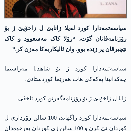
سیاسەتمەدارا کورد لەیلا زانایێ ل زاخۆیێ ژ بۆ
رۆژنامەڤانان گۆت، “رۆلا کاک مەسعوود و کاک
نێچیرڤان پر زێدە بوو. وان ئالیکاریەکا مەزن کر.”
سیاسەتمەدارا کورد ژ بۆ شاھدیا مەراسیما
چەکدانینا پەکەکێ ھات ھەرێما کوردستانێ.
زانا ل زاخۆیێ ژ بۆ رۆژنامەگەرێن کورد ئاخڤی.
سیاسەتمەدارا کورد راگھاند، 100 سالن زۆرداری ل
کوردان تێ کرن و 100 سالن ژی کوردان بەرخوەدان