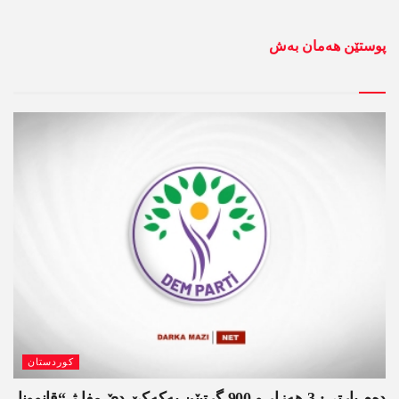
پوستێن ھەمان بەش
کوردستان
دەم پارتی: 3 ھەزار و 900 گرتیێن پەکەکێ دێ مفا ژ “قانوونا