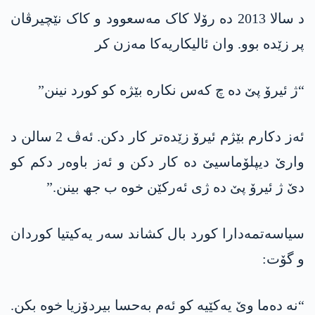
د سالا 2013 دە رۆلا کاک مەسعوود و کاک نێچیرڤان
پر زێدە بوو. وان ئالیکاریەکا مەزن کر
“ژ ئیرۆ پێ دە چ کەس نکارە بێژە کو کورد نینن”
ئەز دکارم بێژم ئیرۆ زێدەتر کار دکن. ئەڤ 2 سالن د
وارێ دیپلۆماسیێ دە کار دکن و ئەز باوەر دکم کو
دێ ژ ئیرۆ پێ دە ژی ئەرکێن خوە ب جھ بینن.”
سیاسەتمەدارا کورد بال کشاند سەر یەکیتیا کوردان
و گۆت:
“نە دەما وێ یەکێیە کو ئەم بەحسا بیردۆزیا خوە بکن.