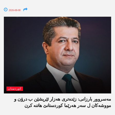
2026-08-08
کوردستان
مەسروور بارزانی: زێدەتری ھەزار ئێریشێن ب درۆن و
مووشەکان ل سەر ھەرێما کوردستانێ ھاتنە کرن