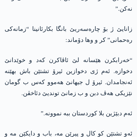
نەکن.”
زانایێ ژ بۆ چارەسەریێ بانگا بکارئانینا “زمانەکی
رەحمانی” کر و وھا دۆماند:
“خەرابکرن ھێسانە لێ ئاڤاکرن کەد و خوێدانێ
دخوازە. ئەم ژی دخوازین ئیرۆ تشتێن باش بهێنە
ئەنجامدان. ئیرۆ ل جیھانێ ھەموو کەس ب گومان
نێزیکی ھەڤ دبن و ب زمانێ توندیێ دئاخڤن.
ئەم دبێژین بلا کوردستان ببە نموونە.”
ئەو تشتێن کو کال و پیرێن مە، باب و دایکێن مە و