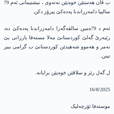
ب ڤان ھەستێن خوەیێن نەتەوی ، نیشتیمانی ئەم 79
سالییا دامەزراندنا پەدەکێ پیرۆز دکن.
ئەم د 79ەمین سالڤەگەرا دامەزراندنا پەدەکێ دە،
رێبەرێ گەلێ کوردستانێ مەلا مستەفا بارزانی یێ
نەمر و ھەموو شەھیدێن کوردستانێ ب گرامی ببیر
تینن.
ل گەل رێز و سلاڤێن خوەیێن برایانە.
16/8/2025
موستەفا ئۆزچەلیک