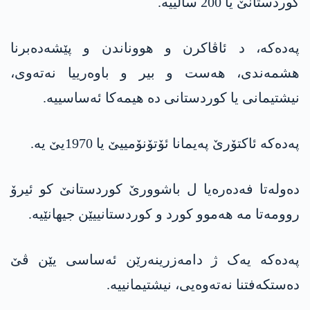
کوردستانێ یا 200 سالییە.
پەدەکە، د ئاڤاکرن و ھووناندن و پێشەدەبرنا
ھشمەندی، ھەست و بیر و باوەرییا نەتەوی،
نیشتیمانی یا کوردستانی دە ھیمەکا ئەساسییە.
پەدەکە ئاکتۆرێ پەیمانا ئۆتۆنۆمییێ یا 1970یێ یە.
دەولەتا فەدەرەیا ل باشوورێ کوردستانێ کو ئیرۆ
روومەتا مە ھەموو کورد و کوردستانییێن جیھانێیە.
پەدەکە یەک ژ دامەزرینەرێن ئەساسی یێن ڤێ
دەستکەفتنا نەتەوەیی، نیشتیمانییە.