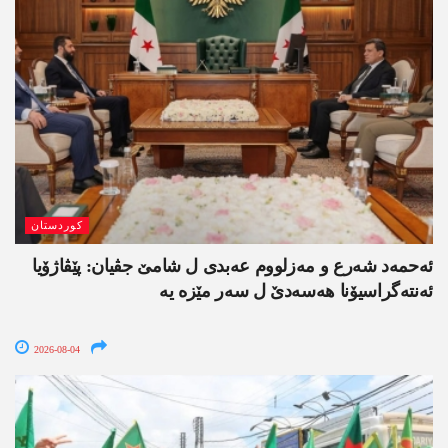
کوردستان
ئەحمەد شەرع و مەزلووم عەبدی ل شامێ جڤیان: پێڤاژۆیا
ئەنتەگراسیۆنا ھەسەدێ ل سەر مێزە یە
2026-08-04