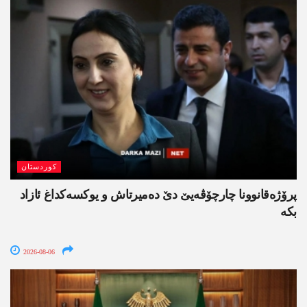
کوردستان
پرۆژەقانوونا چارچۆڤەیێ دێ دەمیرتاش و یوکسەکداغ ئازاد
بکە
2026-08-06