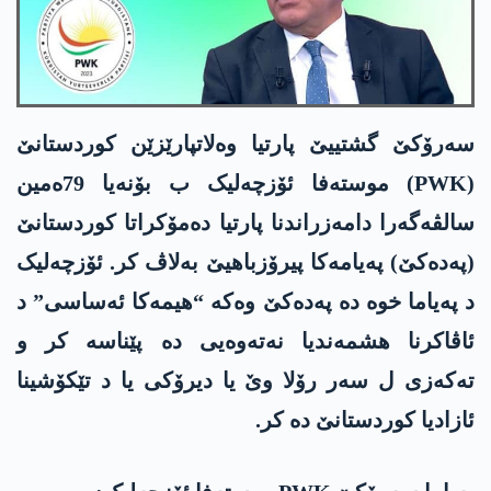
سەرۆکێ گشتییێ پارتیا وەلاتپارێزێن کوردستانێ
(PWK) موستەفا ئۆزچەلیک ب بۆنەیا 79ەمین
سالڤەگەرا دامەزراندنا پارتیا دەمۆکراتا کوردستانێ
(پەدەکێ) پەیامەکا پیرۆزباھیێ بەلاڤ کر. ئۆزچەلیک
د پەیاما خوە دە پەدەکێ وەکە “ھیمەکا ئەساسی” د
ئاڤاکرنا ھشمەندیا نەتەوەیی دە پێناسە کر و
تەکەزی ل سەر رۆلا وێ یا دیرۆکی یا د تێکۆشینا
ئازادیا کوردستانێ دە کر.