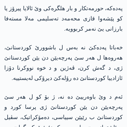
پەدەکە، حورمەتکار و بار ھلگرەکی وێ ئالایا پیرۆز یا
کو پێشەوا قازی محەمەد تەسلیمی مەلا مستەفا
بارزانی یێ نەمر کربوویە.
خەباتا پەدەکێ نە بەس ل باشوورێ کوردستانێ،
ھەروەھا ل ھەر سێ پەرچەیێن دن یێن کوردستانێ
ژی، د گەش کرن، ڤەژین و د خوە نووکرنا دۆزا
ئازادییا کوردستانێ دە رۆلەکێ دیرۆکی لەیستییە.
ئەم د وێ باوەرییێ دە نە، ژ بۆ کو ل ھەر سێ
پەرچەیێن دن یێن کوردستانێ ژی پرسا کورد و
کوردستانێ ب رێیێن سییاسی، دەمۆکراتیک، سڤیل