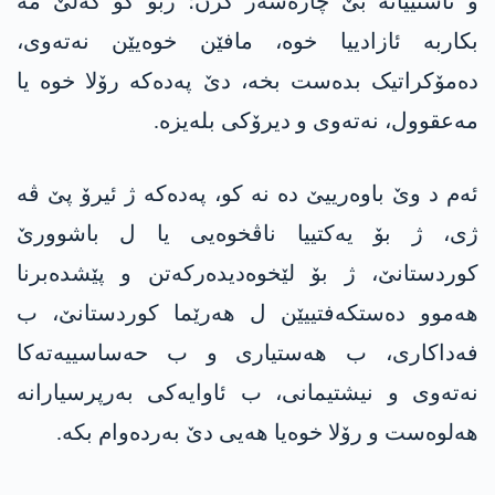
و ئاشتییانە بێ چارەسەر کرن؛ ژبۆ کو گەلێ مە
بکاربە ئازادییا خوە، مافێن خوەیێن نەتەوی،
دەمۆکراتیک بدەست بخە، دێ پەدەکە رۆلا خوە یا
مەعقوول، نەتەوی و دیرۆکی بلەیزە.
ئەم د وێ باوەرییێ دە نە کو، پەدەکە ژ ئیرۆ پێ ڤە
ژی، ژ بۆ یەکتییا ناڤخوەیی یا ل باشوورێ
کوردستانێ، ژ بۆ لێخوەدیدەرکەتن و پێشدەبرنا
ھەموو دەستکەفتییێن ل ھەرێما کوردستانێ، ب
فەداکاری، ب ھەستیاری و ب حەساسییەتەکا
نەتەوی و نیشتیمانی، ب ئاوایەکی بەرپرسیارانە
ھەلوەست و رۆلا خوەیا ھەیی دێ بەردەوام بکە.