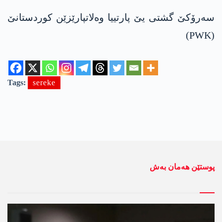
سەرۆکێ گشتی یێ پارتییا وەلاتپارێزێن کوردستانێ
(PWK)
Tags:
sereke
پوستێن ھەمان بەش