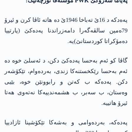
پەیاما سەرۆکێ PWK موستەفا ئۆزچەلیک:
پەەدکە د 16ێ تەباخا 1946ێ دە ھاتە ئاڤا کرن و ئیرۆ
79ەمین سالڤەگەرا دامەزراندنا پەدەکێ (پارتییا
دەمۆکراتا کوردستانێ)یە.
گاڤا کو ئەم بەحسا پەدەکێ دکن، د ئەسلێ خوە دە
ئەم بەحسا رێکخستنەکا زندی، بەردەوام، تێکۆشەر
دکن. پەدەکە ب کەتن و رابوونێن خوە، بێیی
وەستان، ب سەبر، ب ھشمەندییەکا نەتەوی ھەتا
ئیرۆ ھاتییە.
پەدەکە، بەردەوامی و بەشەکا تێکۆشینا ئازادییا