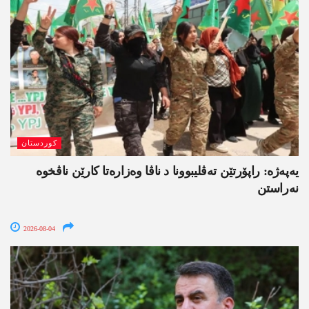
کوردستان
یەپەژە: راپۆرتێن تەڤلیبوونا د ناڤا وەزارەتا کارێن ناڤخوە
نەراستن
2026-08-04