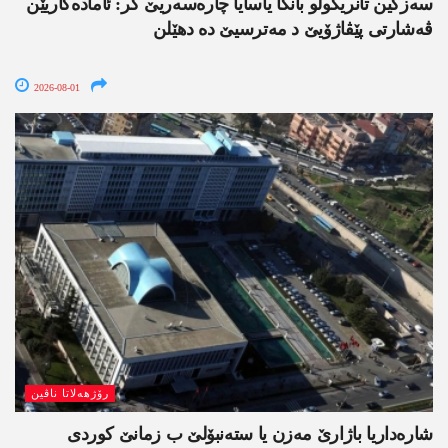
سەزگین تانریکولو بانگا یاسایا چارەسەریێ کر: ئامادەکاریێن
ڤەشارتی پێڤاژۆیێ د مەترسیێ دە دھێلن
2026-08-01
رۆژھەلاتا ناڤین
شارەداریا باژارێ مەزن یا ستەنبۆلێ ب زمانێ کوردی