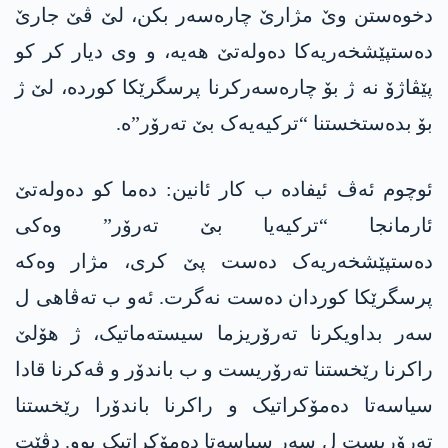
دخوەستن وێ مژارێ چارەسەر بکن، لێ ڤێ جارێ
دەستپێشخەریەکا دەولەتێ ھەیە، و وی دیار کر کو
پێڤاژۆ نە ژ بۆ چارەسەرکرنا پرسگرێکا کوردە، لێ ژ
بۆ بدەستخستنا “ترکیەیەک بێ تەرۆر”ە.
ئوچوم ئەڤ ئیفادە ب کار ئانین: دەما کو دەولەتێ
ئارمانجا “ترکیەیا بێ تەرۆر” وەکی
دەستپێشخەریەک دەست پێ کری، مژار وەکە
پرسگرێکا کوردان دەست نەگرت. ئەو ب تەڤاھی ل
سەر بداویکرنا تەرۆریزما سیستەماتیک، ژ ھۆلێ
راکرنا رێخستنا تەرۆریست و ب باندۆر و ڤەکرنا قادا
سیاسەتا دەمۆکراتیک و راکرنا باندۆرا رێخستنا
تەرۆریست ل سەر سیاسەتا دەمۆکراتیک بوو. دڤێت