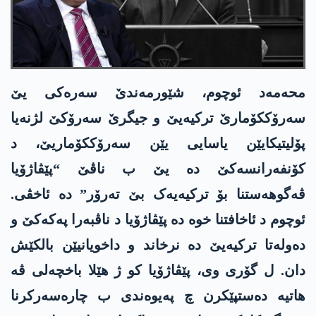
محەمەد ئوچوم، شێورمەندێ سەرەکی یێ
سەرۆککۆمارێ ترکیەیێ و جیگرێ سەرۆکێ لژنەیا
پۆلیتیکایێن یاسایی یێن سەرۆککۆماریێ، د
کۆنفەرانسەکێ دە یێ ب ناڤێ “پێڤاژۆیا
ڤەگوھەستنا بۆ ترکیەیەک بێ تەرۆر” دە ئاخڤی.
ئوچوم د ئاخافتنا خوە دە پێڤاژۆیا د ناڤبەرا پەکەکێ و
دەولەتا ترکیەیێ دە نرخاند و داخویانیێن بالکێش
دان. ل گۆری وی، پێڤاژۆیا کو ژ ھێلا باخچەلی ڤە
ھاتیە دەستپێکرن چ پەیوەندی ب چارەسەرکرنا