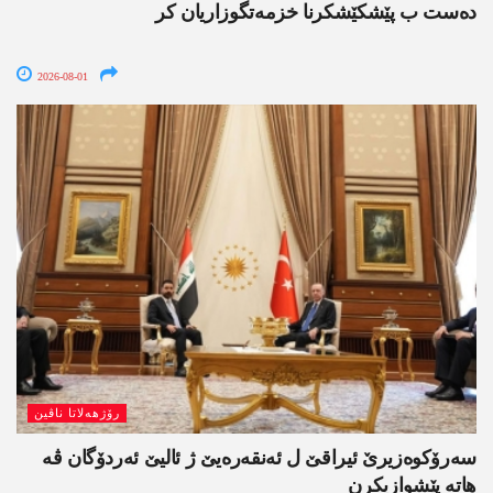
دەست ب پێشکێشکرنا خزمەتگوزاریان کر
2026-08-01
رۆژھەلاتا ناڤین
سەرۆکوەزیرێ ئیراقێ ل ئەنقەرەیێ ژ ئالیێ ئەردۆگان ڤە
ھاتە پێشوازیکرن