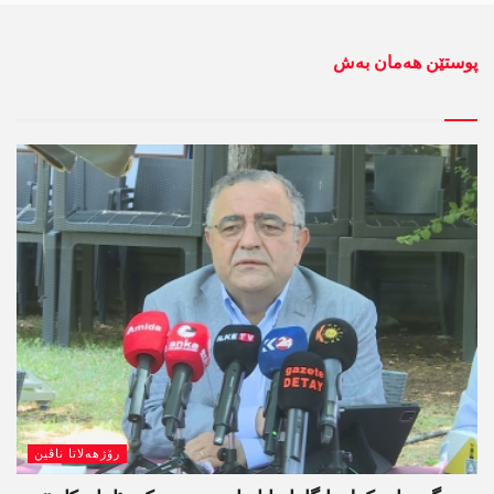
پوستێن ھەمان بەش
رۆژھەلاتا ناڤین