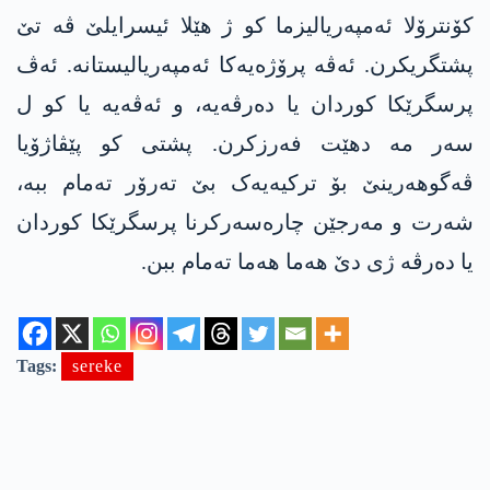
کۆنترۆلا ئەمپەریالیزما کو ژ ھێلا ئیسرایلێ ڤە تێ
پشتگریکرن. ئەڤە پرۆژەیەکا ئەمپەریالیستانە. ئەڤ
پرسگرێکا کوردان یا دەرڤەیە، و ئەڤەیە یا کو ل
سەر مە دهێت فەرزکرن. پشتی کو پێڤاژۆیا
ڤەگوھەرینێ بۆ ترکیەیەک بێ تەرۆر تەمام ببە،
شەرت و مەرجێن چارەسەرکرنا پرسگرێکا کوردان
یا دەرڤە ژی دێ ھەما ھەما تەمام ببن.
Tags:
sereke