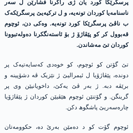
پرسگرێکا کورد یان ژی راکرنا فشارێن ل سەر
ناسنامەیا کوردان تونەیە، و ل ترکیەیێ پرسگرێکەک
ب ناڤێ پرسگرێکا کورد تونەیە. وەکی دن، ئوچوم
قەبوول کر کو پێڤاژۆ ژ بۆ ئاستەنگکرنا دەولەتبوونا
کوردان تێ مەشاندن.
تێ گۆتن کو ئوچوم، کو خوەدی کەسایەتیەک پر
دوندە، پێڤاژۆیا ل ئیمرالیێ ژ نێزیک ڤە دشۆپینە و
برێڤە دبە. ژ بەر ڤێ یەکێ، داخویانیێن وی پر
گرینگن. و گۆتنێن ئوچوم ھێڤیێن کوردان ژ پێڤاژۆیا
چارەسەریێ پاشگوھ دکن.
ئوچوم گۆت کو د دەمێن بەرێ دە، حکوومەتان