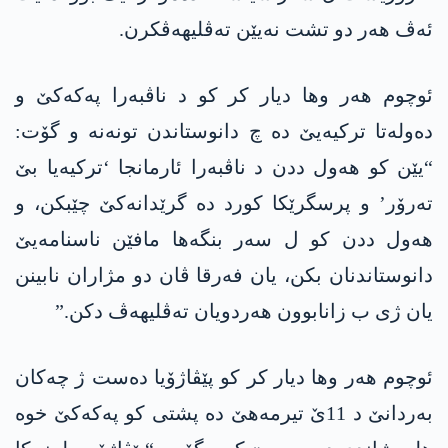
ئەڤ ھەر دو تشت نەیێن تەڤلیھەڤکرن.
ئوچوم ھەر وھا دیار کر کو د ناڤبەرا پەکەکێ و
دەولەتا ترکیەیێ دە چ دانوستاندن تونەنە و گۆت:
“یێن کو ھەول ددن د ناڤبەرا ئارمانجا ‘ترکیەیا بێ
تەرۆر’ و پرسگرێکا کورد دە گرێدانەکێ چێبکن، و
ھەول ددن کو ل سەر بنگەھا مافێن ناسنامەیێ
دانوستاندنان بکن، یان فەرقا ڤان دو مژاران نابینن
یان ژی ب زانابوون ھەردویان تەڤلیھەڤ دکن.”
ئوچوم ھەر وھا دیار کر کو پێڤاژۆیا دەست ژ چەکان
بەردانێ د 11ێ تیرمەھێ دە پشتی کو پەکەکێ خوە