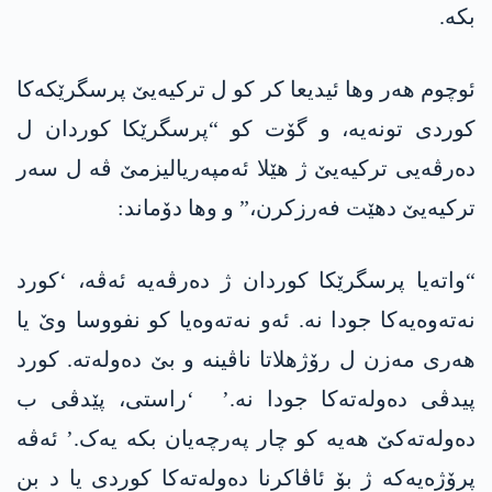
بکە.
ئوچوم ھەر وھا ئیدیعا کر کو ل ترکیەیێ پرسگرێکەکا
کوردی تونەیە، و گۆت کو “پرسگرێکا کوردان ل
دەرڤەیی ترکیەیێ ژ ھێلا ئەمپەریالیزمێ ڤە ل سەر
ترکیەیێ دهێت فەرزکرن،” و وھا دۆماند:
“واتەیا پرسگرێکا کوردان ژ دەرڤەیە ئەڤە، ‘کورد
نەتەوەیەکا جودا نە. ئەو نەتەوەیا کو نفووسا وێ یا
ھەری مەزن ل رۆژھلاتا ناڤینە و بێ دەولەتە. کورد
پیدڤی دەولەتەکا جودا نە.’ ‘راستی، پێدڤی ب
دەولەتەکێ ھەیە کو چار پەرچەیان بکە یەک.’ ئەڤە
پرۆژەیەکە ژ بۆ ئاڤاکرنا دەولەتەکا کوردی یا د بن