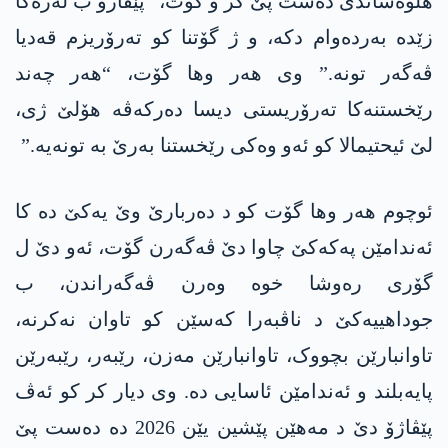
هلوەشاندی دەست پێ کر و گۆت، “پێڤاژۆ ب لەزەکا
زێدە بەردەوام دکە، و ژ گۆتنا کو تەرۆریزم قەدیا
ڤەگەر تونە.” وی ھەر وھا گۆت، “ھەر چەند
رێخستنەکا تەرۆریستی دیسا دەرکەڤە هۆلێ ژی،
لێ ئیحتیمالا کو ئەو وەکی رێخستنا بەرێ بە تونەیە.”
ئوچوم ھەر وھا گۆت کو د دەربارێ وێ یەکێ دە کا
ئەندامێن پەکەکێ چاوا دێ ڤەگەرن گۆت، ئەو دێ ل
گۆری رەوشا خوە وەرن ڤەگەراندن، ب
جوداھییەکێ د ناڤبەرا کەسێن کو تاوان نەکرنە،
تاوانبارێن بچووک، تاوانبارێن مەزن، رێبەر، رێبەرێن
پایەبلند و ئەندامێن ئاسایی دە. وی دیار کر کو ئەڤ
پێڤاژۆ دێ د مەھێن پێشین یێن 2026 دە دەست پێ