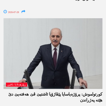
2026-07-28
رۆژھەلاتا ناڤین
کورتولموش: پرۆژەیاسایا پێڤاژۆیا ئاشتیێ ڤێ ھەفتەیێ دێ
هێتە پەژراندن