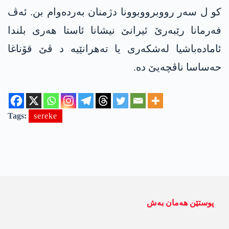
کو ل سەر رووبرووبوونا دژمنان بەردەوام بن. ئەڤ
فەرمانا رێبەرێ ئیرانێ نیشانا ئاستا ھەری بلندا
ئامادەباشیا لەشکەری یا تەھرانێیە د ڤێ قۆناغا
حەساسا ناڤچەیێ دە.
Tags:
sereke
پوستێن ھەمان بەش