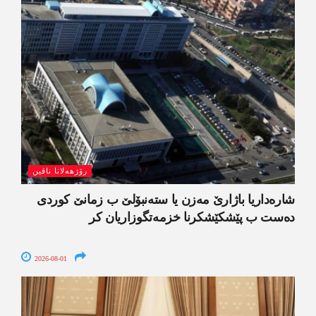
رۆژھەلاتا ناڤین
شارەداریا باژارێ مەزن یا ستەنبۆلێ ب زمانێ کوردی
دەست ب پێشکێشکرنا خزمەتگوزاریان کر
2026-08-01