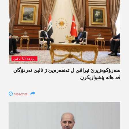
رۆژھەلاتا ناڤین
سەرۆکوەزیرێ ئیراقێ ل ئەنقەرەیێ ژ ئالیێ ئەردۆگان
ڤە ھاتە پێشوازیکرن
2026-07-28