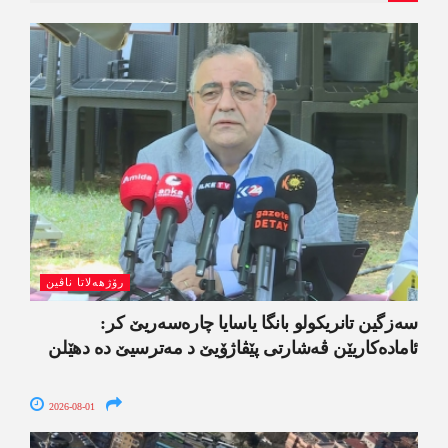
رۆژھەلاتا ناڤین
سەزگین تانریکولو بانگا یاسایا چارەسەریێ کر:
ئامادەکاریێن ڤەشارتی پێڤاژۆیێ د مەترسیێ دە دھێلن
2026-08-01