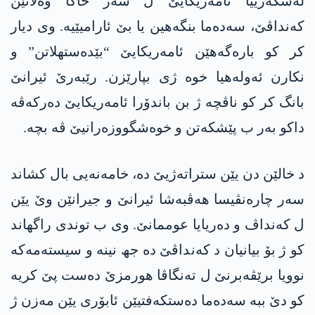
لەشکەرییا ئامەریکایێ ل سەر خاکا وەلاتێن
کەنداڤێ، سەدەما بنگەھین یا بێ ئارامیێیە. وی دیار
کر کو بارەگەھێن ئامەریکایێ “بێدەستھلاتن” و
نکارن ئەولەھیا خوە ژی بپارێزن. رێبەرێ ئیرانێ
بانگ کر کو ناڤچە ژ بن باندۆرا ئامەریکایێ دەرکەڤە
داکو بەر ب پێشکەتن و خوەشگووزەرانیێ ڤە بچە.
د خالێن دن یێن ستراتەژیێ دە، خامەنەیی بال کشاند
سەر چارەنڤیسا ھەڤبەشا ئیرانێ و جیرانێن وێ یێن
ل کەنداڤ و دەریایا عوممانێ. وی ب توندی راگھاند
کو ژ بۆ بیانیان د کەنداڤێ دە جھ نینە و سیستەمەکە
نوویا برێڤەبرنێ ل تەنگاڤا ھورمزێ دەست پێ کریە
کو دێ ببە سەدەما دەستکەفتیێن ئابۆری یێن مەزن ژ