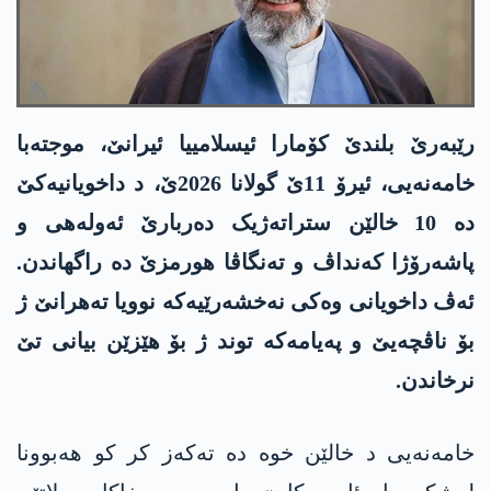
رێبەرێ بلندێ کۆمارا ئیسلامییا ئیرانێ، موجتەبا
خامەنەیی، ئیرۆ 11ێ گولانا 2026ێ، د داخویانیەکێ
دە 10 خالێن ستراتەژیک دەربارێ ئەولەھی و
پاشەرۆژا کەنداڤ و تەنگاڤا ھورمزێ دە راگھاندن.
ئەڤ داخویانی وەکی نەخشەرێیەکە نوویا تەھرانێ ژ
بۆ ناڤچەیێ و پەیامەکە توند ژ بۆ ھێزێن بیانی تێ
نرخاندن.
خامەنەیی د خالێن خوە دە تەکەز کر کو ھەبوونا