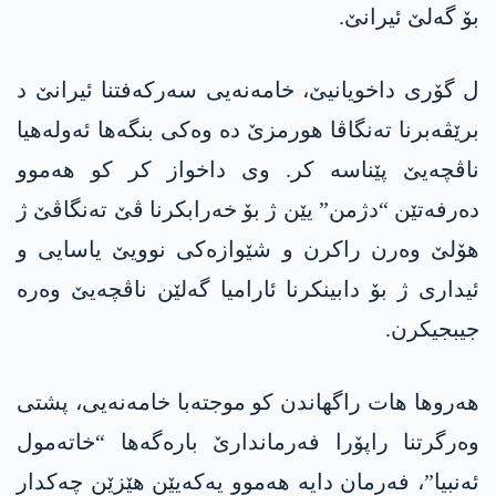
بۆ گەلێ ئیرانێ.
ل گۆری داخویانیێ، خامەنەیی سەرکەفتنا ئیرانێ د
برێڤەبرنا تەنگاڤا ھورمزێ دە وەکی بنگەھا ئەولەھیا
ناڤچەیێ پێناسە کر. وی داخواز کر کو ھەموو
دەرفەتێن “دژمن” یێن ژ بۆ خەرابکرنا ڤێ تەنگاڤێ ژ
ھۆلێ وەرن راکرن و شێوازەکی نوویێ یاسایی و
ئیداری ژ بۆ دابینکرنا ئارامیا گەلێن ناڤچەیێ وەرە
جیبجیکرن.
ھەروھا ھات راگھاندن کو موجتەبا خامەنەیی، پشتی
وەرگرتنا راپۆرا فەرماندارێ بارەگەھا “خاتەمول
ئەنبیا”، فەرمان دایە ھەموو یەکەیێن ھێزێن چەکدار