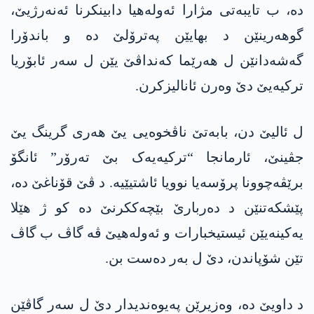
دە، ب تایبەتی مژارا ئەولەھیا دابینکرنا ئەنەرژیێ،
گوھەرینێن د بھایێن پەترۆلێ دە و باندۆرا
گەشەدانێن ل ھەرێما کەنداڤێ یێن ل سەر ئابۆریا
ترکیەیێ دێ وەرن ئانالیزکرن.
ل ئالیێ دن، بابەتێ ناڤخوەیی یێ ھەری گرینگ یێ
جڤینێ، ئارمانجا “ترکیەیەک بێ تەرۆر” ئانگۆ
برێڤەچوونا پرۆسەیا نوویا ئاشتیێیە. د ڤێ قۆناغێ دە،
پێشکەتنێن د دەربارێ بێچەککرنێ دە کو ژ ھێلا
یەکینەیێن ئیستیخبارات و ئەولەھیێ ڤە گاڤ ب گاڤ
تێن شۆپاندن، دێ ل بەر دەست بن.
د داویێ دە، وەزیرێن پەیوەندیدار دێ ل سەر گاڤێن