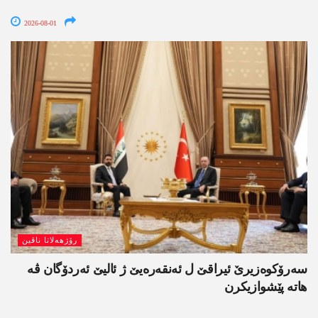
2026-08-01
رۆژھەلاتا ناڤین
سەرۆکوەزیرێ ئیراقێ ل ئەنقەرەیێ ژ ئالیێ ئەردۆگان ڤە
ھاتە پێشوازیکرن