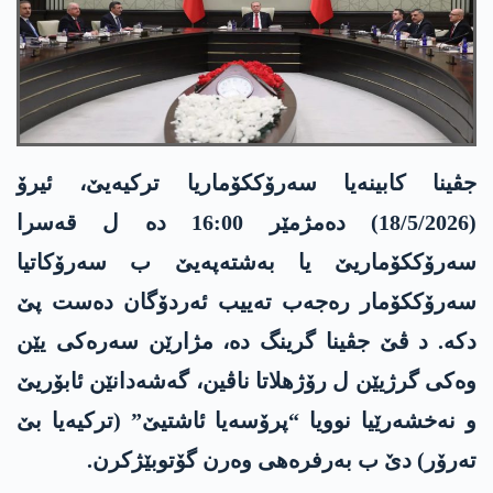
جڤینا کابینەیا سەرۆککۆماریا ترکیەیێ، ئیرۆ
(18/5/2026) دەمژمێر 16:00 دە ل قەسرا
سەرۆککۆماریێ یا بەشتەپەیێ ب سەرۆکاتیا
سەرۆککۆمار رەجەب تەییب ئەردۆگان دەست پێ
دکە. د ڤێ جڤینا گرینگ دە، مژارێن سەرەکی یێن
وەکی گرژیێن ل رۆژھلاتا ناڤین، گەشەدانێن ئابۆریێ
و نەخشەرێیا نوویا “پرۆسەیا ئاشتیێ” (ترکیەیا بێ
تەرۆر) دێ ب بەرفرەھی وەرن گۆتوبێژکرن.