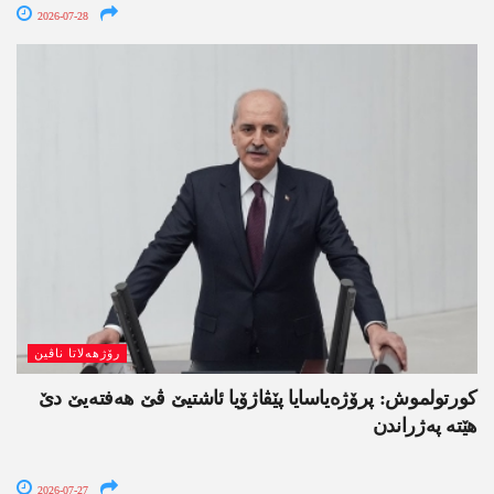
2026-07-28
رۆژھەلاتا ناڤین
کورتولموش: پرۆژەیاسایا پێڤاژۆیا ئاشتیێ ڤێ ھەفتەیێ دێ
هێتە پەژراندن
2026-07-27