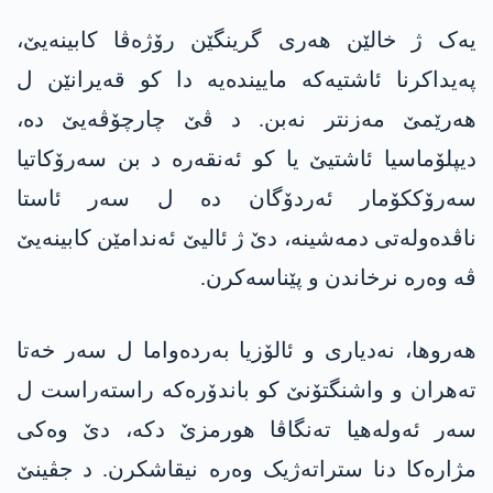
یەک ژ خالێن ھەری گرینگێن رۆژەڤا کابینەیێ،
پەیداکرنا ئاشتیەکە ماییندەیە دا کو قەیرانێن ل
ھەرێمێ مەزنتر نەبن. د ڤێ چارچۆڤەیێ دە،
دیپلۆماسیا ئاشتیێ یا کو ئەنقەرە د بن سەرۆکاتیا
سەرۆککۆمار ئەردۆگان دە ل سەر ئاستا
ناڤدەولەتی دمەشینە، دێ ژ ئالیێ ئەندامێن کابینەیێ
ڤە وەرە نرخاندن و پێناسەکرن.
ھەروھا، نەدیاری و ئالۆزیا بەردەواما ل سەر خەتا
تەھران و واشنگتۆنێ کو باندۆرەکە راستەراست ل
سەر ئەولەھیا تەنگاڤا ھورمزێ دکە، دێ وەکی
مژارەکا دنا ستراتەژیک وەرە نیقاشکرن. د جڤینێ