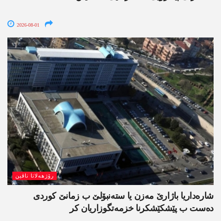
2026-08-01
رۆژھەلاتا ناڤین
شارەداریا باژارێ مەزن یا ستەنبۆلێ ب زمانێ کوردی
دەست ب پێشکێشکرنا خزمەتگوزاریان کر