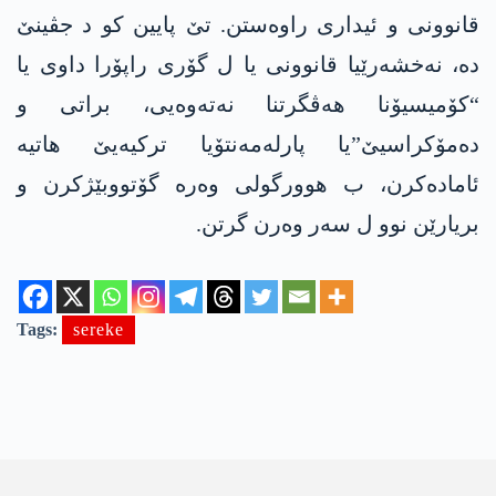
قانوونی و ئیداری راوەستن. تێ پایین کو د جڤینێ
دە، نەخشەرێیا قانوونی یا ل گۆری راپۆرا داوی یا
“کۆمیسیۆنا ھەڤگرتنا نەتەوەیی، براتی و
دەمۆکراسیێ”یا پارلەمەنتۆیا ترکیەیێ ھاتیە
ئامادەکرن، ب ھوورگولی وەرە گۆتووبێژکرن و
بریارێن نوو ل سەر وەرن گرتن.
Tags:
sereke