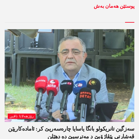
پوستێن ھەمان بەش
رۆژھەلاتا ناڤین
سەزگین تانریکولو بانگا یاسایا چارەسەریێ کر: ئامادەکاریێن
ڤەشارتی پێڤاژۆیێ د مەترسیێ دە دھێلن