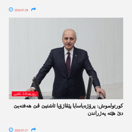
2026-07-28
رۆژھەلاتا ناڤین
کورتولموش: پرۆژەیاسایا پێڤاژۆیا ئاشتیێ ڤێ ھەفتەیێ
دێ هێتە پەژراندن
2026-07-27