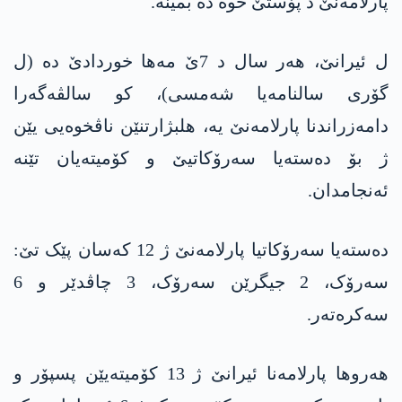
پارلامەنێ د پۆستێ خوە دە بمینە.
ل ئیرانێ، ھەر سال د 7ێ مەھا خوردادێ دە (ل
گۆری سالنامەیا شەمسی)، کو سالڤەگەرا
دامەزراندنا پارلامەنێ یە، ھلبژارتنێن ناڤخوەیی یێن
ژ بۆ دەستەیا سەرۆکاتیێ و کۆمیتەیان تێنە
ئەنجامدان.
دەستەیا سەرۆکاتیا پارلامەنێ ژ 12 کەسان پێک تێ:
سەرۆک، 2 جیگرێن سەرۆک، 3 چاڤدێر و 6
سەکرەتەر.
ھەروھا پارلامەنا ئیرانێ ژ 13 کۆمیتەیێن پسپۆر و