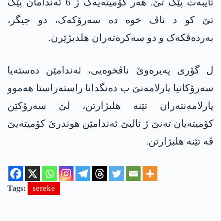
تایبەت پێک تێ. ھەر کۆمیتەیەک ژ 6 ئەندامان پێک
تێ کو د ناڤ خوە دە سەرۆکەک، دو جیگر،
بەردەڤکەک و دو سەکرەتەران ھلدبژێرن.
ل گۆری پەیرەوێ ناڤخوەیی، ئەندامێن دەستەیا
سەرۆکاتیا پارلامەنێ ب دەنگدانا راستەراستا ھەموو
پارلامەنتەران تێنە ھلبژارتن، لێ سەرۆکێن
کۆمیتەیان تەنێ ژ ئالیێ ئەندامێن ھوندرێ کۆمیتەیێ
ڤە تێنە ھلبژارتن.
Tags:
sereke