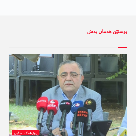
پوستێن ھەمان بەش
رۆژھەلاتا ناڤین