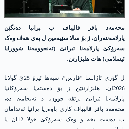
محه‌مه‌د باقر قالیباف ب پرانیا دەنگێن
پارلامەنتەران، ژ بۆ سالا سێیەمین ل پەی ھەڤ وەک
سەرۆکێ پارلامەنا ئیرانێ (ئەنجوومەنا شوورایا
ئیسلامی) ھات ھلبژارتن.
ل گۆری ئاژانسا “فارس”، سبەھا ئیرۆ 25ێ گولانا
2026ان، ھلبژارتنێن ژ بۆ دەستەیا سەرۆکاتیا
پارلامەنا ئیرانێ برێڤە چوون. د ئەنجامێ دە،
محه‌مه‌د باقر قالیباف کاری باوەریا پرانیا ئەندامان
ب دەست بخە و وەک سەرۆکێ خولا 12ان یا