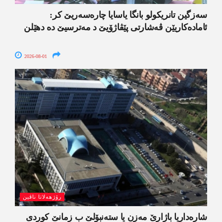
سەزگین تانریکولو بانگا یاسایا چارەسەریێ کر:
ئامادەکاریێن ڤەشارتی پێڤاژۆیێ د مەترسیێ دە دھێلن
2026-08-01
رۆژھەلاتا ناڤین
شارەداریا باژارێ مەزن یا ستەنبۆلێ ب زمانێ کوردی