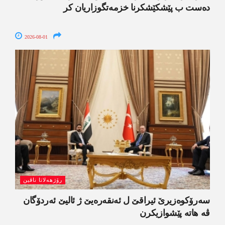
دەست ب پێشکێشکرنا خزمەتگوزاریان کر
2026-08-01
رۆژھەلاتا ناڤین
سەرۆکوەزیرێ ئیراقێ ل ئەنقەرەیێ ژ ئالیێ ئەردۆگان
ڤە ھاتە پێشوازیکرن