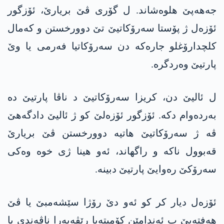
جەهەپێ ھلوەشاند. ل گۆری ڤێ بریارێ، ئۆزگور
ئۆزەل ژ پۆستا سەرۆکاتیێ تێ دوورخستن و کەمال
کلچدارۆغلو جارەکە دن سەرۆکاتیا فەرمی یا وێ
پارتیێ وەردگرە.
ل ئالیێ دن، کریزا سەرۆکاتیێ د ناڤا پارتیێ دە
بەردەوام دکە. ئۆزگور ئۆزەلێ کو ژ ئالیێ دادگەھێ
ڤە ژ سەرۆکاتیێ ھاتیە دوورخستن ڤێ بریارێ
قەبوول ناکە و راگھاند، ئەو ھینا ژی خوە وەکی
سەرۆکێ رەوایێ پارتیێ دبینە.
ئۆزەل دیار کر کو ئەو دێ رۆژا سێشەمبێ یا ڤێ
ھەفتەیێ ب ئەندامێن کۆمیتەیا رێڤەبەرا ناڤەندی یا