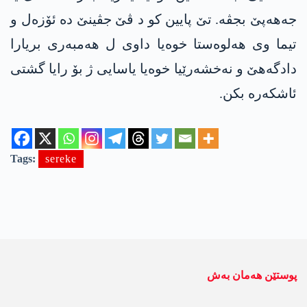
جەهەپێ بجڤە. تێ پایین کو د ڤێ جڤینێ دە ئۆزەل و
تیما وی ھەلوەستا خوەیا داوی ل ھەمبەری بریارا
دادگەھێ و نەخشەرێیا خوەیا یاسایی ژ بۆ رایا گشتی
ئاشکەرە بکن.
Tags:
sereke
پوستێن ھەمان بەش