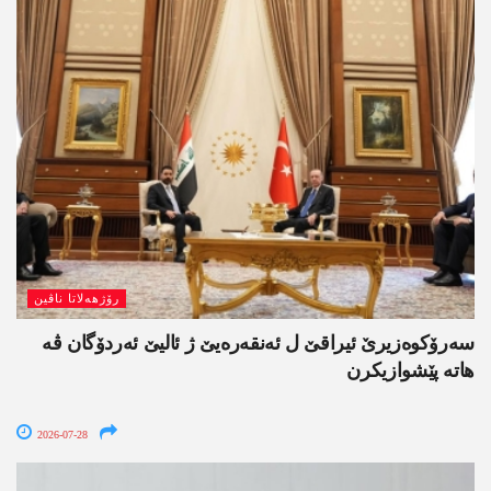
رۆژھەلاتا ناڤین
سەرۆکوەزیرێ ئیراقێ ل ئەنقەرەیێ ژ ئالیێ ئەردۆگان ڤە
ھاتە پێشوازیکرن
2026-07-28