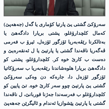
سەرۆکێ گشتی یێ پارتیا کۆماری یا گەل (جەهەپێ)
کەمال کلچدارۆغلو، پشتی بریارا دادگەھێ یا
بەتالکرنا رێڤەبەریا ئۆزگور ئۆزەل، ئیرۆ ب فەرمی
ڤەگەریا ناڤەندا گشتی یا پارتیێ یا ل ئەنقەرەیێ و
دەست ب کارێ خوە کر. کلچدارۆغلو، پشتی کو
دادگەھێ بریارا ھلوەشاندنا رێڤەبەریا ب سەرۆکاتیا
ئۆزگور ئۆزەل دا، جارەکە دن وەکی سەرۆکێ
گشتی یێ پارتیێ چوو سەر کارێ خوە. تێ پایین کو
کلچدارۆغلو ب فەرسەندا جەژنا قوربانێ، ل ناڤەندا
گشتی یا پارتیێ پێشوازیا ئەندام و ئالیگرێن جەهەپێ