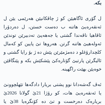
بکە.
ل گۆری ئاگاھیێن کو ژ چاڤکانیێن ھەرێمی یێن ل
ئەنقەرەیێ ھاتنە ب دەست خستن، ل دەردۆرا
ئاڤاھیا ناڤەندا گشتی یا جەهەپێ تەدبیرێن توندێن
ئەولەھیێ ھاتنە گرتن. ھەروھا تێ پایین کو کەمال
کلچدارۆغلو د دەمژمێرێن پێش دە ژ بۆ رایا گشتی و
ئالیگرێن پارتیێ گۆتارەکێ پێشکێش بکە و پێنگاڤێن
خوەیێن بهێت راگھینە.
ئەڤ گەشەدانا نوو پشتی بریارا دادگەھا تێھلچوونێ
یا ئەنقەرەیێ ھات، کو رۆژا 21ێ گولانا 2026ێ
بریارەک دەرخست و تێ دە کۆنگرەیا 38ێ یا