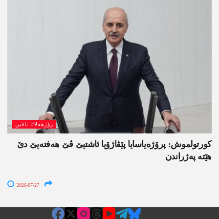
رۆژھەلاتا ناڤین
کورتولموش: پرۆژەیاسایا پێڤاژۆیا ئاشتیێ ڤێ ھەفتەیێ دێ
هێتە پەژراندن
2026-07-27