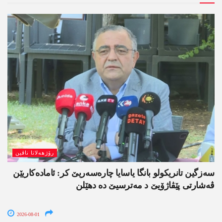
رۆژھەلاتا ناڤین
سەزگین تانریکولو بانگا یاسایا چارەسەریێ کر: ئامادەکاریێن
ڤەشارتی پێڤاژۆیێ د مەترسیێ دە دھێلن
2026-08-01