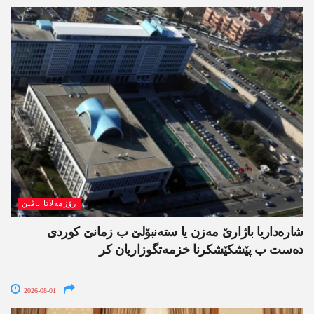
رۆژھەلاتا ناڤین
شارەداریا باژارێ مەزن یا ستەنبۆلێ ب زمانێ کوردی
دەست ب پێشکێشکرنا خزمەتگوزاریان کر
2026-08-01