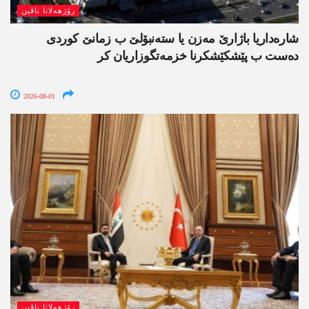
رۆژھەلاتا ناڤین
شارەداریا باژارێ مەزن یا ستەنبۆلێ ب زمانێ کوردی
دەست ب پێشکێشکرنا خزمەتگوزاریان کر
2026-08-01
رۆژھەلاتا ناڤین