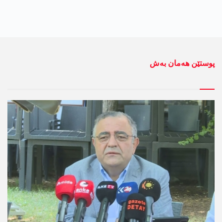
پوستێن ھەمان بەش