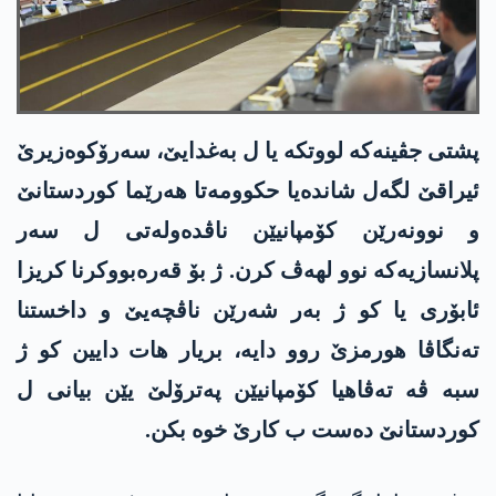
پشتی جڤینەکە لووتکە یا ل بەغدایێ، سەرۆکوەزیرێ
ئیراقێ لگەل شاندەیا حکوومەتا ھەرێما کوردستانێ
و نوونەرێن کۆمپانیێن ناڤدەولەتی ل سەر
پلانسازیەکە نوو لھەڤ کرن. ژ بۆ قەرەبووکرنا کریزا
ئابۆری یا کو ژ بەر شەرێن ناڤچەیێ و داخستنا
تەنگاڤا ھورمزێ روو دایە، بریار ھات دایین کو ژ
سبە ڤە تەڤاھیا کۆمپانیێن پەترۆلێ یێن بیانی ل
کوردستانێ دەست ب کارێ خوە بکن.