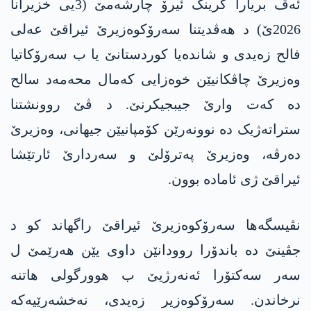
ئەڤ بریارا گرینگ ئیرۆ چارشەمێ (3یی خزیرانا
2026ێ) د ھەڤدیتنا سەرۆکوەزیرێ ئیراقێ عەلی
فالح زەیدی و شاندەیا کوردستانێ یا ب سەرۆکاتیا
وەزیرێ چاڤکانیێن خوەزایی کەمال محەمەد سالح
دە کەت وارێ جیبجیکرنێ. د ڤێ روونشتنا
ستراتەژیک دە نوونەرێن کۆمپانیێن جیھانی، وەزیرێ
دەرڤە، وەزیرێ پەترۆلێ و سەردارێ ئارتێشا
ئیراقێ ژی ئامادە بوون.
نڤیسگەھا سەرۆکوەزیرێ ئیراقێ راگھاند کو د
جڤینێ دە باندۆرا روودانێن داوی یێن ھەرێمێ ل
سەر سەکتۆرا ئەنەرژیێ ب ھوورگولی ھاتنە
نرخاندن. سەرۆکوەزیر زەیدی، نەخشەرێیەکە