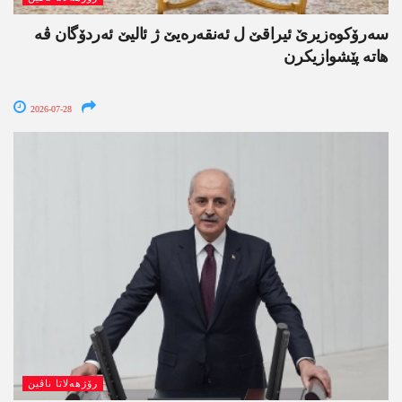
سەرۆکوەزیرێ ئیراقێ ل ئەنقەرەیێ ژ ئالیێ ئەردۆگان ڤە
ھاتە پێشوازیکرن
2026-07-28
رۆژھەلاتا ناڤین