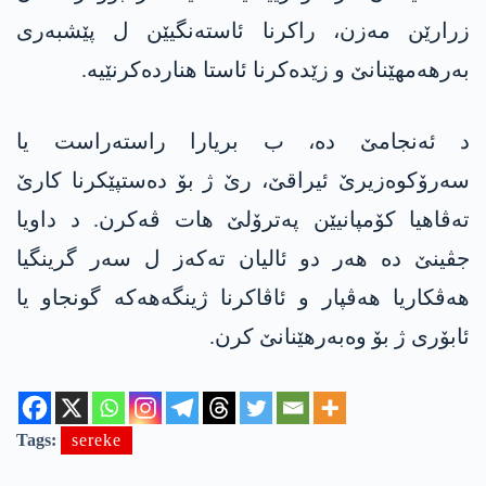
زرارێن مەزن، راکرنا ئاستەنگیێن ل پێشبەری
بەرھەمھێنانێ و زێدەکرنا ئاستا ھناردەکرنێیە.
د ئەنجامێ دە، ب بریارا راستەراست یا
سەرۆکوەزیرێ ئیراقێ، رێ ژ بۆ دەستپێکرنا کارێ
تەڤاھیا کۆمپانیێن پەترۆلێ ھات ڤەکرن. د داویا
جڤینێ دە ھەر دو ئالیان تەکەز ل سەر گرینگیا
ھەڤکاریا ھەڤپار و ئاڤاکرنا ژینگەھەکە گونجاو یا
ئابۆری ژ بۆ وەبەرھێنانێ کرن.
Tags:
sereke