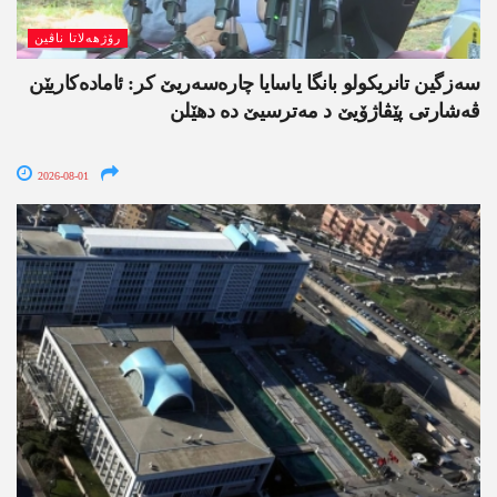
رۆژھەلاتا ناڤین
سەزگین تانریکولو بانگا یاسایا چارەسەریێ کر: ئامادەکاریێن
ڤەشارتی پێڤاژۆیێ د مەترسیێ دە دھێلن
2026-08-01