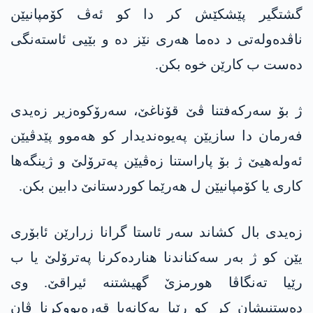
گشتگیر پێشکێش کر دا کو ئەڤ کۆمپانیێن
ناڤدەولەتی د دەما ھەری نێز دە و بێیی ئاستەنگی
دەست ب کارێن خوە بکن.
ژ بۆ سەرکەفتنا ڤێ قۆناغێ، سەرۆکوەزیر زەیدی
فەرمان دا سازیێن پەیوەندیدار کو ھەموو پێدڤیێن
ئەولەھیێ ژ بۆ پاراستنا زەڤیێن پەترۆلێ و ژینگەھا
کاری یا کۆمپانیێن ل ھەرێما کوردستانێ دابین بکن.
زەیدی بال کشاند سەر ئاستا گرانا زرارێن ئابۆری
یێن کو ژ بەر سەکناندنا ھناردەکرنا پەترۆلێ یا ب
رێیا تەنگاڤا ھورمزێ گھیشتنە ئیراقێ. وی
دەستنیشان کر کو رێیا یەکانەیا قەرەبووکرنا ڤان