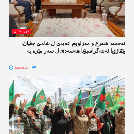
کوردستان
ئەحمەد شەرع و مەزلووم عەبدی ل شامێ جڤیان:
پێڤاژۆیا ئەنتەگراسیۆنا ھەسەدێ ل سەر مێزە یە
2026-08-04