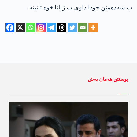
ب سه‌ده‌مێن جودا داوی ب ژیانا خوه‌ ئانینه‌.
پوستێن ھەمان بەش