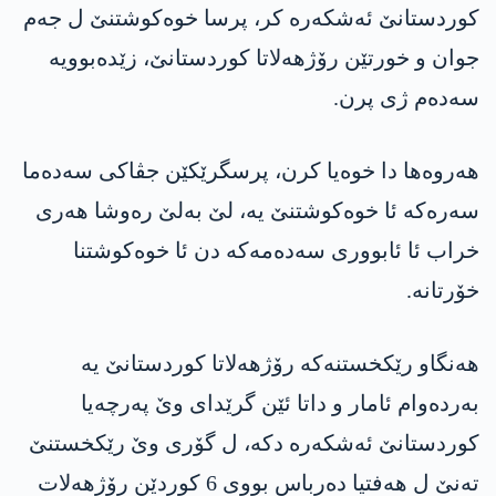
كوردستانێ ئه‌شكه‌ره‌ كر، پرسا خوه‌كوشتنێ ل جه‌م
جوان و خورتێن رۆژهه‌لاتا كوردستانێ، زێده‌بوویه‌
سه‌ده‌م ژی پرن.
هه‌روه‌ها دا خوه‌یا كرن، پرسگرێكێن جڤاكی سه‌ده‌ما
سه‌ره‌كه‌ ئا خوه‌كوشتنێ یه‌، لێ به‌لێ ره‌وشا هه‌ری
خراب ئا ئابووری سه‌ده‌مه‌كه‌ دن ئا خوه‌كوشتنا
خۆرتانه‌.
هه‌نگاو رێكخستنه‌كه‌ رۆژهه‌لاتا كوردستانێ یه‌
به‌رده‌وام ئامار و داتا ئێن گرێدای وێ په‌رچه‌یا
كوردستانێ ئه‌شكه‌ره‌ دكه‌، ل گۆری وێ رێكخستنێ
ته‌نێ ل هه‌فتیا ده‌رباس بووی 6 كوردێن رۆژهه‌لات