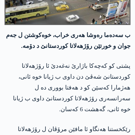
ب سه‌ده‌ما ره‌وشا هه‌ری خراب، خوه‌كوشتن ل جه‌م
جوان و خورتێن رۆژهه‌لاتا كوردستانێ د دۆمه‌.
پشتی كو كه‌چه‌كا باژارێ نه‌غه‌دێ ئا رۆژهه‌لاتا
كوردستانێ شه‌ڤێ دن داوی ب ژیانا خوه‌ ئانی،
هه‌ژمارا كه‌سێن كو د هه‌فتا بووری ده‌ ل
سه‌رانسه‌ری رۆژهه‌لاتا كوردستانێ داوی ب ژیانا
خوه‌ ئانی، گه‌هشت 6 كه‌سان.
رێكخستنا هه‌نگاو ئا مافێن مرۆڤان ل رۆژهه‌لاتا