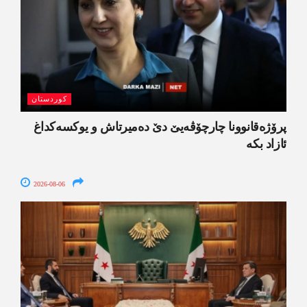
کوردستان
پرۆژەقانوونا چارچۆڤەیێ دێ دەمیرتاش و یوکسەکداغ
ئازاد بکە
2026-08-06