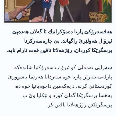
هه‌ڤسه‌رۆكێ پارتا ده‌مۆكراتیك ئا گه‌لان هه‌ده‌پێ
ئیرۆ ل هه‌ولێرێ راگهاند، بێ چاره‌سه‌ركرنا
پرسگرێكا كوردان، رۆژهه‌لاتا ناڤین قه‌ت ئارام نابه‌.
سه‌زایی ته‌مه‌لی كو ئیرۆ ب سه‌رۆكتیا شانده‌كه‌
پارله‌مه‌نته‌رێن پارتا خوه‌ سه‌ردانا هه‌رێما باشوورێ
كوردستانێ كرنه‌، د یه‌كه‌مین داخوه‌یانیا خوه‌ ده‌،
به‌هسا پرسگرێكا گه‌لێ كورد و تێكلیا وێ ب
پرسگرێكێن رۆژهه‌لاتا ناڤین كر.