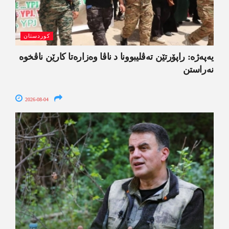
کوردستان
یەپەژە: راپۆرتێن تەڤلیبوونا د ناڤا وەزارەتا کارێن ناڤخوە
نەراستن
2026-08-04