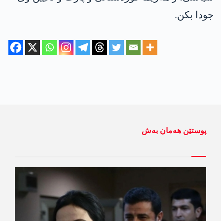
جودا بكن.
پوستێن ھەمان بەش