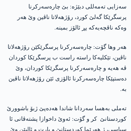
سه‌زایی ته‌مه‌للی دبێژه‌: بێ چاره‌سه‌ركرنا
پرسگرێكا گه‌لێ كورد، رۆژهه‌لاتا ناڤین وێ هه‌ر
وه‌كه‌ ناڤچه‌یه‌كه‌ پڕ ئالۆز بمینه‌.
هه‌ر وها گۆت: چاره‌سه‌ركرنا پرسگرێكێن رۆژهه‌لاتا
ناڤین، تێكلیه‌كا راسته‌ راست ب پرسگرێكا كوردان
ڤه‌ هه‌یه‌ و چاره‌سه‌ركرنا پرسگرێكا كوردان، وێ
ده‌ستپێكا چاره‌سه‌ركرنا ئالۆزی ئێن رۆژهه‌لاتا ناڤین
به‌.
ته‌ملی به‌هسا سه‌ردانا شاندا هه‌ده‌پێ ژبۆ باشوورێ
كوردستانێ كر و گۆت: ئه‌وێ داخوازا پشته‌ڤانی ئا
سیاسی، ژ هه‌رێما كوردستانێ و پارت و ئالیێن وێ