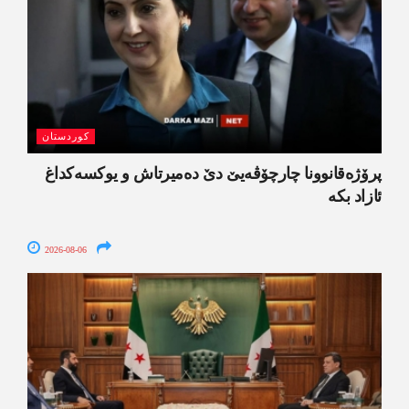
کوردستان
پرۆژەقانوونا چارچۆڤەیێ دێ دەمیرتاش و یوکسەکداغ
ئازاد بکە
2026-08-06