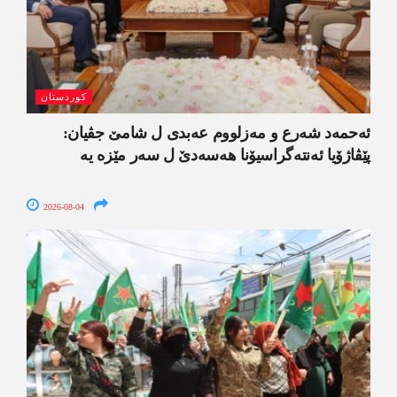
کوردستان
ئەحمەد شەرع و مەزلووم عەبدی ل شامێ جڤیان:
پێڤاژۆیا ئەنتەگراسیۆنا ھەسەدێ ل سەر مێزە یە
2026-08-04