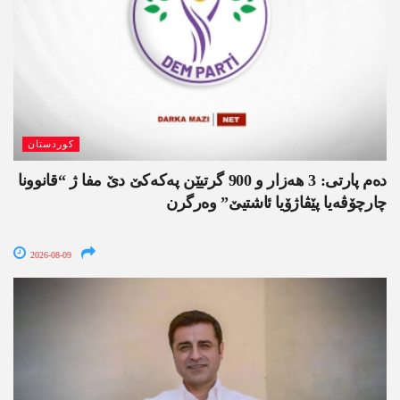
کوردستان
دەم پارتی: 3 ھەزار و 900 گرتیێن پەکەکێ دێ مفا ژ “قانوونا
چارچۆڤەیا پێڤاژۆیا ئاشتیێ” وەرگرن
2026-08-09