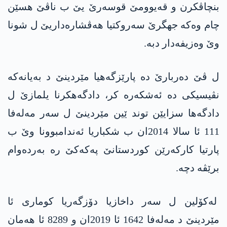
بنچاڤكرن و قه‌یوومێ قوسه‌رێ یێ ب ناڤێ هسێن
چام وەکە جهگرێ سەروکتیا هه‌ڤشارەداریێ ل شونا
وێ وه‌زیفه‌دار دبه‌.
ل ڤێ ده‌ربارێ ده‌ پارێزگه‌هیا مێردینێ د به‌یانه‌كه‌
نڤیسیكی ده‌ ئه‌شكه‌ره‌ كر، دادگەهکرنا یلمازێ ل
دادگه‌ها سزایێن توند ێین مێردینێ ل سه‌ر مه‌له‌فا
111 ئا سالا 2014ان ب شکباریا ئەندامبوونا وێ ب
پارتیا کارکەرێن کوردستانێ پەکەکێ رە بەردەوام
برێڤه‌ دچه‌.
لەکۆلین ل سەر داخازیا دۆزگه‌ریا کوماری ئا
مێردینێ د مه‌له‌فا 1642 ئا 2019ان و 8289 ئا هه‌مان