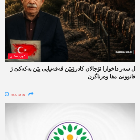
کوردستان
ل سەر داخوازا ئۆجالان کادرۆیێن ڤەقەتیایی یێن پەکەکێ ژ
قانوونێ مفا وەرناگرن
2026-08-09