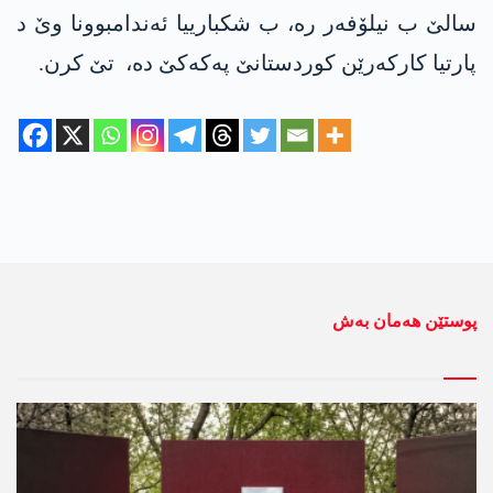
سالێ ب نیلۆفه‌ر ره‌، ب شکبارییا ئەندامبوونا وێ د
پارتیا کارکەرێن کوردستانێ پەکەکێ ده‌، تێ کرن.
پوستێن ھەمان بەش