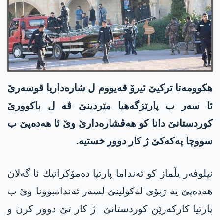
هكوومه‌تا تركیێ ئیرۆ قه‌یووم ل شاره‌داریا قوسه‌رێ
ئا سه‌ر ب پارێزگه‌هیا مێردینێ ڤه‌ ل باكوورێ
كوردستانێ دانا كو هه‌ڤشاره‌دارێ وێ ئا هه‌ده‌پێ ب
سووچا په‌كه‌كێ ژ كار دوور خستیه‌.
نیلوفەر یڵماز کو ئەنداما پارتیا ده‌مۆكراتیك ئا گه‌لان
هەدەپێ یە ژبۆی لەکولینێ لسەر ئەندامبوونا وێ ب
پارتیا کارکەرێن کوردستانێ ژ کار تێ دوور كرن و