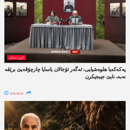
کوردستان
په‌كه‌كه‌یا هلوه‌شیایی: ئەگەر ئۆجالان یاسایا چارچۆڤەیێ برێڤە
نه‌به‌، نایێ جیبجیکرن
2026-08-09