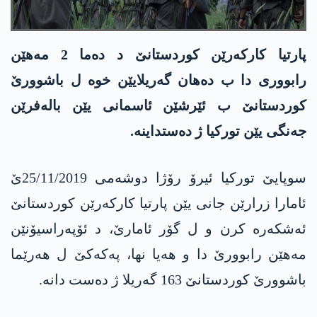
پارتیا كاركه‌رێن كوردستانێ د ده‌ما 2 مه‌هێن
رابووری دا ب ده‌هان گه‌ریلایێن خوه‌ ل باشوورێ
كوردستانێ ب ئێرشێن ئاسمانی یێن باله‌فرێن
جه‌نگی یێن توركیا ژ ده‌ستداینه‌.
سوپایێ توركیا ئیرۆ رۆژا دوشه‌می 25/11/2019ێ
ئامارا زرارێن جانی یێن پارتیا كاركه‌رێن كوردستانێ
ئه‌شكه‌ره‌ كرن و ل گۆر ئامارێ، د ئۆپه‌راسیۆنێن
مه‌هێن رابوورێ دا و هه‌یا نها، په‌كه‌كێ ل هه‌رێما
باشوورێ كوردستانێ 163 گه‌ریلا ژ ده‌ست دانه‌.