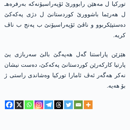
توركیا ل مه‌هێن رابوورێ ئۆپه‌راسیۆنه‌كه‌ به‌رفره‌هـ
ل هه‌رێما باشوورێ كوردستانێ ل دژی په‌كه‌كێ
ده‌ستپێكربوو و ناڤێ ئۆپه‌راسیۆنێ ب په‌نج ب ناڤ
كریه‌.
هێزێن پاراستنا گه‌ل هه‌په‌گێ بالێ سه‌ربازی یێ
پارتیا كاركه‌رێن كوردستانێ په‌كه‌كێ، ده‌ست نیشان
نه‌كر هه‌گه‌ر ئه‌ڤ ئامارا توركیا وه‌شاندی راستی ژ
بۆ هه‌یه‌.