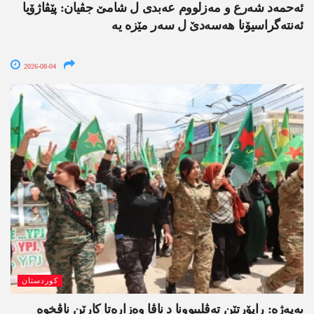
ئەحمەد شەرع و مەزلووم عەبدی ل شامێ جڤیان: پێڤاژۆیا
ئەنتەگراسیۆنا ھەسەدێ ل سەر مێزە یە
2026-08-04
کوردستان
یەپەژە: راپۆرتێن تەڤلیبوونا د ناڤا وەزارەتا کارێن ناڤخوە