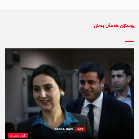
پوستێن ھەمان بەش
کوردستان