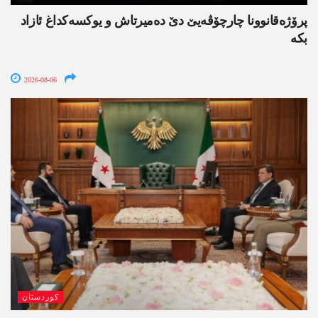
پرۆژەقانوونا چارچۆڤەیێ دێ دەمیرتاش و یوکسەکداغ ئازاد
بکە
2026-08-06
کوردستان