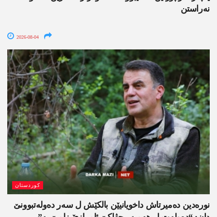
نەراستن
2026-08-04
کوردستان
نورەدین دەمیرتاش داخویانیێن بالکێش ل سەر دەولەتبوونێ
دان: “دەولەت ل ھەمبەر جڤاکێ ئامرازێ زلمێ یە”