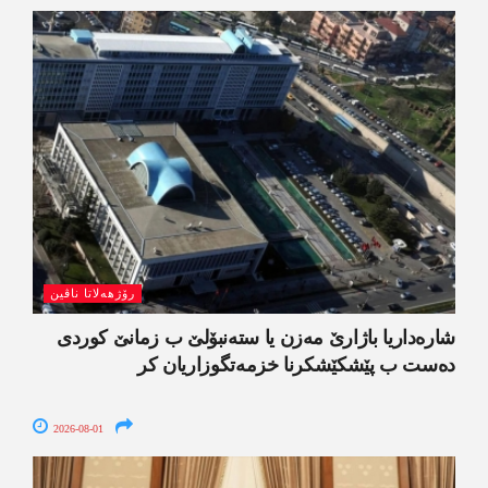
رۆژھەلاتا ناڤین
شارەداریا باژارێ مەزن یا ستەنبۆلێ ب زمانێ کوردی
دەست ب پێشکێشکرنا خزمەتگوزاریان کر
2026-08-01