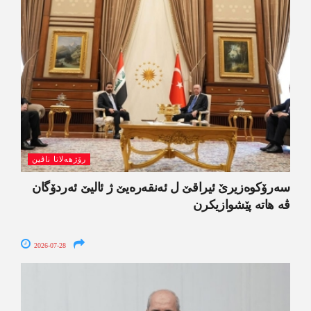
رۆژھەلاتا ناڤین
سەرۆکوەزیرێ ئیراقێ ل ئەنقەرەیێ ژ ئالیێ ئەردۆگان
ڤە ھاتە پێشوازیکرن
2026-07-28