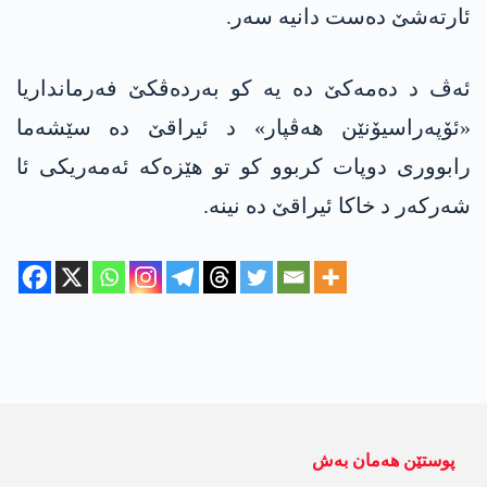
ئارته‌شێ دەست دانیە سەر.
ئەڤ د دەمەکێ دە یە کو به‌رده‌ڤكێ فه‌رمانداریا
«ئۆپەراسیۆنێن هەڤپار» د ئیراقێ دە سێشەما
رابووری دوپات کربوو کو تو هێزەکە ئەمەریکی ئا
شەرکەر د خاکا ئیراقێ دە نینە.
پوستێن ھەمان بەش