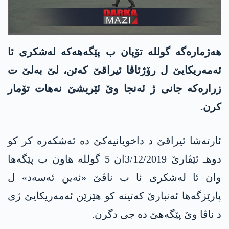
هه‌ژماره‌گه‌ گولله‌ تۆپان ب پێگه‌هه‌كه‌ له‌شكری ئا
ئه‌مه‌ریكایێ ل رۆژئاڤا ئیراقێ كه‌تن، لێ به‌لێ ت
زراره‌كه‌ جانی ژ ئه‌نجا وێ ئێریشێ نه‌هات تۆمار
كرن.
ئارتەشا ئیراقێ د داخویانیەکێ دە ئەشکەرە کر کو
دوهـ ئێڤارێ 3/12/2019ان 5 گولله‌ هاون ب پێگەها
وان ئا له‌شكری ئا ب ناڤێ «ئەین ئەسەد» ل
پارێزگەها ئەنبارێ کەتینە کو هێزێن ئەمەریکایێ ژی
د ناڤا وێ پێگەهێ دە جی دگرن.