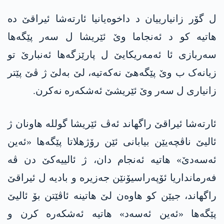
ل گۆر زانیارییان د داخوەیانیا ئارتەشا ئیراقێ دە
هاتیە کو د ئەنجاما وێ ئێریشا ل سەر پێگەها
سەربازی ئا ئەمەریکایێ ل پارێزگەها ئەنبارێ تو
زیانەک ب وێ پێگەهێ نەکەتیە، لێ بەلێ ژ ڤێ پێتر
زانیاری ل سەر وێ ئێریشێ ئەشکەرە نەکرن.
ئارتەشا ئیراقێ راگهاند ئەڤ ئێریشا گولله‌ هاونان ژ
ئالیێ ناڤچەیێن بیابانی ئێن رۆژهلاتا پێگەها «ئەین
ئەسەدێ» هاتیە ئەنجام دان، ژ ئالییه‌كێ دن ڤه‌
فەرمانداریا ئۆپەراسیۆنێن جەزیرە و بادیە ل ئیراقێ
راگهاند، جیێن کو هاوەن لێ هاتینە ئاڤێتن بۆ ئالیێ
پێگەها «ئەین ئەسەد» هاتیە ئەشکەرە کرن و