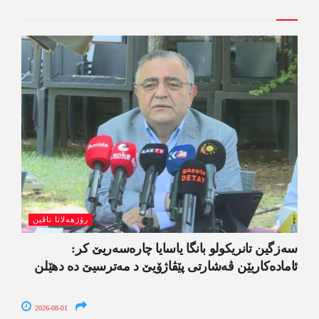
رۆژھەلاتا ناڤین
سەزگین تانریکولو بانگا یاسایا چارەسەریێ کر:
ئامادەکاریێن ڤەشارتی پێڤاژۆیێ د مەترسیێ دە دھێلن
2026-08-01