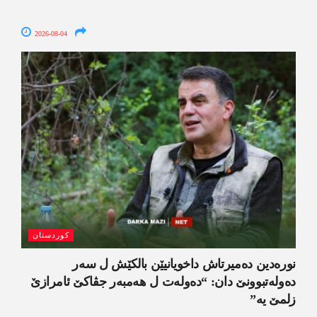
2026-08-04
کوردستان
نورەدین دەمیرتاش داخویانیێن بالکێش ل سەر
دەولەتبوونێ دان: “دەولەت ل ھەمبەر جڤاکێ ئامرازێ
زلمێ یە”