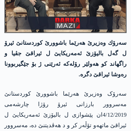
سه‌رۆك وه‌زیرێ هه‌رێما باشوورێ كوردستانێ ئیرۆ
ل گه‌ل بالیۆزێ ئه‌مه‌ریكایێ ل ئیراقێ جڤیا و
راگهاند كو ھەولێر رۆلەکە ئەرێنی ژ بۆ جێگیربوونا
رەوشا ئیراقێ دگرە.
سەرۆک وه‌زیرێ ھەرێما باشوورێ کوردستانێ
مەسروور بارزانی ئیرۆ رۆژا چارشه‌می
4/12/2019ان پێشوازی ل بالیۆزێ ئه‌مەریکایێ ل
ئیراقێ ماتھەو تۆڵەر کر و د ھەڤدیتنێ دە، مه‌سروور