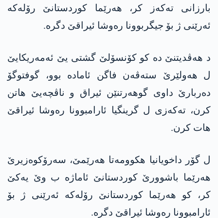
بارزانی تەکەز کر، ھەرێما کوردستانێ رۆلەکە
ئەرێنی ژ بۆ جیگربوونا رەوشا ئیراقێ دگرە.
د ھەڤدیتنێ دە کو کۆنسۆلێ گشتی یێ ئه‌مەریکایێ
ل ھەولێرێ ستەڤەن فاگن ئامادە بوو، گوفتوگۆ
دەربارێ داوی گوهه‌رتنێن ئیراق و ناڤچەیێ ھاتن
كرن، تەکەزی ل گرینگیا ئارامبوونا رەوشا ئیراقێ
ھات کرن.
ل گۆر داخویانیا ھکوومەتا ھەرێمێ، سەرۆکوەزیرێ
ھەرێما باشوورێ کوردستانێ ئاماژە ب وێ یەکێ
کر، کو ھەرێما کوردستانێ رۆلەکه‌ ئەرێنی ژ بۆ
ئارامبوونا رەوشا ئیراقێ دگرە.