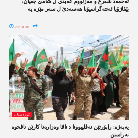
ئەحمەد شەرع و مەزلووم عەبدی ل شامێ جڤیان:
پێڤاژۆیا ئەنتەگراسیۆنا ھەسەدێ ل سەر مێزە یە
2026-08-04
کوردستان
یەپەژە: راپۆرتێن تەڤلیبوونا د ناڤا وەزارەتا کارێن ناڤخوە
نەراستن