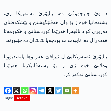
د وێ چارچووڤێ دە، بالیۆزێ ئه‌مەریکا ژی،
پشتەڤانیا خوە ژ بۆ وان ھەڤتێگھشتن و پێشکەفتنان
دەربری کو د ناڤبەرا ھەرێما کوردستانێ و ھکوومەتا
فەدەرال دە، تایبەت ب بودجەیا 2020ان ده‌ چێبوونه‌.
بالیۆزێ ئه‌مه‌ریكایێ ل ئیراقێ ھەر وھا پابەندبوونا
وەلاتێ خوە ژی ژ بۆ پشتەڤانیکرنا ھەرێما
کوردستانێ ته‌كه‌ز كر.
Tags:
sereke