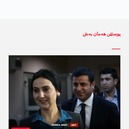
پوستێن ھەمان بەش