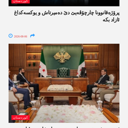
کوردستان
پرۆژەقانوونا چارچۆڤەیێ دێ دەمیرتاش و یوکسەکداغ
ئازاد بکە
2026-08-06
کوردستان