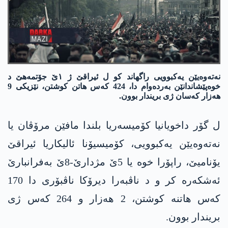
نەتەوەیێن یەکبوویی راگھاند کو ل ئیراقێ ژ ١ێ جۆتمەھێ د
خوەپێشاندانێن به‌رده‌وام دا، 424 کەس ھاتن کوشتن، نێزیکی 9
ھەزار کەسان ژی بریندار بوون.
ل گۆر داخویانیا کۆمیسەریا بلندا مافێن مرۆڤان یا
نه‌ته‌وه‌یێن یه‌كبوویی، کۆمیسیۆنا ئالیکاریا ئیراقێ
یۆنامیێ، راپۆرا خوە یا 5ێ مژدارێ-8ێ به‌فرانبارێ
ئەشکەرە کر و د ناڤبەرا دیرۆکا ناڤبۆری دا 170
کەس ھاتنه‌ کوشتن، 2 ھەزار و 264 کەس ژی
بریندار بوون.