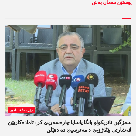
پوستێن ھەمان بەش
رۆژھەلاتا ناڤین
سەزگین تانریکولو بانگا یاسایا چارەسەریێ کر: ئامادەکاریێن
ڤەشارتی پێڤاژۆیێ د مەترسیێ دە دھێلن