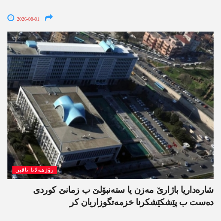
2026-08-01
رۆژھەلاتا ناڤین
شارەداریا باژارێ مەزن یا ستەنبۆلێ ب زمانێ کوردی
دەست ب پێشکێشکرنا خزمەتگوزاریان کر