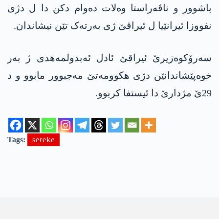
باشوور و ناڤەراستا وەلات دەوام دکن دا ل دژی
نفووزا ئیرانێیا ل ئیراقێ ژی بەرتەک تێن نیشاندان.
سەرۆکوەزیرێ ئیراقێ ئادل ئەبدولمەھدی ژ بەر
خوەپێشاندانێن دژی ھکوومەتێ مەجبوور مابوو و د
29ێ مژدارێ دا ئیستفا کربوو.
Tags:
sereke