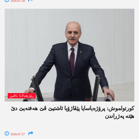
2026-07-28
رۆژھەلاتا ناڤین
کورتولموش: پرۆژەیاسایا پێڤاژۆیا ئاشتیێ ڤێ ھەفتەیێ دێ
هێتە پەژراندن
2026-07-27