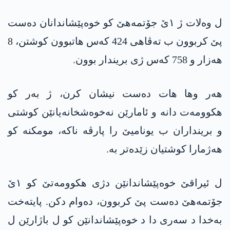
ل وەلات ژ ١ێ جۆتمەھێ کو خوەپێشاندانان دەست
پێ کربوون ب تەڤاھی 424 کەس ھاتبوون کوشتن، 8
ھەزار و 758 کەس ژی بریندار بوون.
ھەر وھا ھات دەست نیشان کرن، ژ بەر کو
ھکوومەت دانە و ئامارێن نەخوەشخانەیانێن کوشتی
و برینداران ب یونامیێ را پارڤە ناکە، مومکنە کو
ھەژمارا کوشتیان زێدەتر بە.
ل ئیراقێ خوەپێشاندانێن دژی ھکوومەتێ کو ١ێ
جۆتمەھێ دەست پێ کربوون، دەوام دکن. پایتەخت
بەخدا د سەری دا د خوەپێشاندانێن کو ل باژارێن ل