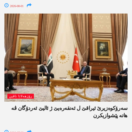
2026-08-01
رۆژھەلاتا ناڤین
سەرۆکوەزیرێ ئیراقێ ل ئەنقەرەیێ ژ ئالیێ ئەردۆگان ڤە
ھاتە پێشوازیکرن